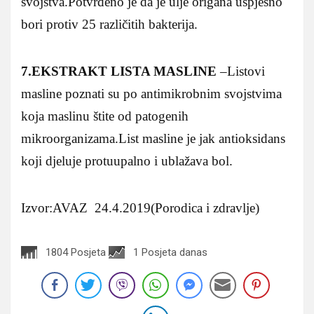
svojstva.Potvrđeno je da je ulje origana uspješno
bori protiv 25 različitih bakterija.
7.EKSTRAKT LISTA MASLINE
–Listovi
masline poznati su po antimikrobnim svojstvima
koja maslinu štite od patogenih
mikroorganizama.List masline je jak antioksidans
koji djeluje protuupalno i ublažava bol.
Izvor:AVAZ 24.4.2019(Porodica i zdravlje)
1804 Posjeta
1 Posjeta danas