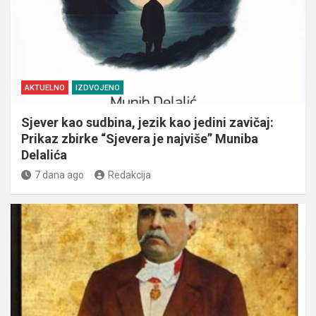
AKTUELNO
IZDVOJENO
Sjever kao sudbina, jezik kao jedini zavičaj:
Prikaz zbirke “Sjevera je najviše” Muniba
Delalića
7 dana ago
Redakcija