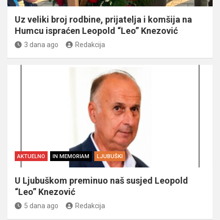
Uz veliki broj rodbine, prijatelja i komšija na
Humcu ispraćen Leopold “Leo” Knezović
3 dana ago
Redakcija
AKTUELNO
IN MEMORIAM
LJUBUŠKI
U Ljubuškom preminuo naš susjed Leopold
“Leo” Knezović
5 dana ago
Redakcija