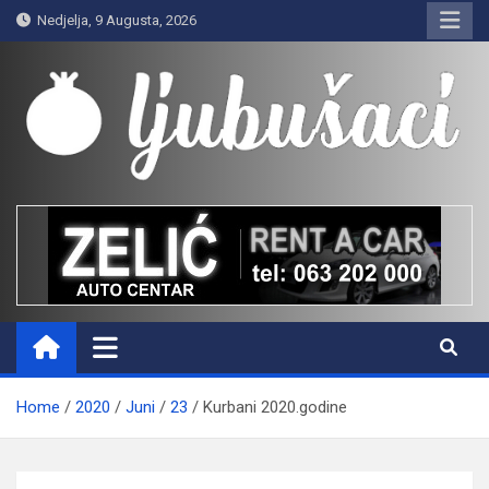
Skip
Nedjelja, 9 Augusta, 2026
to
content
Ljubušaci
Svom voljenom gradu
Home
2020
Juni
23
Kurbani 2020.godine