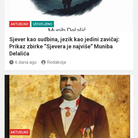
AKTUELNO
IZDVOJENO
Sjever kao sudbina, jezik kao jedini zavičaj:
Prikaz zbirke “Sjevera je najviše” Muniba
Delalića
6 dana ago
Redakcija
AKTUELNO