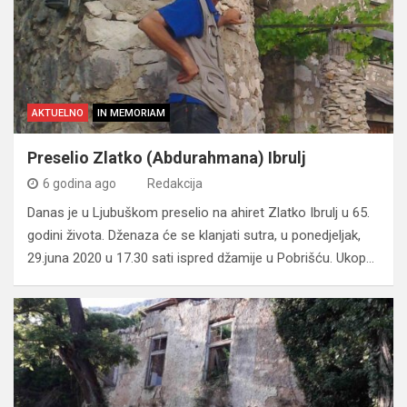
AKTUELNO
IN MEMORIAM
Preselio Zlatko (Abdurahmana) Ibrulj
6 godina ago
Redakcija
Danas je u Ljubuškom preselio na ahiret Zlatko Ibrulj u 65.
godini života. Dženaza će se klanjati sutra, u ponedjeljak,
29.juna 2020 u 17.30 sati ispred džamije u Pobrišću. Ukop…