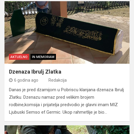
AKTUELNO
IN MEMORIAM
Dzenaza Ibrulj Zlatka
6 godina ago
Redakcija
Danas je pred dzamijom u Pobriscu klanjana dzenaza Ibrulj
Zlatku. Dzenazu namaz pred velikim brojem
rodbine,komsija i prijatelja predvodio je glavni imam MIZ
Ljubuski Semso ef.Germic. Ukop rahmetlije je bio…