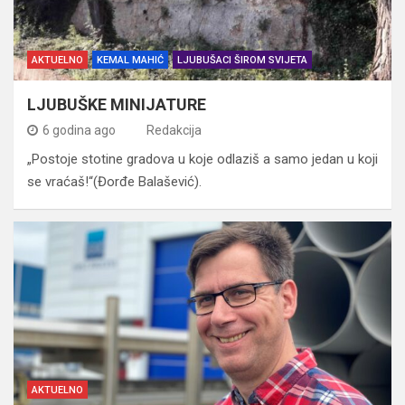
AKTUELNO
KEMAL MAHIĆ
LJUBUŠACI ŠIROM SVIJETA
LJUBUŠKE MINIJATURE
6 godina ago
Redakcija
„Postoje stotine gradova u koje odlaziš a samo jedan u koji
se vraćaš!“(Đorđe Balašević).
AKTUELNO