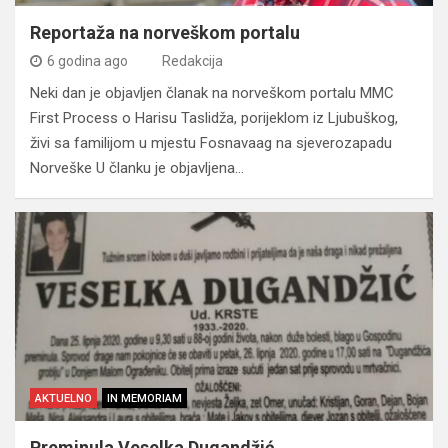
Reportaža na norveškom portalu
6 godina ago
Redakcija
Neki dan je objavljen članak na norveškom portalu MMC
First Process o Harisu Taslidža, porijeklom iz Ljubuškog,
živi sa familijom u mjestu Fosnavaag na sjeverozapadu
Norveške U članku je objavljena…
AKTUELNO
IN MEMORIAM
Preminula Veselka Dugandžić