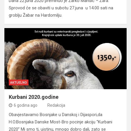
Dana 22.juna 2020 preminuo je Žarko Mandić – Žara.
Sprovod će se obaviti u subotu 27.juna u 14.00 sati na
groblju Žabar na Hardomilju.
AKTUELNO
Kurbani 2020.godine
6 godina ago
Redakcija
Obavjestavamo Bosnjake u Danskoj i Dijaspori,da
H.O.Bosnjaka Danske Most-Bro pocinje akciju “Kurbani
2020” Mi smo ti, uistinu, mnogo dobro dali, zato se