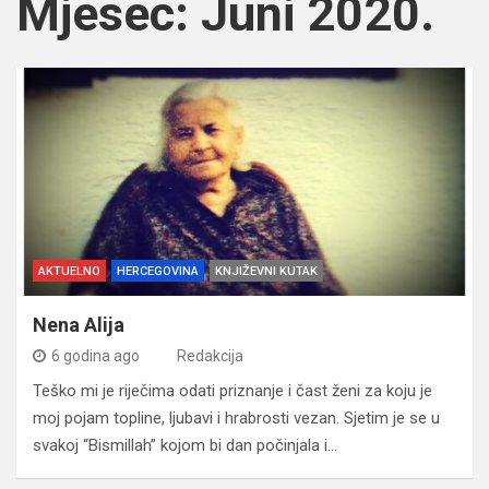
Mjesec:
Juni 2020.
AKTUELNO
HERCEGOVINA
KNJIŽEVNI KUTAK
Nena Alija
6 godina ago
Redakcija
Teško mi je riječima odati priznanje i čast ženi za koju je
moj pojam topline, ljubavi i hrabrosti vezan. Sjetim je se u
svakoj “Bismillah” kojom bi dan počinjala i…