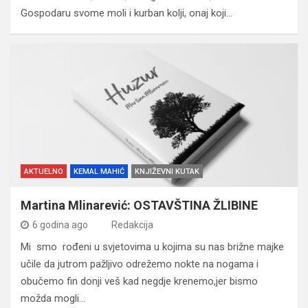
Gospodaru svome moli i kurban kolji, onaj koji…
AKTUELNO
KEMAL MAHIĆ
KNJIŽEVNI KUTAK
Martina Mlinarević: OSTAVŠTINA ŽLIBINE
6 godina ago
Redakcija
Mi smo rođeni u svjetovima u kojima su nas brižne majke
učile da jutrom pažljivo odrežemo nokte na nogama i
obučemo fin donji veš kad negdje krenemo,jer bismo
možda mogli…