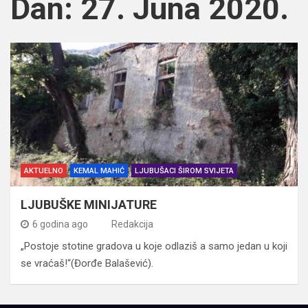
Dan:
27. Juna 2020.
AKTUELNO
KEMAL MAHIĆ
LJUBUŠACI ŠIROM SVIJETA
LJUBUŠKE MINIJATURE
6 godina ago
Redakcija
„Postoje stotine gradova u koje odlaziš a samo jedan u koji
se vraćaš!“(Đorđe Balašević).