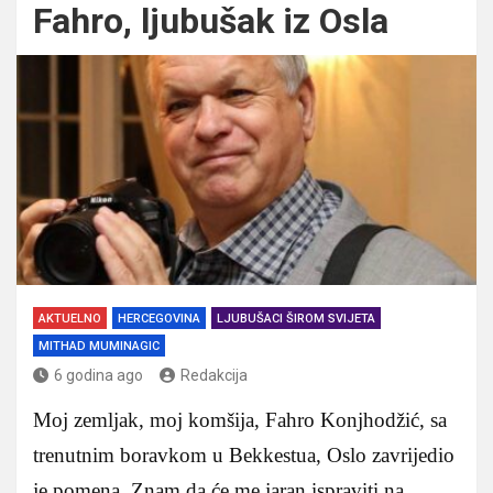
Fahro, ljubušak iz Osla
AKTUELNO
HERCEGOVINA
LJUBUŠACI ŠIROM SVIJETA
MITHAD MUMINAGIC
6 godina ago
Redakcija
Moj zemljak, moj komšija, Fahro Konjhodžić, sa
trenutnim boravkom u Bekkestua, Oslo zavrijedio
je pomena. Znam da će me jaran ispraviti na