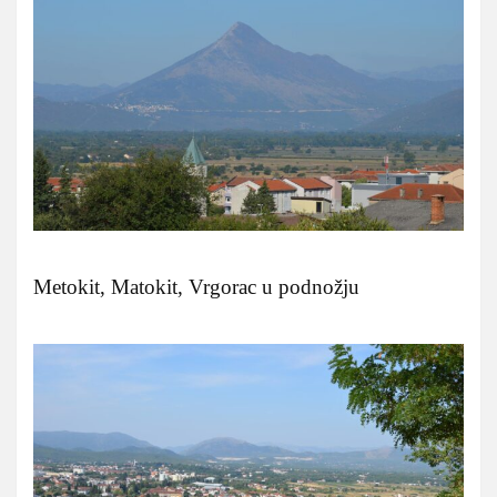
Metokit, Matokit, Vrgorac u podnožju