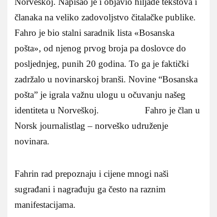
Norveškoj. Napisao je i objavio hiljade tekstova i
članaka na veliko zadovoljstvo čitalačke publike.
Fahro je bio stalni saradnik lista «Bosanska
pošta», od njenog prvog broja pa doslovce do
posljednjeg, punih 20 godina. To ga je faktički
zadržalo u novinarskoj branši. Novine “Bosanska
pošta” je igrala važnu ulogu u očuvanju našeg
identiteta u Norveškoj. Fahro je član u
Norsk journalistlag – norveško udruženje
novinara.
Fahrin rad prepoznaju i cijene mnogi naši
sugrađani i nagrađuju ga često na raznim
manifestacijama.