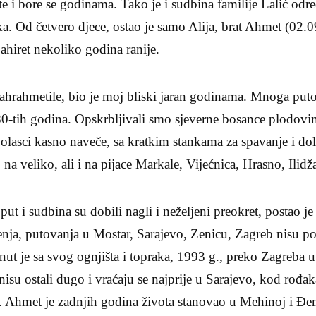
te i bore se godinama. Tako je i sudbina familije Lalić odre
ka. Od četvero djece, ostao je samo Alija, brat Ahmet (02.
 ahiret nekoliko godina ranije.
ahrahmetile, bio je moj bliski jaran godinama. Mnoga putov
0-tih godina. Opskrbljivali smo sjeverne bosance plodov
lasci kasno naveče, sa kratkim stankama za spavanje i dol
a veliko, ali i na pijace Markale, Vijećnica, Hrasno, Ilid
put i sudbina su dobili nagli i neželjeni preokret, postao 
enja, putovanja u Mostar, Sarajevo, Zenicu, Zagreb nisu p
t je sa svog ognjišta i topraka, 1993 g., preko Zagreba u
su ostali dugo i vraćaju se najprije u Sarajevo, kod rođak
i. Ahmet je zadnjih godina života stanovao u Mehinoj i Đe