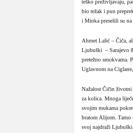
teško preživljavaju, pa
bio težak i pun prepre
i Minka preselili su na
Ahmet Lalić – Čiča, al
Ljubuški – Sarajevo 8
pretežno smokvama. Po
Uglavnom na Ciglane, n
Nažalost Čičin životni 
za kolica. Mnoga liječ
svojim mukama pokrenu
bratom Alijom. Tamo ni
svoj najdraži Ljubušk