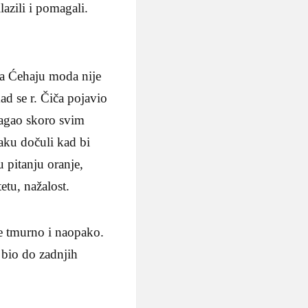
azili i pomagali.
Za Ćehaju moda nije
d se r. Čiča pojavio
magao skoro svim
aku dočuli kad bi
u pitanju oranje,
etu, nažalost.
ve tmurno i naopako.
 bio do zadnjih