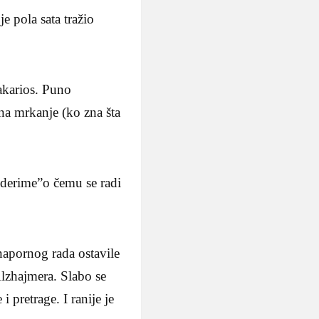
e pola sata tražio
Makarios. Puno
 na mrkanje (ko zna šta
žderime”o čemu se radi
napornog rada ostavile
Alzhajmera. Slabo se
 pretrage. I ranije je