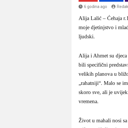
6 godina ago
Redak
Alija Lalić – Ćehaja r.
moje djetinjstvo i mlad
ljudski.
Alija i Ahmet su djeca
bili specifični predsta
velikih planova u bliž
„rahatniji“. Malo se 
skoro sve, ali je uvije
vremena.
Život u mahali nosi sa