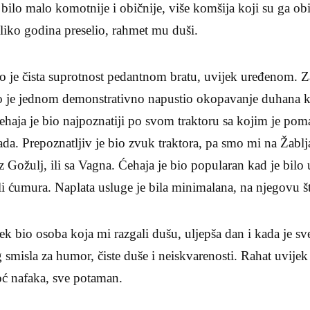
ilo malo komotnije i običnije, više komšija koji su ga obil
liko godina preselio, rahmet mu duši.
io je čista suprotnost pedantnom bratu, uvijek uređenom. 
ko je jednom demonstrativno napustio okopavanje duhana ka
ehaja je bio najpoznatiji po svom traktoru sa kojim je po
da. Prepoznatljiv je bio zvuk traktora, pa smo mi na Žablj
 Gožulj, ili sa Vagna. Ćehaja je bio popularan kad je bilo 
ili ćumura. Naplata usluge je bila minimalana, na njegovu št
ek bio osoba koja mi razgali dušu, uljepša dan i kada je s
smisla za humor, čiste duše i neiskvarenosti. Rahat uvijek
oć nafaka, sve potaman.