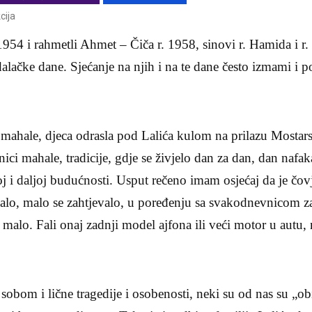
cija
1954 i rahmetli Ahmet – Čiča r. 1958, sinovi r. Hamida i r.
alačke dane. Sjećanje na njih i na te dane često izmami i po
 mahale, djeca odrasla pod Lalića kulom na prilazu Mostar
vnici mahale, tradicije, gdje se živjelo dan za dan, dan nafa
oj i daljoj budućnosti. Usput rečeno imam osjećaj da je čov
imalo, malo se zahtjevalo, u poređenju sa svakodnevnicom 
k malo. Fali onaj zadnji model ajfona ili veći motor u autu
 sobom i lične tragedije i osobenosti, neki su od nas su „o