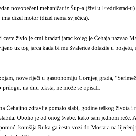
dan novopečeni mehaničar iz Šup-a (živi u Fredrikstad-u) j
i ima dizel motor (dizel nema svjećica).
od ceste živio je crni bradati jarac kojeg je Ćehaja nazvao 
ljeno uz tog jarca kada bi mu švalerice dolazile u posjetu,
 pojam, nove riječi u gastronomiju Gornjeg grada, “Serime
 prilogu, na dnu teksta, ne može se opisati.
na Ćehajino zdravlje pomalo slabi, godine teškog života i 
oslabila. Obolio je od onog švabe, kako sam jednom reče, 
pomoć, komšija Ruka ga često vozi do Mostara na liječenje i