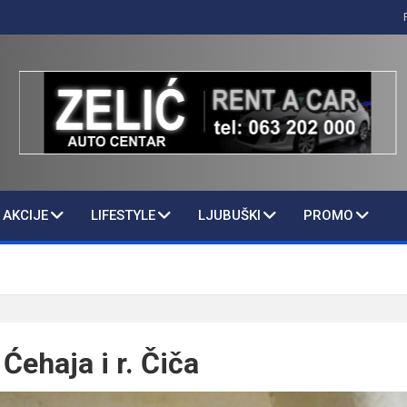
AKCIJE
LIFESTYLE
LJUBUŠKI
PROMO
Ćehaja i r. Čiča