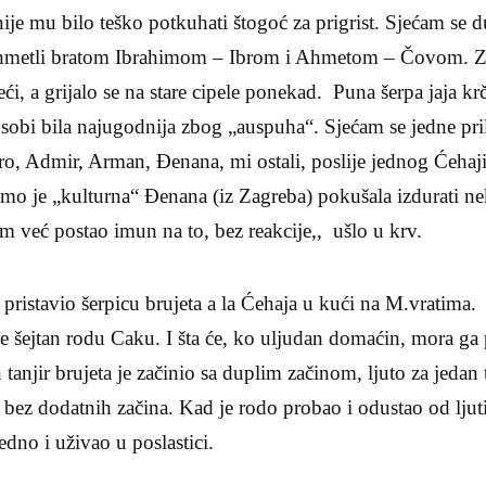
nije mu bilo teško potkuhati štogoć za prigrist. Sjećam se 
ahmetli bratom Ibrahimom – Ibrom i Ahmetom – Čovom. Z
ći, a grijalo se na stare cipele ponekad. Puna šerpa jaja kr
 sobi bila najugodnija zbog „auspuha“. Sjećam se jedne pri
o, Admir, Arman, Đenana, mi ostali, poslije jednog Ćehaji
samo je „kulturna“ Đenana (iz Zagreba) pokušala izdurati ne
am već postao imun na to, bez reakcije,, ušlo u krv.
e pristavio šerpicu brujeta a la Ćehaja u kući na M.vratima
ese šejtan rodu Caku. I šta će, ko uljudan domaćin, mora ga 
 tanjir brujeta je začinio sa duplim začinom, ljuto za jedan 
o bez dodatnih začina. Kad je rodo probao i odustao od ljut
jedno i uživao u poslastici.