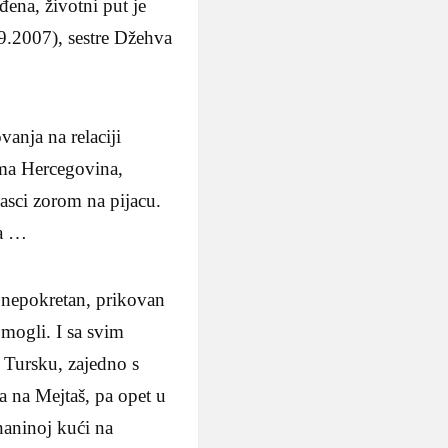
đena, životni put je
09.2007), sestre Džehva
anja na relaciji
ima Hercegovina,
asci zorom na pijacu.
ža …
je nepokretan, prikovan
omogli. I sa svim
 Tursku, zajedno s
a na Mejtaš, pa opet u
naninoj kući na