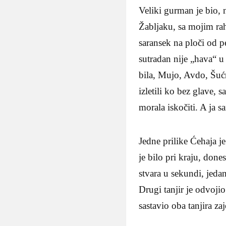
Veliki gurman je bio, 
Žabljaku, sa mojim r
saransek na ploči od pe
sutradan nije „hava“ u
bila, Mujo, Avdo, Šućr
izletili ko bez glave, 
morala iskočiti. A ja s
Jedne prilike Ćehaja j
je bilo pri kraju, don
stvara u sekundi, jedan
Drugi tanjir je odvoji
sastavio oba tanjira za