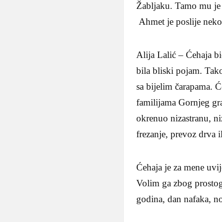
Žabljaku. Tamo mu je b
Ahmet je poslije neko
Alija Lalić – Ćehaja b
bila bliski pojam. Ta
sa bijelim čarapama. Ć
familijama Gornjeg gra
okrenuo nizastranu, niz
frezanje, prevoz drva 
Ćehaja je za mene uvij
Volim ga zbog prostog 
godina, dan nafaka, n