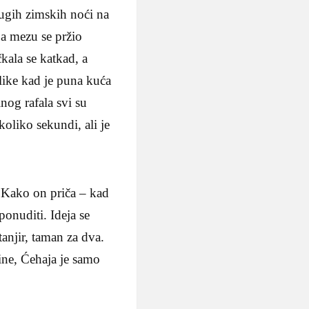
dugih zimskih noći na
a mezu se pržio
čkala se katkad, a
like kad je puna kuća
nog rafala svi su
koliko sekundi, ali je
. Kako on priča – kad
ponuditi. Ideja se
tanjir, taman za dva.
ine, Ćehaja je samo