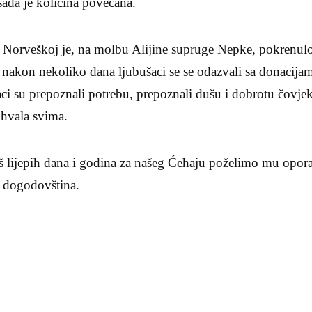
 sada je količina povećana.
 Norveškoj je, na molbu Alijine supruge Nepke, pokrenul
 nakon nekoliko dana ljubušaci se se odazvali sa donacijama
 su prepoznali potrebu, prepoznali dušu i dobrotu čovjeka
hvala svima.
oš lijepih dana i godina za našeg Ćehaju poželimo mu opora
i dogodovština.