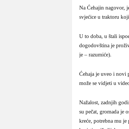
Na Ćehajin nagovor, je
svjećice u traktoru koj
U to doba, u štali isp
dogodovština je proživ
je – razumiće).
Ćehaja je uveo i novi
može se vidjeti u video
Nažalost, zadnjih godi
su pečat, gromada je 
kreće, potrebna mu je 