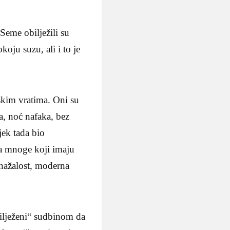
 Seme obilježili su
koju suzu, ali i to je
skim vratima. Oni su
ka, noć nafaka, bez
jek tada bio
za mnoge koji imaju
, nažalost, moderna
bilježeni“ sudbinom da