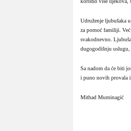
koristio više lijekova,
Udruženje ljubušaka u
za pomoć familiji. Već
svakodnevno. Ljubušaci
dugogodišnju uslugu, 
Sa nadom da će biti j
i puno novih provala 
Mithad Muminagić