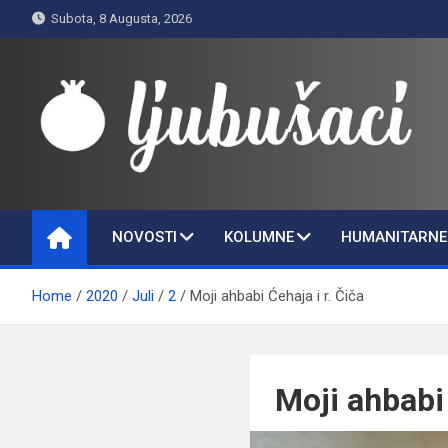
Skip
Subota, 8 Augusta, 2026
to
content
Ljubušaci
Svom voljenom gradu
NOVOSTI
KOLUMNE
HUMANITARNE 
Home
2020
Juli
2
Moji ahbabi Ćehaja i r. Čiča
Moji ahbabi 