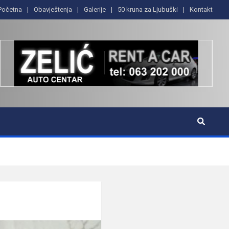
Početna
Obavještenja
Galerije
50 kruna za Ljubuški
Kontakt