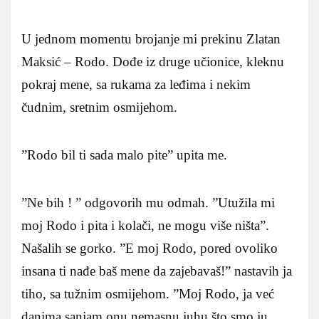
U jednom momentu brojanje mi prekinu Zlatan
Maksić – Rodo. Dođe iz druge učionice, kleknu
pokraj mene, sa rukama za leđima i nekim
čudnim, sretnim osmijehom.
”Rodo bil ti sada malo pite” upita me.
”Ne bih ! ” odgovorih mu odmah. ”Utužila mi
moj Rodo i pita i kolači, ne mogu više ništa”.
Našalih se gorko. ”E moj Rodo, pored ovoliko
insana ti nađe baš mene da zajebavaš!” nastavih ja
tiho, sa tužnim osmijehom. ”Moj Rodo, ja već
danima sanjam onu nemasnu juhu što smo ju