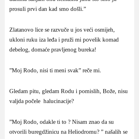
prosuli prvi dan kad smo došli.”
Zlatanovo lice se razvuče u jos veći osmijeh,
ukloni ruku iza leđa i pruži mi povelik komad
debelog, domaće pravljenog bureka!
”Moj Rodo, nisi ti meni svak” reče mi.
Gledam pitu, gledam Rodu i pomislih, Bože, nisu
valjda počele halucinacije?
”Moj Rodo, odakle ti to ? Nisam znao da su
otvorili buregdžinicu na Heliodromu? ” našalih se