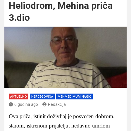
Heliodrom, Mehina priča
3.dio
AKTUELNO
HERCEGOVINA
MEHMED MUMINAGIĆ
6 godina ago
Redakcija
Ova priča, istinit doživljaj je posvećen dobrom,
starom, iskrenom prijatelju, nedavno umrlom