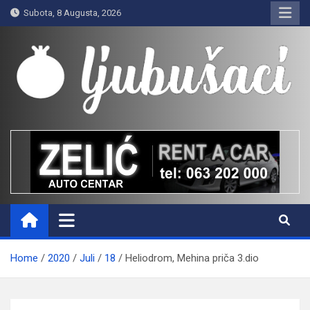
Skip
Subota, 8 Augusta, 2026
to
content
Ljubušaci
Svom voljenom gradu
Home
2020
Juli
18
Heliodrom, Mehina priča 3.dio