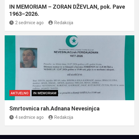
IN MEMORIAM – ZORAN DŽEVLAN, pok. Pave
1963–2026.
2 sedmice ago
Redakcija
AKTUELNO
IN MEMORIAM
Smrtovnica rah.Adnana Nevesinjca
4 sedmice ago
Redakcija