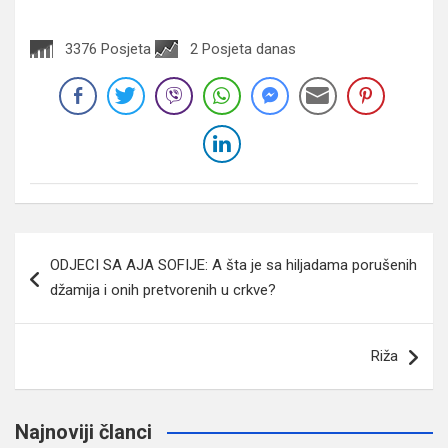
3376 Posjeta
2 Posjeta danas
Navigacija
ODJECI SA AJA SOFIJE: A šta je sa hiljadama porušenih
članaka
džamija i onih pretvorenih u crkve?
Riža
Najnoviji članci