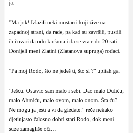
ja.
”Ma jok! Izlazili neki mostarci koji žive na
zapadnoj strani, da rade, pa kad su završili, pustili
ih čuvari da odu kućama i da se vrate do 20 sati.
Donijeli meni Zlatini (Zlatanova supruga) rođaci.
”Pa moj Rodo, što ne jedeš ti, što si ?” upitah ga.
”Ješću. Ostavio sam malo i sebi. Dao malo Duliću,
malo Ahmiću, malo ovom, malo onom. Šta ću?
Ne mogu ja jesti a vi da gledate!” reče nekako
djetinjasto žalosno dobri stari Rodo, dok meni
suze zamagliše oči…