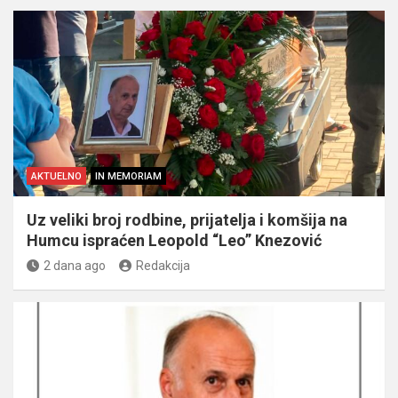
AKTUELNO
IN MEMORIAM
Uz veliki broj rodbine, prijatelja i komšija na
Humcu ispraćen Leopold “Leo” Knezović
2 dana ago
Redakcija