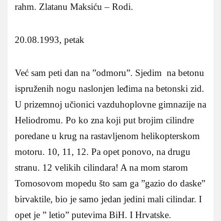
rahm. Zlatanu Maksiću – Rodi.
20.08.1993, petak
Već sam peti dan na ”odmoru”. Sjedim na betonu
ispruženih nogu naslonjen leđima na betonski zid.
U prizemnoj učionici vazduhoplovne gimnazije na
Heliodromu. Po ko zna koji put brojim cilindre
poredane u krug na rastavljenom helikopterskom
motoru. 10, 11, 12. Pa opet ponovo, na drugu
stranu. 12 velikih cilindara! A na mom starom
Tomosovom mopedu što sam ga ”gazio do daske”
birvaktile, bio je samo jedan jedini mali cilindar. I
opet je ” letio” putevima BiH. I Hrvatske.