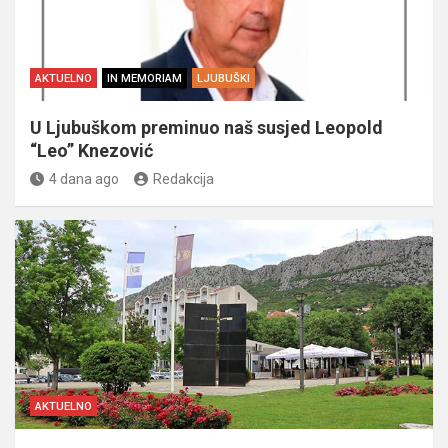
AKTUELNO
IN MEMORIAM
LJUBUŠKI
U Ljubuškom preminuo naš susjed Leopold
“Leo” Knezović
4 dana ago
Redakcija
AKTUELNO