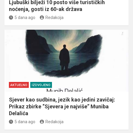
Ljubuški bilježi 10 posto više turističkih
noćenja, gosti iz 60-ak država
5 dana ago
Redakcija
AKTUELNO
IZDVOJENO
Sjever kao sudbina, jezik kao jedini zavičaj:
Prikaz zbirke “Sjevera je najviše” Muniba
Delalića
5 dana ago
Redakcija