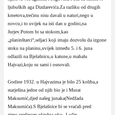
ljubuških aga Dizdarevića.Za razliku od drugih
kmetova,trećinu nisu davali u naturi,nego u
novcu,i to uvijek na isti dan u godini,na
Jurjev.Potom bi sa stokom,kao
„planinštarci“,seljaci koji imaju dozvolu da izgone
stoku na planinu,uvijek između 5. i 6. juna
odlazili na Bjelašnicu,u katune,u mahalu
Hajvazi,koju su sami i osnovali.
Godine 1932. u Hajvazima je bilo 25 koliba,a
starješina jedne od njih bio je i Murat
Maksumić,djed našeg junaka(Nedžada
Maksumića).S Bjelašnice bi se vraćali pred
zimu,sredinom oktobra,oko „Lučin