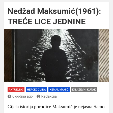
Nedžad Maksumić(1961):
TREĆE LICE JEDNINE
AKTUELNO
HERCEGOVINA
KEMAL MAHIĆ
KNJIŽEVNI KUTAK
6 godina ago
Redakcija
Cijela istorija porodice Maksumić je nejasna.Samo