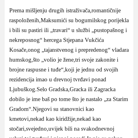
Prema mišljenju drugih istraživača,romantičnije
raspoloženih,Maksumići su bogumilskog porijekla
i bili su pastiri ili „travari“ u službi „pustopašnog i
nekreposnog“ hercega Stjepana Vukčića
Kosače,onog „tajanstvenog i prepredenog“ vladara
humskog,što „volio je žene,tri svoje zakonite i
brojne raspusne i tuđe“,koji je jednu od svojih
rezidencija imao u drevnoj tvrđavi ponad
Ljubuškog.Selo Gradska,Gracka ili Zagracka
dobilo je ime baš po tome što je nastalo „za Starim
Gradom“.Njegovi su stanovnici kao
kmetovi,nekad kao kiridžije,nekad kao
stočari,svejedno,uvijek bili na svakodnevnoj