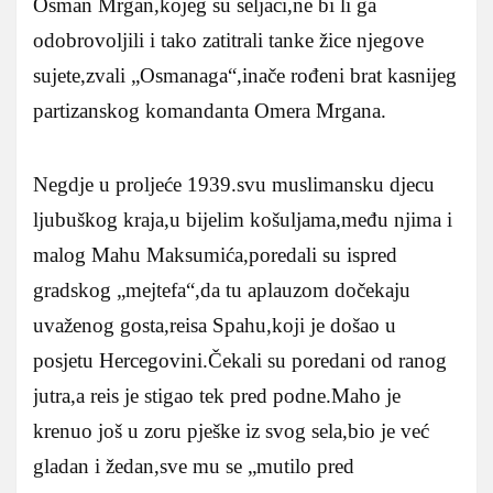
Osman Mrgan,kojeg su seljaci,ne bi li ga
odobrovoljili i tako zatitrali tanke žice njegove
sujete,zvali „Osmanaga“,inače rođeni brat kasnijeg
partizanskog komandanta Omera Mrgana.
Negdje u proljeće 1939.svu muslimansku djecu
ljubuškog kraja,u bijelim košuljama,među njima i
malog Mahu Maksumića,poredali su ispred
gradskog „mejtefa“,da tu aplauzom dočekaju
uvaženog gosta,reisa Spahu,koji je došao u
posjetu Hercegovini.Čekali su poredani od ranog
jutra,a reis je stigao tek pred podne.Maho je
krenuo još u zoru pješke iz svog sela,bio je već
gladan i žedan,sve mu se „mutilo pred