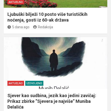
AKTUELNO
Ljubuški bilježi 10 posto više turističkih
noćenja, gosti iz 60-ak država
5 dana ago
Redakcija
AKTUELNO
IZDVOJENO
Sjever kao sudbina, jezik kao jedini zavičaj:
Prikaz zbirke “Sjevera je najviše” Muniba
Delalića