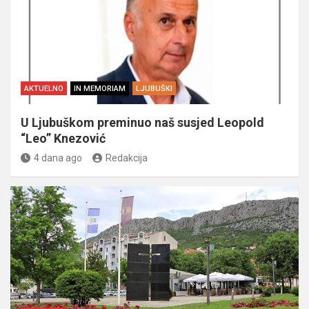
AKTUELNO
IN MEMORIAM
LJUBUŠKI
U Ljubuškom preminuo naš susjed Leopold
“Leo” Knezović
4 dana ago
Redakcija