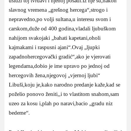
usluzi toj tvrđavi i njenoj posadi.Iz nje su,nakon
slavnog vremena „grešnog hercega“,strogo i
nepravedno,po volji sultana,u interesu svom i
carskom,duže od 400 godina,vladali ljubuškom
nahijom svakojaki „bahati kapetani,oholi
kajmakami i raspusni ajani“.Ovaj „ljupki
zapadnohercegovački gradić“,ako je vjerovati
legendama,dobio je ime upravo po jednoj od
hercegovih žena,njegovoj „vjernoj ljubi“
Libuši,koju je,kako narodno predanje kaže,kad se
poželio ponovo ženiti,,i to vlastitom snahom,sam
uzeo za kosu i,plah po naravi,bacio „gradu niz
bedeme“.