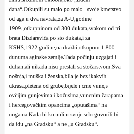
dana“.Otkupili su malo po malo svoje kmetstvo
od aga u dva navrata,za A-U,godine
1909.,otkupninom od 300 dukata,svakom od tri
brata Dizdarevića po sto dukata,i za
KSHS,1922.godine,na dražbi,otkupom 1.800
dunuma aginske zemlje.Tada počinju uzgajati i
duhan,ali nikada nisu prestali sa stočarstvom.Sva
nošnja,i muška i ženska,bila je bez ikakvih
ukrasa,pletena od grube,bijele i crne vune,s
ovčijim gunjevima i kožusima,vunenim čarapama
i hercegovačkim opancima „oputašima“ na
nogama.Kada bi krenuli u svoje selo govorili bi
da idu „na Gradsku“ a ne „u Gradsku“.