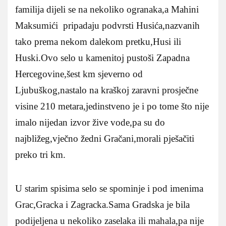
familija dijeli se na nekoliko ogranaka,a Mahini
Maksumići pripadaju podvrsti Husića,nazvanih
tako prema nekom dalekom pretku,Husi ili
Huski.Ovo selo u kamenitoj pustoši Zapadna
Hercegovine,šest km sjeverno od
Ljubuškog,nastalo na kraškoj zaravni prosječne
visine 210 metara,jedinstveno je i po tome što nije
imalo nijedan izvor žive vode,pa su do
najbližeg,vječno žedni Gračani,morali pješačiti
preko tri km.
U starim spisima selo se spominje i pod imenima
Grac,Gracka i Zagracka.Sama Gradska je bila
podijeljena u nekoliko zaselaka ili mahala,pa nije