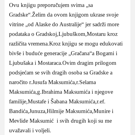
Ovu knjigu preporučujem svima „sa
Gradske“.Želim da ovom knjigom ukrase svoje
vitrine „od Alaske do Australije“ jer sadrži more
podataka o Gradskoj,Ljubuškom,Mostaru kroz
različita vremena.Kroz knjigu se mogu edukovati
bivše i buduće generacije „Gračana“a Bogami i
Ljubušaka i Mostaraca.Ovim dragim prilogom
podsjećam se svih dragih osoba sa Gradske a
naročito r.Jusufa Maksumića,r.Selama
Maksumića,g.Ibrahima Maksumića i njegove
familije,Mustafe i Šabana Maksumića,r.ef.
Bandića,Junuza,Hilmije Maksumića,Munire i
Mevlide Maksumić i svih drugih koji su me
uvažavali i voljeli.