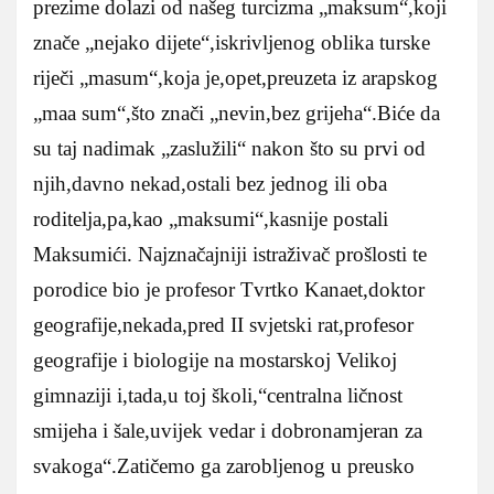
prezime dolazi od našeg turcizma „maksum“,koji
znače „nejako dijete“,iskrivljenog oblika turske
riječi „masum“,koja je,opet,preuzeta iz arapskog
„maa sum“,što znači „nevin,bez grijeha“.Biće da
su taj nadimak „zaslužili“ nakon što su prvi od
njih,davno nekad,ostali bez jednog ili oba
roditelja,pa,kao „maksumi“,kasnije postali
Maksumići.
Najznačajniji istraživač prošlosti te
porodice bio je profesor Tvrtko Kanaet,doktor
geografije,nekada,pred II svjetski rat,profesor
geografije i biologije na mostarskoj Velikoj
gimnaziji i,tada,u toj školi,“centralna ličnost
smijeha i šale,uvijek vedar i dobronamjeran za
svakoga“.Zatičemo ga zarobljenog u preusko