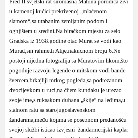
Pred II svjetski rat siromašna Mahina porodica živi
u kamenoj kućici prekrivenoj „mlaćenom
slamom“,sa utabanim zemljanim podom i
ognjištem u sredini.Na biračkom mjestu za selo
Gradska iz 1938.godine otac Murat se vodi kao
Murad,sin rahmetli Alije,nakućnom broju 6.Ne
postoji nijedna fotografija sa Muratovim likom,što
pogoduje razvoju legende o mitskom vođi bande
švercera,brkajliji mrkog pogleda,sa podrezanom
dvocijevkom u ruci,na čijem kundaku je urezao
svoje ime,s ruksakom duhana „škije“ na leđima,u
stalnom ratu sa starojugoslavenskom
žandarima,među kojima se posebnom predanošću
svojoj službi isticao izvjesni žandarmerijski kaplar