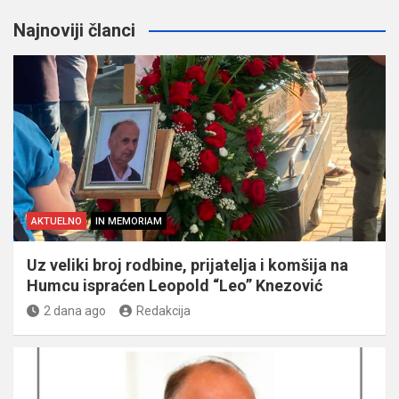
Najnoviji članci
AKTUELNO
IN MEMORIAM
Uz veliki broj rodbine, prijatelja i komšija na
Humcu ispraćen Leopold “Leo” Knezović
2 dana ago
Redakcija