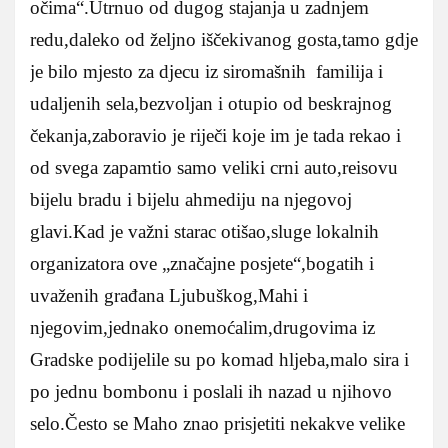
očima“.Utrnuo od dugog stajanja u zadnjem
redu,daleko od željno iščekivanog gosta,tamo gdje
je bilo mjesto za djecu iz siromašnih familija i
udaljenih sela,bezvoljan i otupio od beskrajnog
čekanja,zaboravio je riječi koje im je tada rekao i
od svega zapamtio samo veliki crni auto,reisovu
bijelu bradu i bijelu ahmediju na njegovoj
glavi.Kad je važni starac otišao,sluge lokalnih
organizatora ove „značajne posjete“,bogatih i
uvaženih građana Ljubuškog,Mahi i
njegovim,jednako onemoćalim,drugovima iz
Gradske podijelile su po komad hljeba,malo sira i
po jednu bombonu i poslali ih nazad u njihovo
selo.Često se Maho znao prisjetiti nekakve velike