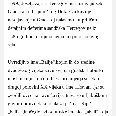
1699.,doseljavaju u Hercegovinu i osnivaju selo
Gradska kod Ljubuškog.Dokaz za kasnije
naseljavanje u Gradskoj nalazimo i u prilično
detaljnim defterima sandžaka Hercegovine iz
1585.godine u kojima nema ni spomena ovog
sela.
Uvredljivo ime „Balije“,kojim ih do sredine
dvadesetog vijeka zovu svi,pa i gradski ljubuški
muslimani,u stručnoj literaturi mijenja se tek u
drugoj polovini XX vijeka u ime „Travari“,jer su
„vodili ovce na travu“,a riječ trava se u ljubuškom
govoru oduvijek koristila za pašnjak.Riječ
„balija“,inače,dolazi od turske imenice „abali“,koja