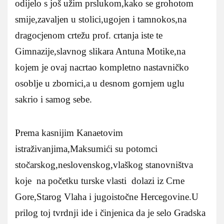
odijelo s još užim prslukom,kako se grohotom
smije,zavaljen u stolici,ugojen i tamnokos,na
dragocjenom crtežu prof. crtanja iste te
Gimnazije,slavnog slikara Antuna Motike,na
kojem je ovaj nacrtao kompletno nastavničko
osoblje u zbornici,a u desnom gornjem uglu
sakrio i samog sebe.
Prema kasnijim Kanaetovim
istraživanjima,Maksumići su potomci
stočarskog,neslovenskog,vlaškog stanovništva
koje na početku turske vlasti dolazi iz Crne
Gore,Starog Vlaha i jugoistočne Hercegovine.U
prilog toj tvrdnji ide i činjenica da je selo Gradska