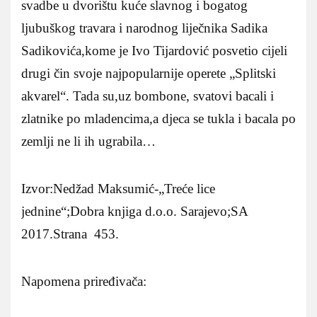
svadbe u dvorištu kuće slavnog i bogatog
ljubuškog travara i narodnog liječnika Sadika
Sadikovića,kome je Ivo Tijardović posvetio cijeli
drugi čin svoje najpopularnije operete „Splitski
akvarel“. Tada su,uz bombone, svatovi bacali i
zlatnike po mladencima,a djeca se tukla i bacala po
zemlji ne li ih ugrabila…
Izvor:Nedžad Maksumić-„Treće lice
jednine“;Dobra knjiga d.o.o. Sarajevo;SA
2017.Strana 453.
Napomena priređivača: