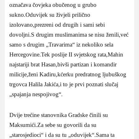
označava čovjeka obučenog u grubo
sukno.Oduvijek su živjeli prilično
izolovano,prezreni od drugih i sami sebi
dovoljni.S drugim muslimanima se nisu ženili,već
samo s drugim „Travarima“ iz nekoliko sela
Hercegovine.Tek poslije II svjetskog rata,Mahin
najstariji brat Hasan,bivši partizan i komandir
milicije,ženi Kadiru,kćerku predratnog ljubuškog
trgovca Halila Jakića,i to je prvi poznati slučaj
„spajanja nespojivog“.
Dvije trećine stanovnika Gradske činili su
Maksumići.Za sebe su govorili da su
„starosjedioci“ i da su tu „oduvijek“.Sama ta