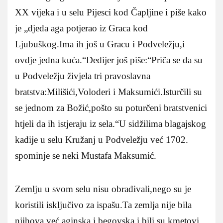
XX vijeka i u selu Pijesci kod Čapljine i piše kako
je „djeda aga potjerao iz Graca kod
Ljubuškog.Ima ih još u Gracu i Podveležju,i
ovdje jedna kuća.“Dedijer još piše:“Priča se da su
u Podveležju živjela tri pravoslavna
bratstva:Milišići,Voloderi i Maksumići.Isturčili su
se jednom za Božić,pošto su poturčeni bratstvenici
htjeli da ih istjeraju iz sela.“U sidžilima blagajskog
kadije u selu Kružanj u Podveležju već 1702.
spominje se neki Mustafa Maksumić.
Zemlju u svom selu nisu obrađivali,nego su je
koristili isključivo za ispašu.Ta zemlja nije bila
njihova već aginska i begovska i bili su kmetovi