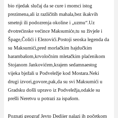
bio rijedak slučaj da se cure i momci istog
prezimena,ali iz različitih mahala,bez ikakvih
smetnji ili podozrenja okoline i „uzmu“.Uz
dvotrećinske većince Maksumiće,tu su živjele i
Špage,Čolići i Elezovići.Postoji seoska legenda da
su Maksumići,pred morlačkim hajdučkim
harambašom,krvoločnim mletačkim plaćenikom
Stojanom Jankovićem,krajem sedamnaestog
vijeka bježali u Podveležje kod Mostara.Neki
drugi izvori,govore,pak,da su svi Maksumići u
Gradsku došli upravo iz Podveležja,odakle su
prešli Neretvu u potrazi za ispašom.
Poznati geograf Jevto Dedijer nalazi ih početkom