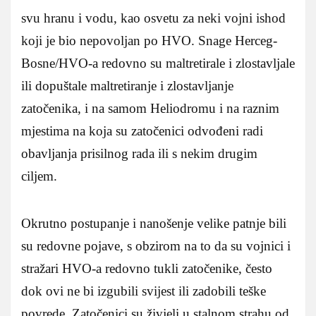
svu hranu i vodu, kao osvetu za neki vojni ishod
koji je bio nepovoljan po HVO. Snage Herceg-
Bosne/HVO-a redovno su maltretirale i zlostavljale
ili dopuštale maltretiranje i zlostavljanje
zatočenika, i na samom Heliodromu i na raznim
mjestima na koja su zatočenici odvođeni radi
obavljanja prisilnog rada ili s nekim drugim
ciljem.
Okrutno postupanje i nanošenje velike patnje bili
su redovne pojave, s obzirom na to da su vojnici i
stražari HVO-a redovno tukli zatočenike, često
dok ovi ne bi izgubili svijest ili zadobili teške
povrede. Zatočenici su živjeli u stalnom strahu od