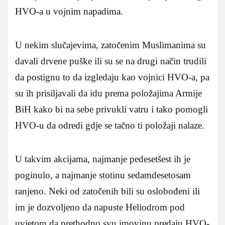
HVO-a u vojnim napadima.
U nekim slučajevima, zatočenim Muslimanima su
davali drvene puške ili su se na drugi način trudili
da postignu to da izgledaju kao vojnici HVO-a, pa
su ih prisiljavali da idu prema položajima Armije
BiH kako bi na sebe privukli vatru i tako pomogli
HVO-u da odredi gdje se tačno ti položaji nalaze.
U takvim akcijama, najmanje pedesetšest ih je
poginulo, a najmanje stotinu sedamdesetosam
ranjeno. Neki od zatočenih bili su oslobođeni ili
im je dozvoljeno da napuste Heliodrom pod
uvjetom da prethodno svu imovinu predaju HVO-