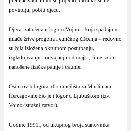
premlaćivane ili im se prijetilo, ukoliko se ne
povinuju, pobiti djecu.
Djeca, zatočena u logoru Vojno – koja spadaju u
mlađe žrtve progona i etničkog čišćenja – redovno
su bila izložena okrutnom postupanju,
izgladnjivanju i odvajanju od majki, čime su im
nanošene fizičke patnje i traume.
Osim ovih logora, dio mučilišta za Muslimane
Hercegovine bio je i logor u Ljubuškom (tzv.
Vojno-istražni zatvor).
Godine 1991., od ukupnog broja stanovnika