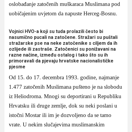
oslobađanje zatočenih muškaraca Muslimana pod
uobičajenim uvjetom da napuste Herceg-Bosnu.
Vojnici HVO-a koji su tuda prolazili često bi
nasumično pucali na zatočene. Stražari su puštali
stražarske pse na neke zatočenike s ciljem da ih
ozlijede ili zastraše. Zatočenici su ponižavani na
razne načine, između ostalog i tako što su ih
primoravali da pjevaju hrvatske nacionalističke
pjesme
Od 15. do 17. decembra 1993. godine, najmanje
1.477 zatočenih Muslimana pušteno je na slobodu
iz Heliodroma. Mnogi su deportirani u Republiku
Hrvatsku ili druge zemlje, dok su neki poslani u
istočni Mostar ili im je dozvoljeno da se tamo
vrate. U nekim slučajevima muslimanskim