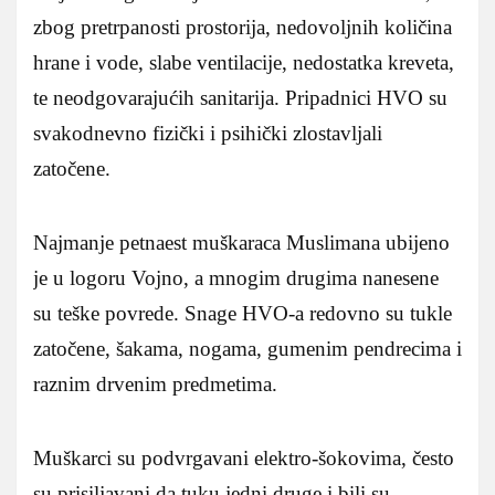
zbog pretrpanosti prostorija, nedovoljnih količina
hrane i vode, slabe ventilacije, nedostatka kreveta,
te neodgovarajućih sanitarija. Pripadnici HVO su
svakodnevno fizički i psihički zlostavljali
zatočene.
Najmanje petnaest muškaraca Muslimana ubijeno
je u logoru Vojno, a mnogim drugima nanesene
su teške povrede. Snage HVO-a redovno su tukle
zatočene, šakama, nogama, gumenim pendrecima i
raznim drvenim predmetima.
Muškarci su podvrgavani elektro-šokovima, često
su prisiljavani da tuku jedni druge i bili su