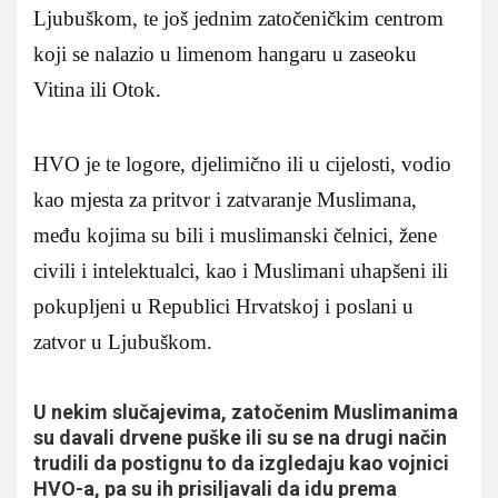
Ljubuškom, te još jednim zatočeničkim centrom
koji se nalazio u limenom hangaru u zaseoku
Vitina ili Otok.
HVO je te logore, djelimično ili u cijelosti, vodio
kao mjesta za pritvor i zatvaranje Muslimana,
među kojima su bili i muslimanski čelnici, žene
civili i intelektualci, kao i Muslimani uhapšeni ili
pokupljeni u Republici Hrvatskoj i poslani u
zatvor u Ljubuškom.
U nekim slučajevima, zatočenim Muslimanima
su davali drvene puške ili su se na drugi način
trudili da postignu to da izgledaju kao vojnici
HVO-a, pa su ih prisiljavali da idu prema