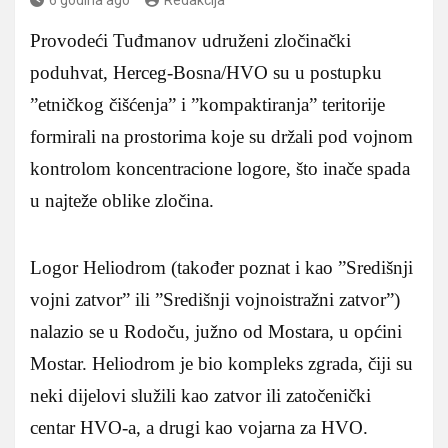
Provodeći Tuđmanov udruženi zločinački
poduhvat, Herceg-Bosna/HVO su u postupku
”etničkog čišćenja” i ”kompaktiranja” teritorije
formirali na prostorima koje su držali pod vojnom
kontrolom koncentracione logore, što inače spada
u najteže oblike zločina.
Logor Heliodrom (također poznat i kao ”Središnji
vojni zatvor” ili ”Središnji vojnoistražni zatvor”)
nalazio se u Rodoču, južno od Mostara, u općini
Mostar. Heliodrom je bio kompleks zgrada, čiji su
neki dijelovi služili kao zatvor ili zatočenički
centar HVO-a, a drugi kao vojarna za HVO.