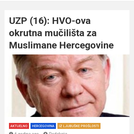
UZP (16): HVO-ova
okrutna mučilišta za
Muslimane Hercegovine
AKTUELNO
HERCEGOVINA
IZ LJUBUŠKE PROŠLOSTI
6 godina ago
Redakcija