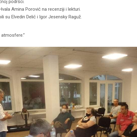
noj podršci.
Hvala Amina Porović na recenziji i lekturi.
li su Elvedin Delić i Igor Jesensky Raguž.
 atmosfere.”