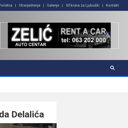
Početna
Obavještenja
Galerije
50 kruna za Ljubuški
Kontakt
da Delalića