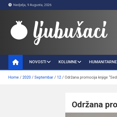
Skip
Nedjelja, 9 Augusta, 2026
to
content
Ljubušaci
Svom voljenom gradu
NOVOSTI
KOLUMNE
HUMANITARNE 
Home
2020
Septembar
12
Održana promocija knjige “Sedm
Održana pro