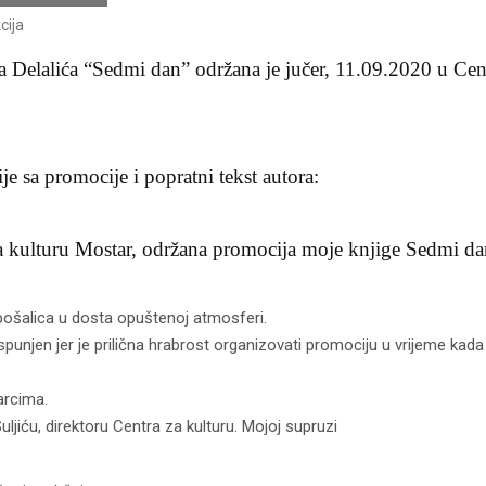
cija
a Delalića “Sedmi dan” održana je jučer, 11.09.2020 u Cen
je sa promocije i popratni tekst autora:
za kulturu Mostar, održana promocija moje knjige Sedmi da
i pošalica u dosta opuštenoj atmosferi.
unjen jer je prilična hrabrost organizovati promociju u vrijeme kada j
arcima.
jiću, direktoru Centra za kulturu. Mojoj supruzi