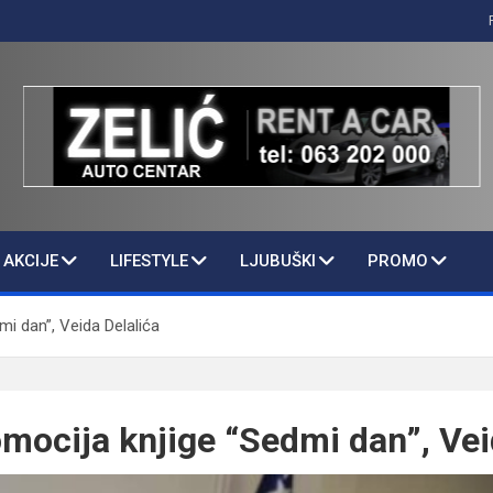
AKCIJE
LIFESTYLE
LJUBUŠKI
PROMO
i dan”, Veida Delalića
mocija knjige “Sedmi dan”, Vei