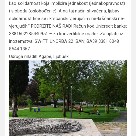
kao solidarnost koja implicira jednakost (jednakopravnost)
i slobodu (oslobođenje). A na taj način shvaćena, ljubav-
solidarnost tiče se i kršćanski vjerujućih i ne-kršćanski ne-
vjerujućih.” PODRŽITE NAŠ RAD! Račun kod Unicredit banke:
3381602285440951 – za konvertibilne marke. Za uplate iz
inozemstva: SWIFT: UNCRBA 22 IBAN: BA39 3381 6048
8544 1367
Udruga mladih Agape, Ljubuški