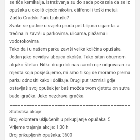
se tiče kemikalija, istraživanja su do sada pokazala da se iz
opušaka u okoliš cijede nikotin, etilfenol i teški metali.
Zašto Gradski Park Ljubuški?
Svake se godine u svijetu proda pet bilijuna cigareta, a
trećina ih završi u parkovima, ulicama, plažama i
vodotokovima.
Tako da i u našem parku završi velika količina opušaka.
Jedan jako nevidljivi ubojica okoliša. Tako sitan obujmom
ali jako štetan. Nitko drugi doli nas samih nije odgovaran za
mjesta koja posjećujemo, mi smo ti koji se moramo prema
parku odnositi kako i dolikuje. Drugi put razmisli gdje
ostavljaš svoj opušak jer baš možda tvom djetetu on sutra
bude igračka. Jako nezdrava igračka
___________________________________________
Statistika akcije:
Broj volontera uključenih u prikupljanje opušaka: 5
Vrijeme trajanja akcije: 1:30 h
Broj prikupljenih opušaka: 3600