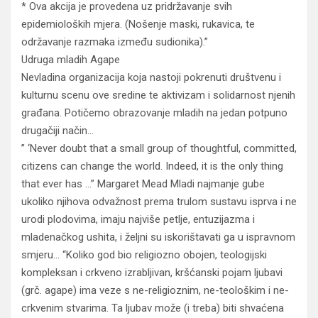
* Ova akcija je provedena uz pridržavanje svih
epidemioloških mjera. (Nošenje maski, rukavica, te
održavanje razmaka između sudionika).”
Udruga mladih Agape
Nevladina organizacija koja nastoji pokrenuti društvenu i
kulturnu scenu ove sredine te aktivizam i solidarnost njenih
građana. Potičemo obrazovanje mladih na jedan potpuno
drugačiji način…
” ‘Never doubt that a small group of thoughtful, committed,
citizens can change the world. Indeed, it is the only thing
that ever has …” Margaret Mead Mladi najmanje gube
ukoliko njihova odvažnost prema trulom sustavu isprva i ne
urodi plodovima, imaju najviše petlje, entuzijazma i
mladenačkog ushita, i željni su iskorištavati ga u ispravnom
smjeru… “Koliko god bio religiozno obojen, teologijski
kompleksan i crkveno izrabljivan, kršćanski pojam ljubavi
(grč. agape) ima veze s ne-religioznim, ne-teološkim i ne-
crkvenim stvarima. Ta ljubav može (i treba) biti shvaćena