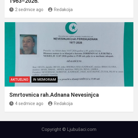
1963–2026.
2 sedmice ago
Redakcija
AKTUELNO
IN MEMORIAM
Smrtovnica rah.Adnana Nevesinjca
4 sedmice ago
Redakcija
Copyright © Ljubušaci.com