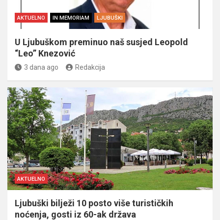
AKTUELNO
IN MEMORIAM
LJUBUŠKI
U Ljubuškom preminuo naš susjed Leopold
“Leo” Knezović
3 dana ago
Redakcija
AKTUELNO
Ljubuški bilježi 10 posto više turističkih
noćenja, gosti iz 60-ak država