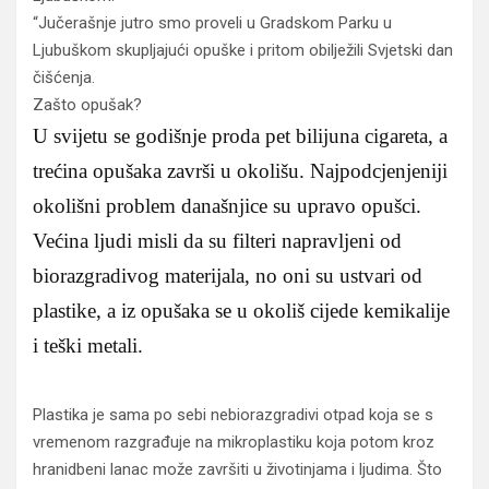
“Jučerašnje jutro smo proveli u Gradskom Parku u
Ljubuškom skupljajući opuške i pritom obilježili Svjetski dan
čišćenja.
Zašto opušak?
U svijetu se godišnje proda pet bilijuna cigareta, a
trećina opušaka završi u okolišu. Najpodcjenjeniji
okolišni problem današnjice su upravo opušci.
Većina ljudi misli da su filteri napravljeni od
biorazgradivog materijala, no oni su ustvari od
plastike, a iz opušaka se u okoliš cijede kemikalije
i teški metali.
Plastika je sama po sebi nebiorazgradivi otpad koja se s
vremenom razgrađuje na mikroplastiku koja potom kroz
hranidbeni lanac može završiti u životinjama i ljudima. Što