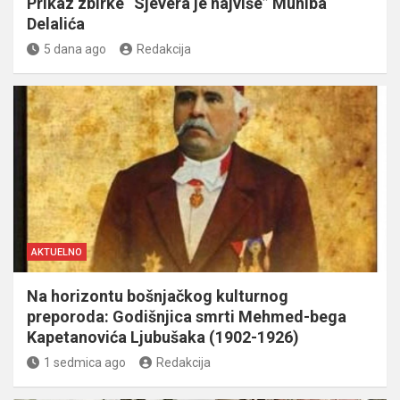
Prikaz zbirke “Sjevera je najviše” Muniba
Delalića
5 dana ago
Redakcija
AKTUELNO
Na horizontu bošnjačkog kulturnog
preporoda: Godišnjica smrti Mehmed-bega
Kapetanovića Ljubušaka (1902-1926)
1 sedmica ago
Redakcija