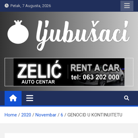
Skip
Petak, 7 Augusta, 2026
to
content
Ljubušaci
Svom voljenom gradu
Home
2020
Novembar
6
GENOCID U KONTINUITETU