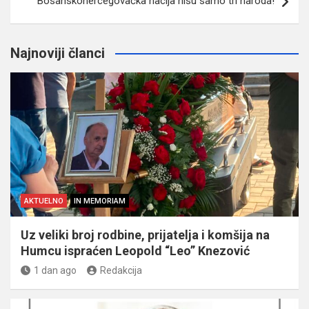
Bosanskohercegovačka nacija nisu samo tri naroda!
Najnoviji članci
AKTUELNO
IN MEMORIAM
Uz veliki broj rodbine, prijatelja i komšija na
Humcu ispraćen Leopold “Leo” Knezović
1 dan ago
Redakcija