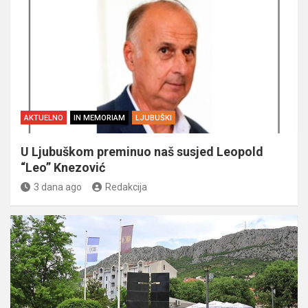
AKTUELNO
IN MEMORIAM
LJUBUŠKI
U Ljubuškom preminuo naš susjed Leopold
“Leo” Knezović
3 dana ago
Redakcija