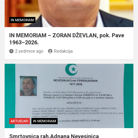
IN MEMORIAM
IN MEMORIAM – ZORAN DŽEVLAN, pok. Pave
1963–2026.
2 sedmice ago
Redakcija
AKTUELNO
IN MEMORIAM
Smrtovnica rah.Adnana Nevesinjca