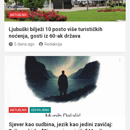
AKTUELNO
Ljubuški bilježi 10 posto više turističkih
noćenja, gosti iz 60-ak država
5 dana ago
Redakcija
AKTUELNO
IZDVOJENO
Sjever kao sudbina, jezik kao jedini zavičaj: