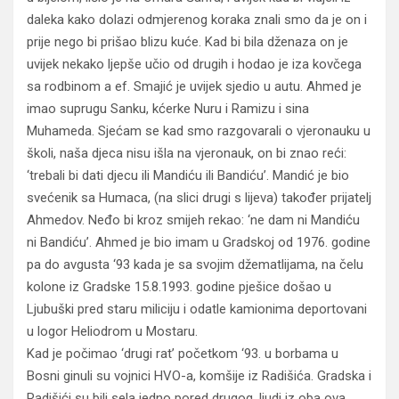
daleka kako dolazi odmjerenog koraka znali smo da je on i
prije nego bi prišao blizu kuće. Kad bi bila dženaza on je
uvijek nekako ljepše učio od drugih i hodao je iza kovčega
sa rodbinom a ef. Smajić je uvijek sjedio u autu. Ahmed je
imao suprugu Sanku, kćerke Nuru i Ramizu i sina
Muhameda. Sjećam se kad smo razgovarali o vjeronauku u
školi, naša djeca nisu išla na vjeronauk, on bi znao reći:
‘trebali bi dati djecu ili Mandiću ili Bandiću’. Mandić je bio
svećenik sa Humaca, (na slici drugi s lijeva) također prijatelj
Ahmedov. Neđo bi kroz smijeh rekao: ‘ne dam ni Mandiću
ni Bandiću’. Ahmed je bio imam u Gradskoj od 1976. godine
pa do avgusta ‘93 kada je sa svojim džematlijama, na čelu
kolone iz Gradske 15.8.1993. godine pješice došao u
Ljubuški pred staru miliciju i odatle kamionima deportovani
u logor Heliodrom u Mostaru.
Kad je počimao ‘drugi rat’ početkom ‘93. u borbama u
Bosni ginuli su vojnici HVO-a, komšije iz Radišića. Gradska i
Radišići su bili sela jedno pored drugog, ljudi iz oba ova