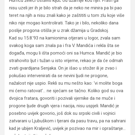
Humcu želeći ostaviti ključ od džamije kod njih. Fratri ga
nisu uzeli jer ih je bilo strah da je neko ne minira pa bi pao
teret na njih a nisu znali kako je zaštititi u tom zlu koje više
niko nije mogao kontrolirati. Tako je i bilo, nekoliko dana
poslije progona otišla je u zrak džamija u Gradskoj.
Kad su 15.8.'93 na kamionima otjerani u logor, zvala sam
svakog koga sam znala pa i fra V. Mandića i rekla šta se
događa, mogu li išta pomoći oni sa Humca. Mandić je bio
strahovito ljut i tužan u isto vrijeme, rekao je da će odmah
zvati gvardijana Senjaka. On je išao u stožer ili je zvao i
pokušao intervenirati da se nevini ljudi ne progone,
nažalost nije uspio. Rekli su mu nešto kao: ‘vi molite boga
mi ćemo ratovat'… ne sjećam se tačno. Koliko god su ova
dvojica fratara, govoriti i pozivali vjernike da ne muče i
progone ljude drugih vjera i nacija, nisu uspjeli. Mandić je
posebno uvijek govorio, još dok su srpski civili i vojnici
zatvarani u Ljubuškom i tjerani da pasu travu, pa na sahrani
kad je ubijen Kraljević, uvijek je pozivao na mir i opraštanje…