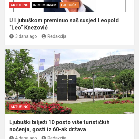
AKTUELNO
IN MEMORIAM
LJUBUŠKI
U Ljubuškom preminuo naš susjed Leopold
“Leo” Knezović
3 dana ago
Redakcija
AKTUELNO
Ljubuški bilježi 10 posto više turističkih
noćenja, gosti iz 60-ak država
4 dana ago
Redakcija