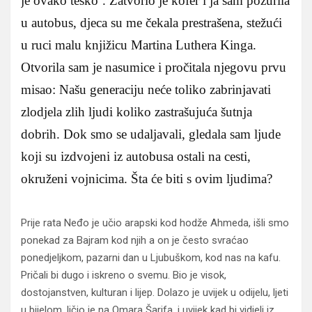
je ovako teško’. Zatvorio je kofer i ja sam požurila
u autobus, djeca su me čekala prestrašena, stežući
u ruci malu knjižicu Martina Luthera Kinga.
Otvorila sam je nasumice i pročitala njegovu prvu
misao: Našu generaciju neće toliko zabrinjavati
zlodjela zlih ljudi koliko zastrašujuća šutnja
dobrih. Dok smo se udaljavali, gledala sam ljude
koji su izdvojeni iz autobusa ostali na cesti,
okruženi vojnicima. Šta će biti s ovim ljudima?
Prije rata Neđo je učio arapski kod hodže Ahmeda, išli smo
ponekad za Bajram kod njih a on je često svraćao
ponedjeljkom, pazarni dan u Ljubuškom, kod nas na kafu.
Pričali bi dugo i iskreno o svemu. Bio je visok,
dostojanstven, kulturan i lijep. Dolazo je uvijek u odijelu, ljeti
u bijelom, ličio je na Omara Šarifa, i uvijek kad bi vidjeli iz