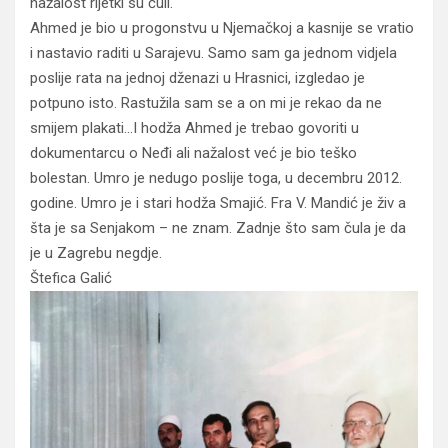
nažalost rijetki su čuli.
Ahmed je bio u progonstvu u Njemačkoj a kasnije se vratio
i nastavio raditi u Sarajevu. Samo sam ga jednom vidjela
poslije rata na jednoj dženazi u Hrasnici, izgledao je
potpuno isto. Rastužila sam se a on mi je rekao da ne
smijem plakati…I hodža Ahmed je trebao govoriti u
dokumentarcu o Neđi ali nažalost već je bio teško
bolestan. Umro je nedugo poslije toga, u decembru 2012.
godine. Umro je i stari hodža Smajić. Fra V. Mandić je živ a
šta je sa Senjakom – ne znam. Zadnje što sam čula je da
je u Zagrebu negdje.
Štefica Galić