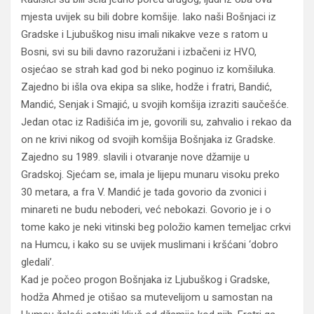
mjesta uvijek su bili dobre komšije. Iako naši Bošnjaci iz
Gradske i Ljubuškog nisu imali nikakve veze s ratom u
Bosni, svi su bili davno razoružani i izbačeni iz HVO,
osjećao se strah kad god bi neko poginuo iz komšiluka.
Zajedno bi išla ova ekipa sa slike, hodže i fratri, Bandić,
Mandić, Senjak i Smajić, u svojih komšija izraziti saučešće.
Jedan otac iz Radišića im je, govorili su, zahvalio i rekao da
on ne krivi nikog od svojih komšija Bošnjaka iz Gradske.
Zajedno su 1989. slavili i otvaranje nove džamije u
Gradskoj. Sjećam se, imala je lijepu munaru visoku preko
30 metara, a fra V. Mandić je tada govorio da zvonici i
minareti ne budu neboderi, već nebokazi. Govorio je i o
tome kako je neki vitinski beg položio kamen temeljac crkvi
na Humcu, i kako su se uvijek muslimani i kršćani ‘dobro
gledali’.
Kad je počeo progon Bošnjaka iz Ljubuškog i Gradske,
hodža Ahmed je otišao sa mutevelijom u samostan na