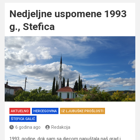
Nedjeljne uspomene 1993
g., Stefica
AKTUELNO
HERCEGOVINA
IZ LJUBUŠKE PROŠLOSTI
ŠTEFICA GALIĆ
6 godina ago
Redakcija
1993. godine, dok sam sa djecom napuštala naš grad i