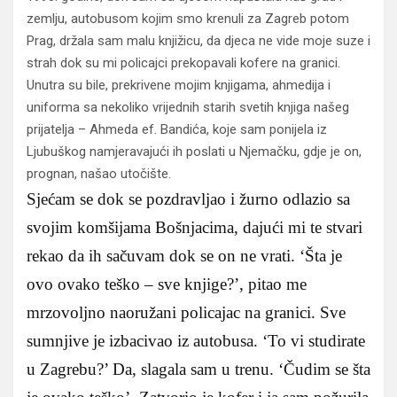
zemlju, autobusom kojim smo krenuli za Zagreb potom
Prag, držala sam malu knjižicu, da djeca ne vide moje suze i
strah dok su mi policajci prekopavali kofere na granici.
Unutra su bile, prekrivene mojim knjigama, ahmedija i
uniforma sa nekoliko vrijednih starih svetih knjiga našeg
prijatelja – Ahmeda ef. Bandića, koje sam ponijela iz
Ljubuškog namjeravajući ih poslati u Njemačku, gdje je on,
prognan, našao utočište.
Sjećam se dok se pozdravljao i žurno odlazio sa
svojim komšijama Bošnjacima, dajući mi te stvari
rekao da ih sačuvam dok se on ne vrati. ‘Šta je
ovo ovako teško – sve knjige?’, pitao me
mrzovoljno naoružani policajac na granici. Sve
sumnjive je izbacivao iz autobusa. ‘To vi studirate
u Zagrebu?’ Da, slagala sam u trenu. ‘Čudim se šta