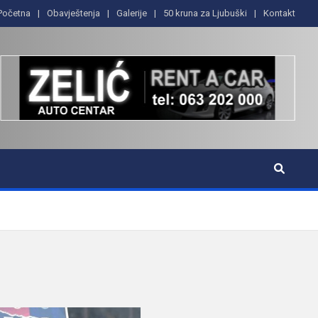
Početna
Obavještenja
Galerije
50 kruna za Ljubuški
Kontakt