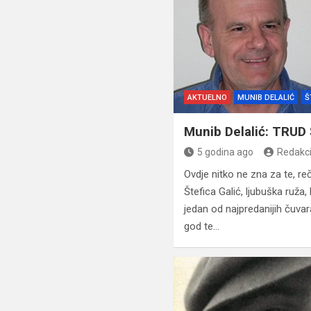
AKTUELNO
MUNIB DELALIĆ
Š
Munib Delalić: TRUD
5 godina ago
Redakci
Ovdje nitko ne zna za te, r
Štefica Galić, ljubuška ruža
jedan od najpredanijih čuv
god te…