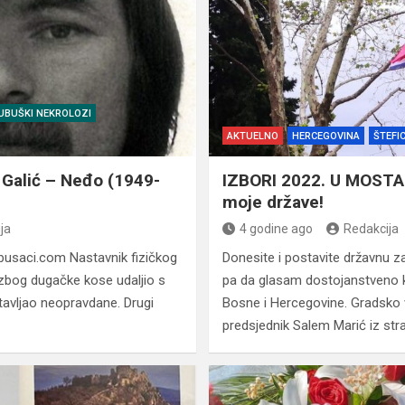
UBUŠKI NEKROLOZI
AKTUELNO
HERCEGOVINA
ŠTEFI
Galić – Neđo (1949-
IZBORI 2022. U MOSTA
moje države!
ja
4 godine ago
Redakcija
ubusaci.com Nastavnik fizičkog
Donesite i postavite državnu za
 zbog dugačke kose udaljio s
pa da glasam dostojanstveno k
stavljao neopravdane. Drugi
Bosne i Hercegovine. Gradsko v
predsjednik Salem Marić iz st