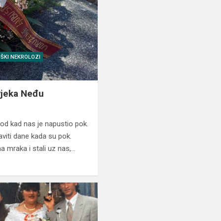
ŠKI NEKROLOZI
vjeka Neđu
od kad nas je napustio pok.
viti dane kada su pok.
ma mraka i stali uz nas,…