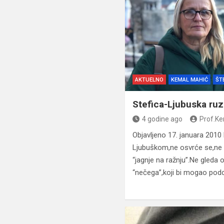
AKTUELNO
KEMAL MAHIĆ
ŠT
Stefica-Ljubuska ruza
4 godine ago
Prof.K
Objavljeno 17. januara 201
Ljubuškom,ne osvrće se,ne “v
“jagnje na ražnju”.Ne gleda o
“nečega”,koji bi mogao podc