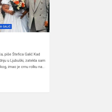
CA GALIĆ
 piše Štefica Galić Kad
dnju u Ljubuški, zatekla sam
okog, imao je crnu rolku na…