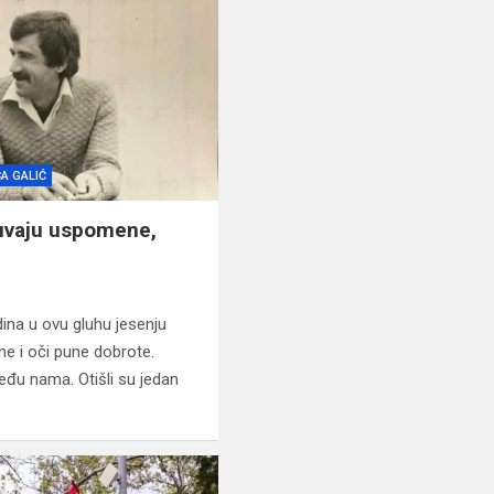
CA GALIĆ
čuvaju uspomene,
ina u ovu gluhu jesenju
he i oči pune dobrote.
eđu nama. Otišli su jedan