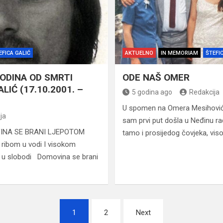
EFICA GALIĆ
AKTUELNO
IN MEMORIAM
ŠTEFI
ODINA OD SMRTI
ODE NAŠ OMER
LIĆ (17.10.2001. –
5 godina ago
Redakcija
U spomen na Omera Mesihovića,
ja
sam prvi put došla u Neđinu ra
OVINA SE BRANI LJEPOTOM
tamo i prosijedog čovjeka, vis
 ribom u vodi I visokom
 u slobodi Domovina se brani
1
2
Next