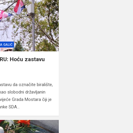
CA GALIĆ
RU: Hoću zastavu
stavu da označite biralište,
ao slobodni državljanin
ijeće Grada Mostara čiji je
ranke SDA…