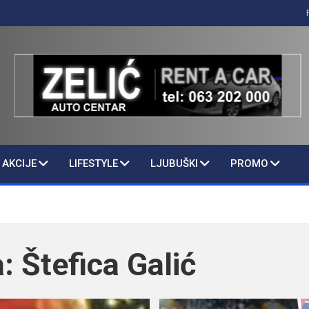
AKCIJE
LIFESTYLE
LJUBUŠKI
PROMO
a:
Štefica Galić