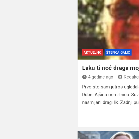
AKTUELNO
ŠTEFICA GALIĆ
Laku ti noć draga moj
4 godine ago
Redakci
Prvo što sam jutros ugledal
Dube. Ajšina osmrtnica. Suze
nasmijani dragi lik. Zadnji 