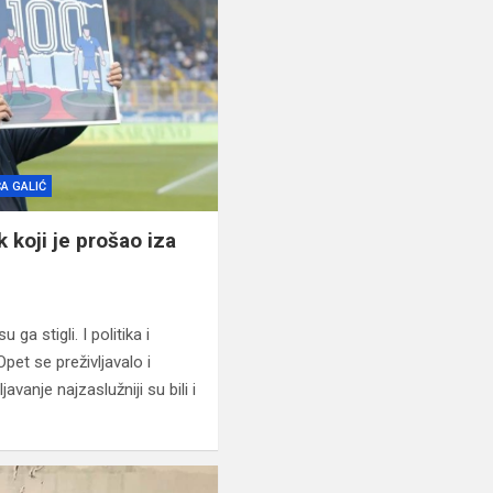
CA GALIĆ
 koji je prošao iza
ga stigli. I politika i
Opet se preživljavalo i
avanje najzaslužniji su bili i