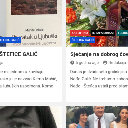
AKTUELNO
IN MEMORIAM
LJUBU
TEFICA GALIĆ
ŠTEFICA GALIĆ
 ŠTEFICE GALIĆ
Sjećanje na dobrog čo
ja
5 godina ago
Redakcija
eče mi jednom u zavičaju
Danas je dvadeseta godišnjica 
, kako ju je nazvao Kemo Mahić,
Neđo Galić. Ne trebamo zabora
ara ljubuških uspomena. Kome
Neđo i Štefica ustali pred sila