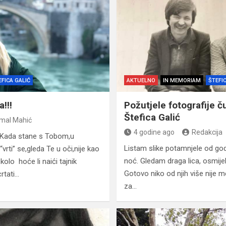
EFICA GALIĆ
AKTUELNO
IN MEMORIAM
ŠTEFI
!!!
Požutjele fotografije 
Štefica Galić
emal Mahić
4 godine ago
Redakcija
0 Kada stane s Tobom,u
Listam slike potamnjele od god
rti” se,gleda Te u oči,nije kao
noć. Gledam draga lica, osmije
kolo hoće li naići tajnik
Gotovo niko od njih više nije m
rtati…
za…