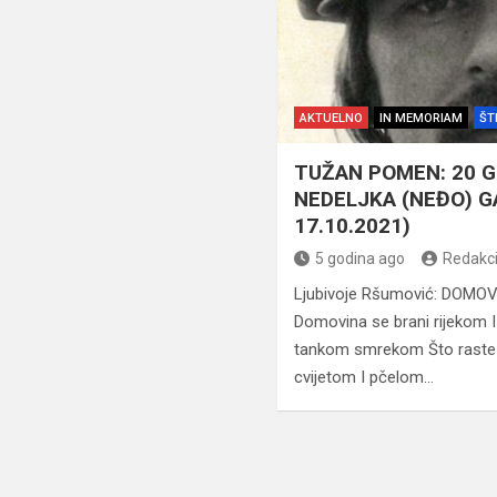
AKTUELNO
IN MEMORIAM
ŠT
TUŽAN POMEN: 20 G
NEDELJKA (NEĐO) GA
17.10.2021)
5 godina ago
Redakci
Ljubivoje Ršumović: DOM
Domovina se brani rijekom I
tankom smrekom Što raste
cvijetom I pčelom…
Navigacija