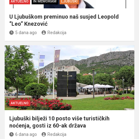
AKTUELNO
IN MEMORIAM
LJUBUŠKI
U Ljubuškom preminuo naš susjed Leopold
“Leo” Knezović
5 dana ago
Redakcija
AKTUELNO
Ljubuški bilježi 10 posto više turističkih
noćenja, gosti iz 60-ak država
6 dana ago
Redakcija