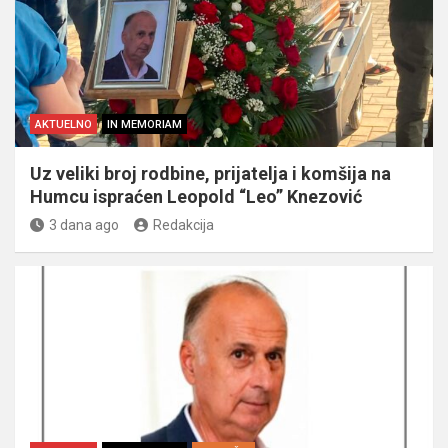
AKTUELNO
IN MEMORIAM
Uz veliki broj rodbine, prijatelja i komšija na
Humcu ispraćen Leopold “Leo” Knezović
3 dana ago
Redakcija