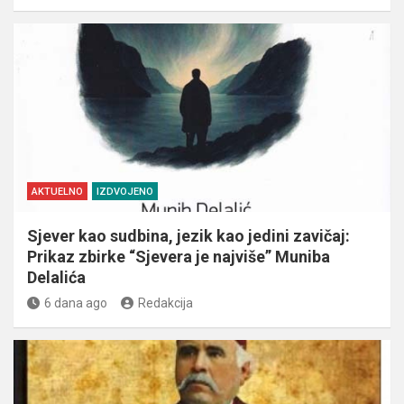
AKTUELNO
IZDVOJENO
Sjever kao sudbina, jezik kao jedini zavičaj:
Prikaz zbirke “Sjevera je najviše” Muniba
Delalića
6 dana ago
Redakcija