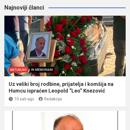
Najnoviji članci
AKTUELNO
IN MEMORIAM
Uz veliki broj rodbine, prijatelja i komšija na
Humcu ispraćen Leopold “Leo” Knezović
10 sati ago
Redakcija