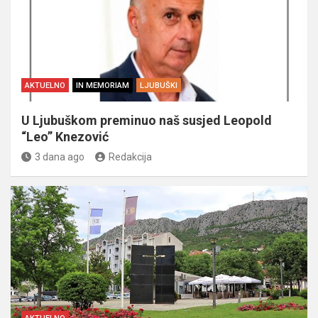
AKTUELNO
IN MEMORIAM
LJUBUŠKI
U Ljubuškom preminuo naš susjed Leopold
“Leo” Knezović
3 dana ago
Redakcija