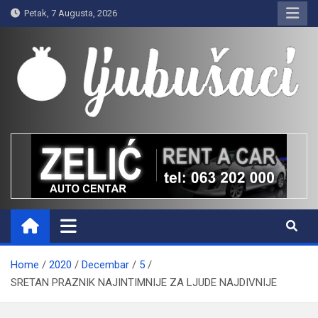
Skip
Petak, 7 Augusta, 2026
to
content
Ljubušaci
Svom voljenom gradu
Home
2020
Decembar
5
SRETAN PRAZNIK NAJINTIMNIJE ZA LJUDE NAJDIVNIJE