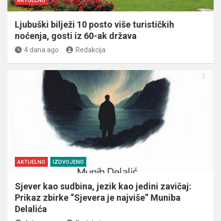
AKTUELNO
Ljubuški bilježi 10 posto više turističkih
noćenja, gosti iz 60-ak država
4 dana ago
Redakcija
AKTUELNO
IZDVOJENO
Sjever kao sudbina, jezik kao jedini zavičaj:
Prikaz zbirke “Sjevera je najviše” Muniba
Delalića