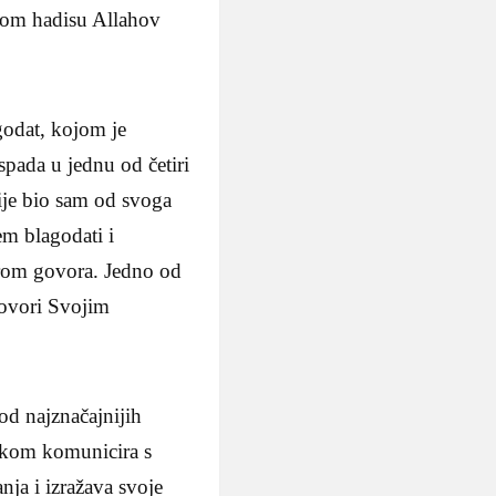
dnom hadisu Allahov
godat, kojom je
pada u jednu od četiri
ije bio sam od svoga
em blagodati i
darom govora. Jedno od
govori Svojim
od najznačajnijih
zikom komunicira s
nja i izražava svoje