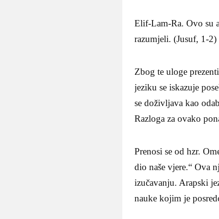
Elif-Lam-Ra. Ovo su aj
razumjeli. (Jusuf, 1-2)
Zbog te uloge prezent
jeziku se iskazuje pos
se doživljava kao oda
Razloga za ovako ponaš
Prenosi se od hzr. Omer
dio naše vjere.“ Ova n
izučavanju. Arapski j
nauke kojim je posred