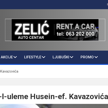
AKCIJE
LIFESTYLE
LJUBUŠKI
PROMO
. Kavazovića
-l-uleme Husein-ef. Kavazović