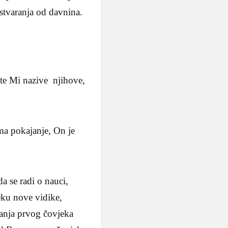
 stvaranja od davnina.
ite Mi nazive njihove,
ma pokajanje, On je
a se radi o nauci,
eku nove vidike,
ranja prvog čovjeka