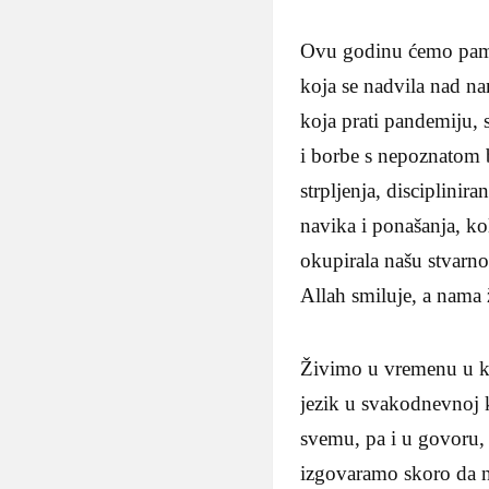
Ovu godinu ćemo pamtit
koja se nadvila nad na
koja prati pandemiju, 
i borbe s nepoznatom bo
strpljenja, disciplinir
navika i ponašanja, ko
okupirala našu stvarno
Allah smiluje, a nama 
Živimo u vremenu u koj
jezik u svakodnevnoj k
svemu, pa i u govoru, 
izgovaramo skoro da n