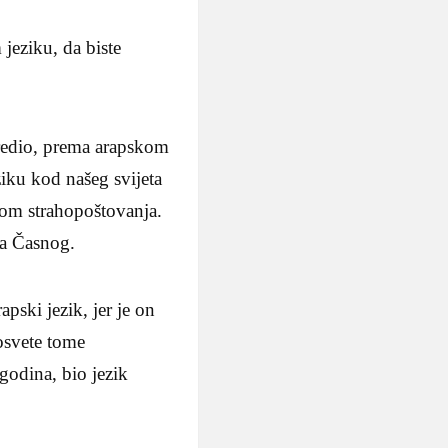
jeziku, da biste
dredio, prema arapskom
ziku kod našeg svijeta
tom strahopoštovanja.
na Časnog.
apski jezik, jer je on
osvete tome
godina, bio jezik