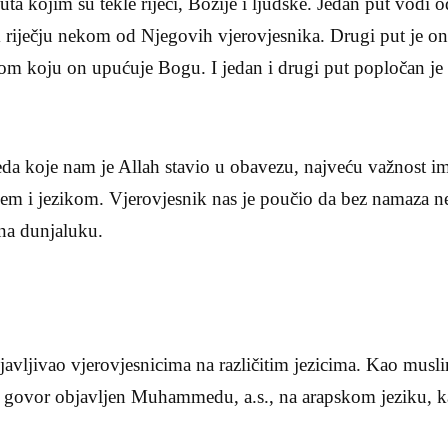
uta kojim su tekle riječi, Božije i ljudske. Jedan put vod
riječju nekom od Njegovih vjerovjesnika. Drugi put je on
m koju on upućuje Bogu. I jedan i drugi put popločan je 
da koje nam je Allah stavio u obavezu, najveću važnost im
em i jezikom. Vjerovjesnik nas je poučio da bez namaza ne
 na dunjaluku.
bjavljivao vjerovjesnicima na različitim jezicima. Kao musl
 govor objavljen Muhammedu, a.s., na arapskom jeziku, kak