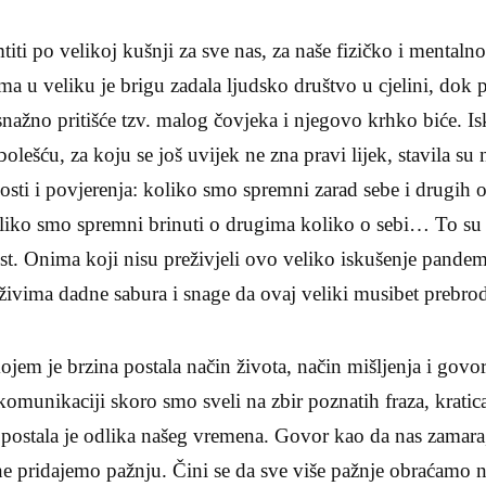
i po velikoj kušnji za sve nas, za naše fizičko i mentalno
ma u veliku je brigu zadala ljudsko društvo u cjelini, dok 
snažno pritišće tzv. malog čovjeka i njegovo krhko biće. Is
lešću, za koju se još uvijek ne zna pravi lijek, stavila su n
anosti i povjerenja: koliko smo spremni zarad sebe i drugih o
liko smo spremni brinuti o drugima koliko o sebi… To su s
st. Onima koji nisu preživjeli ovo veliko iskušenje pandem
živima dadne sabura i snage da ovaj veliki musibet prebro
em je brzina postala način života, način mišljenja i govor
omunikaciji skoro smo sveli na zbir poznatih fraza, kratic
postala je odlika našeg vremena. Govor kao da nas zamara,
e pridajemo pažnju. Čini se da sve više pažnje obraćamo n