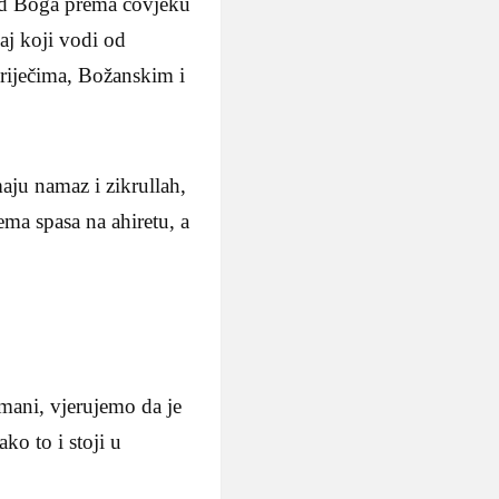
i od Boga prema čovjeku
aj koji vodi od
riječima, Božanskim i
aju namaz i zikrullah,
ma spasa na ahiretu, a
imani, vjerujemo da je
o to i stoji u