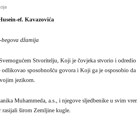
cija
Husein-ef. Kavazovića
v-begova džamija
 Svemogućem Stvoritelju, Koji je čovjeka stvorio i odred
je odlikovao sposobnošću govora i Koji ga je osposobio da
svojim jezikom.
slanika Muhammeda, a.s., i njegove sljedbenike u svim vre
 rasijali širom Zemljine kugle.