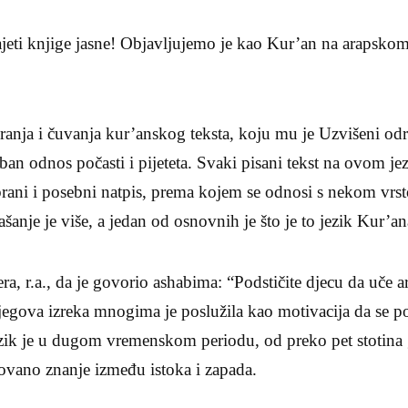
eti knjige jasne! Objavljujemo je kao Kur’an na arapskom 
iranja i čuvanja kur’anskog teksta, koju mu je Uzvišeni o
eban odnos počasti i pijeteta. Svaki pisani tekst na ovom je
brani i posebni natpis, prema kojem se odnosi s nekom vrs
anje je više, a jedan od osnovnih je što je to jezik Kur’a
a, r.a., da je govorio ashabima: “Podstičite djecu da uče ar
jegova izreka mnogima je poslužila kao motivacija da se p
ezik je u dugom vremenskom periodu, od preko pet stotina 
ovano znanje između istoka i zapada.