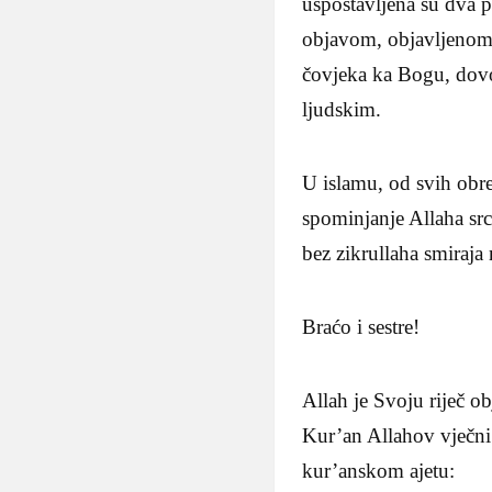
uspostavljena su dva p
objavom, objavljenom 
čovjeka ka Bogu, dovo
ljudskim.
U islamu, od svih obre
spominjanje Allaha src
bez zikrullaha smiraja
Braćo i sestre!
Allah je Svoju riječ o
Kur’an Allahov vječni
kur’anskom ajetu: