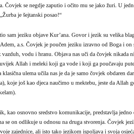
a. Čovjek se negdje zaputio i očito mu se jako žuri. U je
 „Žurba je šejtanski posao!“
io sam jeziku objave Kur’ana. Govor i jezik su velika bla
Adem, a.s. Čovjek je poučen jeziku izravno od Boga i on s
z vazduh, vodu i hranu. Objava nas uči da čovjek nikada n
 uvijek Allah i meleki koji ga vode i koji ga poučavaju put
ša klasična ulema učila nas je da je samo čovjek obdaren 
ata), koje još kao djeca naučimo u mektebu, jeste da Allah 
kelam).
ik, kao osnovno sredstvo komunikacije, predstavlja jedno 
ima se on odlikuje u odnosu na druga stvorenja. Čovjek je
je zajednice, ali isto tako jezikom ispoljava i svoja osjeća