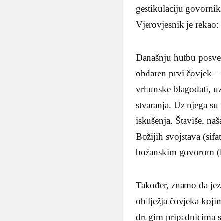
gestikulaciju govornik
Vjerovjesnik je rekao:
Današnju hutbu posvet
obdaren prvi čovjek – 
vrhunske blagodati, u
stvaranja. Uz njega su
iskušenja. Štaviše, na
Božijih svojstava (sif
božanskim govorom (
Također, znamo da jez
obilježja čovjeka koj
drugim pripadnicima svo