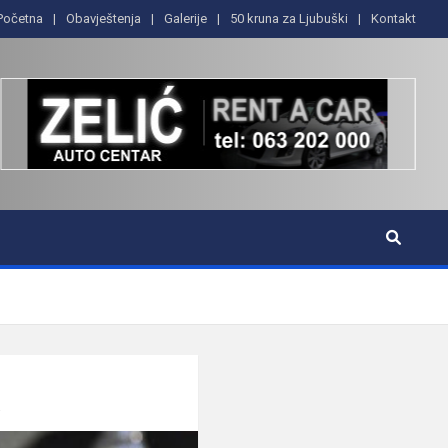
Početna
Obavještenja
Galerije
50 kruna za Ljubuški
Kontakt
a