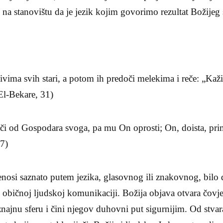
e na stanovištu da je jezik kojim govorimo rezultat Božijeg
vima svih stari, a potom ih predoči melekima i reče: „Kaž
(El-Bekare, 31)
eči od Gospodara svoga, pa mu On oprosti; On, doista, pri
37)
enosi saznato putem jezika, glasovnog ili znakovnog, bilo d
 o običnoj ljudskoj komunikaciji. Božija objava otvara čovj
najnu sferu i čini njegov duhovni put sigurnijim. Od stva