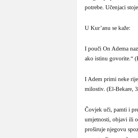
potrebe. Učenjaci stoj
U Kur’anu se kaže:
I pouči On Adema nazi
ako istinu govorite.“ 
I Adem primi neke rij
milostiv. (El-Bekare, 
Čovjek uči, pamti i pr
umjetnosti, objavi ili
proširuje njegovu spoz