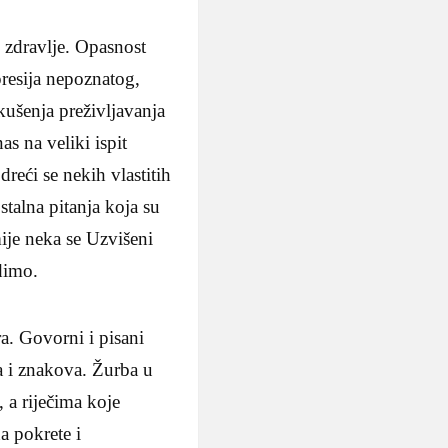
 zdravlje. Opasnost
presija nepoznatog,
kušenja preživljavanja
as na veliki ispit
dreći se nekih vlastitih
talna pitanja koja su
ije neka se Uzvišeni
dimo.
a. Govorni i pisani
a i znakova. Žurba u
 a riječima koje
a pokrete i