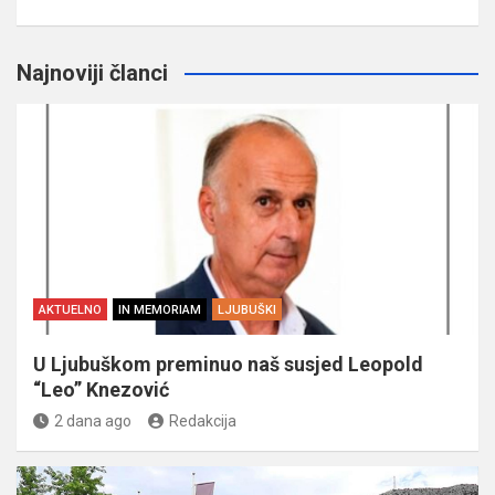
Najnoviji članci
AKTUELNO
IN MEMORIAM
LJUBUŠKI
U Ljubuškom preminuo naš susjed Leopold
“Leo” Knezović
2 dana ago
Redakcija