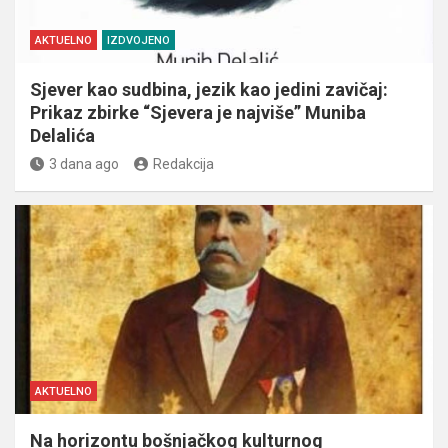
AKTUELNO
IZDVOJENO
Sjever kao sudbina, jezik kao jedini zavičaj:
Prikaz zbirke “Sjevera je najviše” Muniba
Delalića
3 dana ago
Redakcija
AKTUELNO
Na horizontu bošnjačkog kulturnog