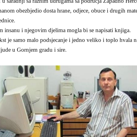
 u saradnji sa raznim udrugama sa podrucja Zapadno Her
nom obezbjedio dosta hrane, odjece, obuce i drugih materi
ednice.
nsanu i njegovim djelima mogla bi se napisati knjiga.
ekst je samo malo podsjecanje i jedno veliko i toplo hval
 ljude u Gornjem gradu i sire.