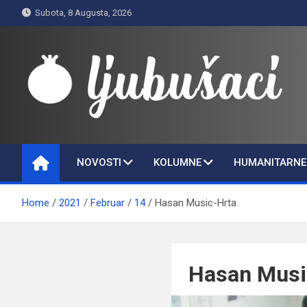
Skip
Subota, 8 Augusta, 2026
to
content
Ljubušaci
Svom voljenom gradu
NOVOSTI
KOLUMNE
HUMANITARNE 
Home
2021
Februar
14
Hasan Music-Hrta
Hasan Musi