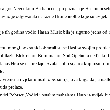
u sa gos.Nevenkom Barbaricem, prepoznala je Hasino neseb
itivno je odgovarala na razne Hrtine molbe koje su uvijek
je tih godina vodio Hasan Music bila je sigurno jedna od n
u mnogi povratnici obracali su se Hasi sa svojim probl
i obilazio Elektricno, Komunalno, Sud,Opcinu a nerijetko i
 danas Hrta se ne predaje. Svaki stub i sijalica koji nisu u f
de.
 vremena i vjetar unistili opet su njegova briga da ga nad
tuda prolaze.
avici,Pobrscu,Vodici i ostalim mahalama Haso je uvijek bi