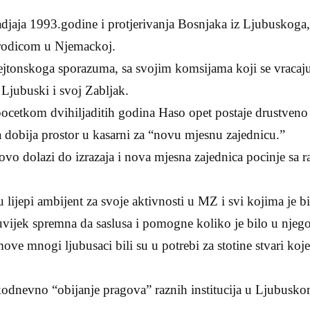
jaja 1993.godine i protjerivanja Bosnjaka iz Ljubuskoga, 
rodicom u Njemackoj.
jtonskoga sporazuma, sa svojim komsijama koji se vracaju 
j Ljubuski i svoj Zabljak.
ocetkom dvihiljaditih godina Haso opet postaje drustveno a
 dobija prostor u kasarni za “novu mjesnu zajednicu.”
vo dolazi do izrazaja i nova mjesna zajednica pocinje sa 
u lijepi ambijent za svoje aktivnosti u MZ i svi kojima je 
uvijek spremna da saslusa i pomogne koliko je bilo u njeg
move mnogi ljubusaci bili su u potrebi za stotine stvari koj
kodnevno “obijanje pragova” raznih institucija u Ljubuskom