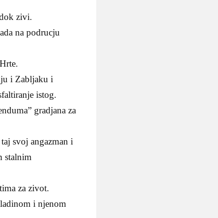
dok zivi.
kada na podrucju
Hrte.
u i Zabljaku i
altiranje istog.
renduma” gradjana za
 taj svoj angazman i
m stalnim
tima za zivot.
mladinom i njenom