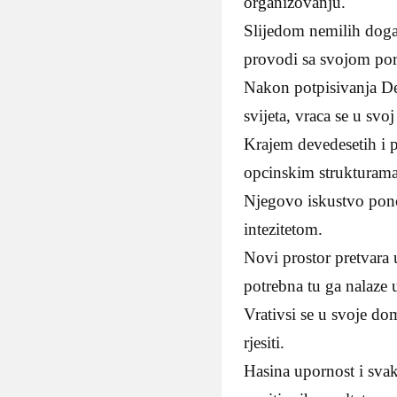
organizovanju.
Slijedom nemilih dogad
provodi sa svojom po
Nakon potpisivanja De
svijeta, vraca se u svo
Krajem devedesetih i p
opcinskim strukturama
Njegovo iskustvo pono
intezitetom.
Novi prostor pretvara 
potrebna tu ga nalaze 
Vrativsi se u svoje do
rjesiti.
Hasina upornost i sva