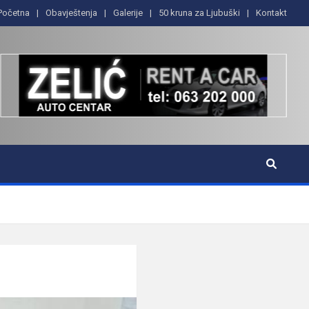
Početna
Obavještenja
Galerije
50 kruna za Ljubuški
Kontakt