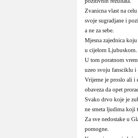
pozitivnih rezultata.
Zvanicna vlast na cel
svoje sugradjane i poz
a ne za sebe.
Mjesna zajednica koju 
u cijelom Ljubuskom.
U tom poratnom vremen
uzeo svoju fansciklu 
Vrijeme je proslo ali i
obaveza da opet prora
Svako drvo koje je zub
ne smeta ljudima koji 
Za sve nedostake u Gl
pomogne.