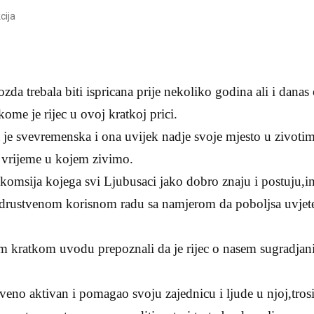
cija
zda trebala biti ispricana prije nekoliko godina ali i danas
me je rijec u ovoj kratkoj prici.
 je svevremenska i ona uvijek nadje svoje mjesto u zivotima
a vrijeme u kojem zivimo.
 komsija kojega svi Ljubusaci jako dobro znaju i postuju,ins
 drustvenom korisnom radu sa namjerom da poboljsa uvjete
m kratkom uvodu prepoznali da je rijec o nasem sugradja
veno aktivan i pomagao svoju zajednicu i ljude u njoj,trosi