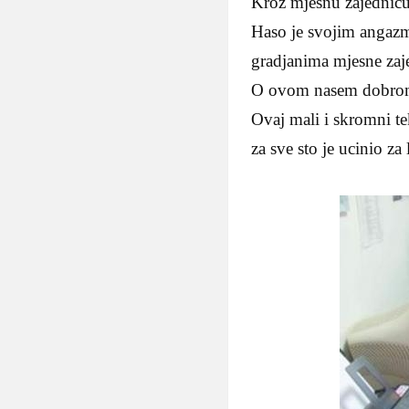
Kroz mjesnu zajednicu
Haso je svojim angazma
gradjanima mjesne zaj
O ovom nasem dobrom i
Ovaj mali i skromni t
za sve sto je ucinio za