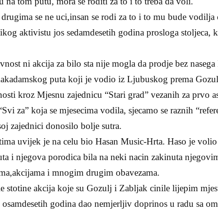
na tom putu, mora se roditi za to i to treba da voli.
rugima se ne uci,insan se rodi za to i to mu bude vodilja 
kog aktivistu jos sedamdesetih godina prosloga stoljeca, 
vnost ni akcija za bilo sta nije mogla da prodje bez nasega 
 makadamskog puta koji je vodio iz Ljubuskog prema Gozulj
sti kroz Mjesnu zajednicu “Stari grad” vezanih za prvo asf
Svi za” koja se mjesecima vodila, sjecamo se raznih “refe
oj zajednici donosilo bolje sutra.
ima uvijek je na celu bio Hasan Music-Hrta. Haso je volio
uta i njegova porodica bila na neki nacin zakinuta njegovi
ima,akcijama i mnogim drugim obavezama.
 stotine akcija koje su Gozulj i Zabljak cinile lijepim mjes
i osamdesetih godina dao nemjerljiv doprinos u radu sa o