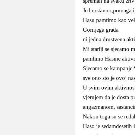
spreman na svaku zrtvu 
Jednostavno,pomagati d
Hasu pamtimo kao veli
Gornjega grada
ni jedna drustvena akti
Mi stariji se sjecamo
pamtimo Hasine aktivno
Sjecamo se kampanje “
sve ono sto je ovoj nas
U svim ovim aktivnost
vjerujem da je dosta p
angazmanom, sastanc
Nakon toga su se redale
Haso je sedamdesetih 