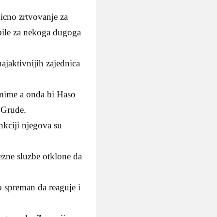
icno zrtvovanje za
 bile za nekoga dugoga
ajaktivnijih zajednica
emime a onda bi Haso
 Grude.
unkciji njegova su
lezne sluzbe otklone da
o spreman da reaguje i