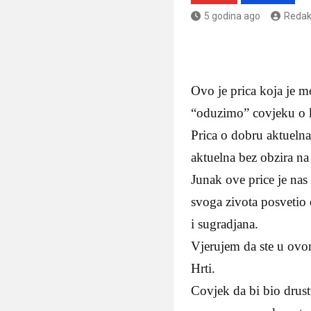
5 godina ago
Redak
Ovo je prica koja je mo
“oduzimo” covjeku o ko
Prica o dobru aktuelna
aktuelna bez obzira n
Junak ove price je nas
svoga zivota posvetio
i sugradjana.
Vjerujem da ste u ovo
Hrti.
Covjek da bi bio drust