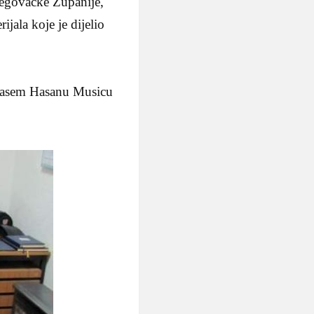
cegovacke Zupanije,
jala koje je dijelio
a nasem Hasanu Musicu