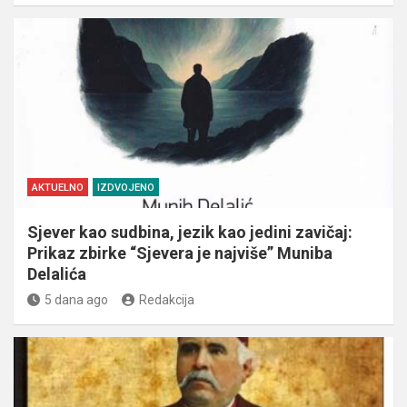
AKTUELNO
IZDVOJENO
Sjever kao sudbina, jezik kao jedini zavičaj:
Prikaz zbirke “Sjevera je najviše” Muniba
Delalića
5 dana ago
Redakcija