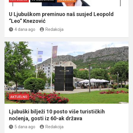
U Ljubuškom preminuo naš susjed Leopold
“Leo” Knezović
4 dana ago
Redakcija
AKTUELNO
Ljubuški bilježi 10 posto više turističkih
noćenja, gosti iz 60-ak država
5 dana ago
Redakcija