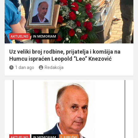
AKTUELNO
IN MEMORIAM
Uz veliki broj rodbine, prijatelja i komšija na
Humcu ispraćen Leopold “Leo” Knezović
1 dan ago
Redakcija
AKTUELNO
IN MEMORIAM
LJUBUŠKI