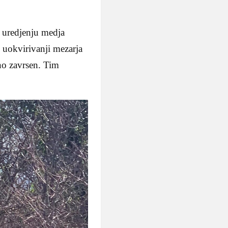
 uredjenju medja
 uokvirivanji mezarja
no zavrsen. Tim