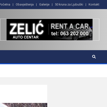
Početna
Obavještenja
Galerije
50 kruna za Ljubuški
Kontakt