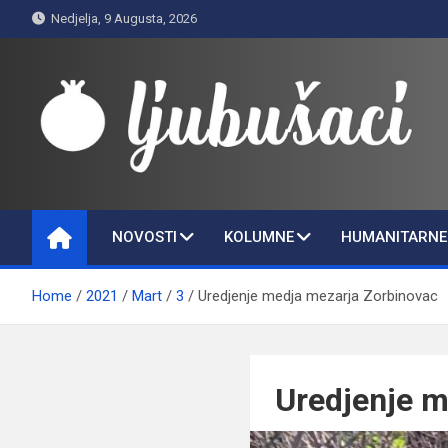
Skip
Nedjelja, 9 Augusta, 2026
to
content
Ljubušaci
Svom voljenom gradu
NOVOSTI
KOLUMNE
HUMANITARNE 
Home
2021
Mart
3
Uredjenje medja mezarja Zorbinovac
Uredjenje m