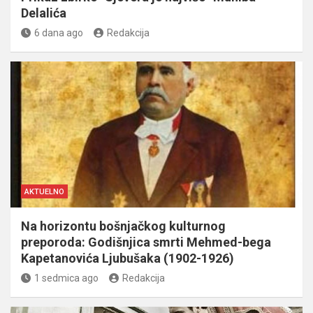
Delalića
6 dana ago
Redakcija
AKTUELNO
Na horizontu bošnjačkog kulturnog
preporoda: Godišnjica smrti Mehmed-bega
Kapetanovića Ljubušaka (1902-1926)
1 sedmica ago
Redakcija