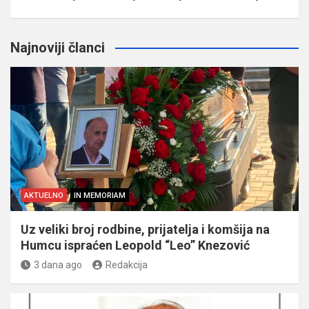
Najnoviji članci
AKTUELNO
IN MEMORIAM
Uz veliki broj rodbine, prijatelja i komšija na
Humcu ispraćen Leopold “Leo” Knezović
3 dana ago
Redakcija