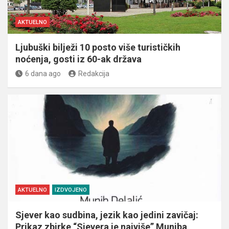
AKTUELNO
Ljubuški bilježi 10 posto više turističkih
noćenja, gosti iz 60-ak država
6 dana ago
Redakcija
AKTUELNO
IZDVOJENO
Sjever kao sudbina, jezik kao jedini zavičaj:
Prikaz zbirke “Sjevera je najviše” Muniba