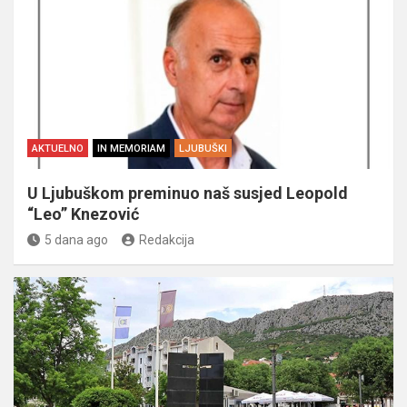
AKTUELNO
IN MEMORIAM
LJUBUŠKI
U Ljubuškom preminuo naš susjed Leopold
“Leo” Knezović
5 dana ago
Redakcija