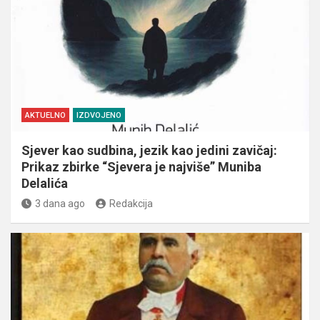
AKTUELNO
IZDVOJENO
Sjever kao sudbina, jezik kao jedini zavičaj:
Prikaz zbirke “Sjevera je najviše” Muniba
Delalića
3 dana ago
Redakcija