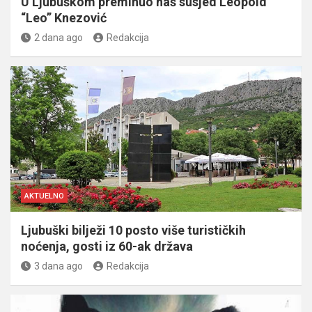
U Ljubuškom preminuo naš susjed Leopold
“Leo” Knezović
2 dana ago
Redakcija
AKTUELNO
Ljubuški bilježi 10 posto više turističkih
noćenja, gosti iz 60-ak država
3 dana ago
Redakcija