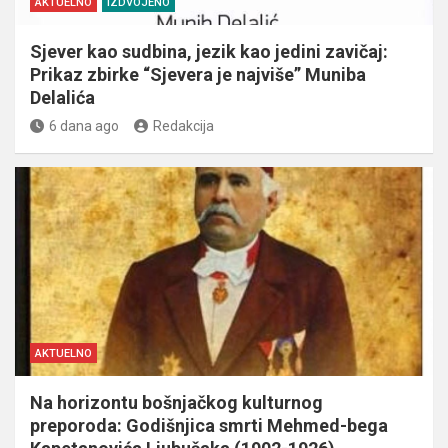
AKTUELNO
IZDVOJENO
Sjever kao sudbina, jezik kao jedini zavičaj:
Prikaz zbirke “Sjevera je najviše” Muniba
Delalića
6 dana ago
Redakcija
AKTUELNO
Na horizontu bošnjačkog kulturnog
preporoda: Godišnjica smrti Mehmed-bega