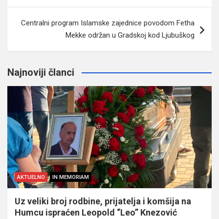
Centralni program Islamske zajednice povodom Fetha
Mekke održan u Gradskoj kod Ljubuškog
Najnoviji članci
AKTUELNO
IN MEMORIAM
Uz veliki broj rodbine, prijatelja i komšija na
Humcu ispraćen Leopold “Leo” Knezović