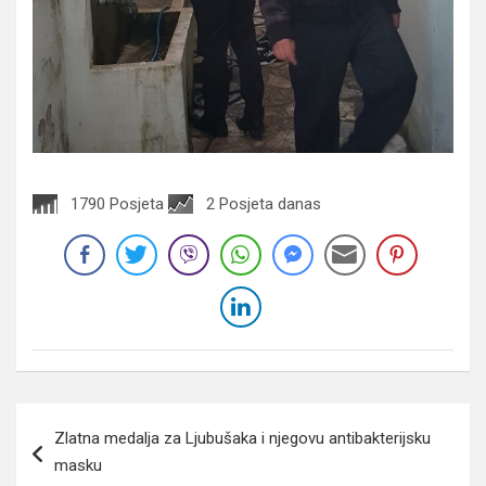
1790 Posjeta
2 Posjeta danas
Navigacija
Zlatna medalja za Ljubušaka i njegovu antibakterijsku
članaka
masku