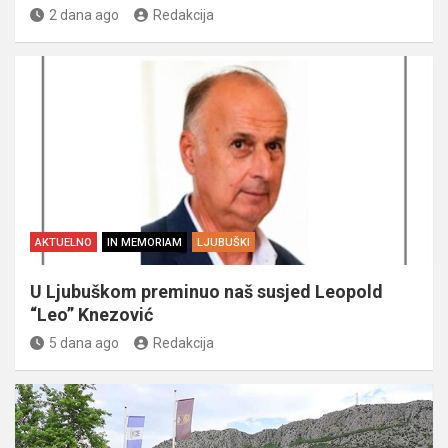
2 dana ago
Redakcija
AKTUELNO
IN MEMORIAM
LJUBUŠKI
U Ljubuškom preminuo naš susjed Leopold
“Leo” Knezović
5 dana ago
Redakcija