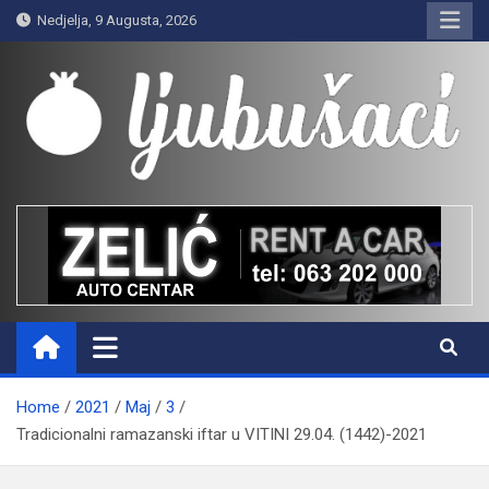
Skip
Nedjelja, 9 Augusta, 2026
to
content
Ljubušaci
Svom voljenom gradu
Home
2021
Maj
3
Tradicionalni ramazanski iftar u VITINI 29.04. (1442)-2021