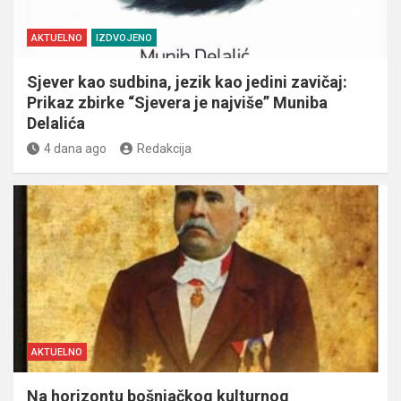
AKTUELNO
IZDVOJENO
Sjever kao sudbina, jezik kao jedini zavičaj:
Prikaz zbirke “Sjevera je najviše” Muniba
Delalića
4 dana ago
Redakcija
AKTUELNO
Na horizontu bošnjačkog kulturnog