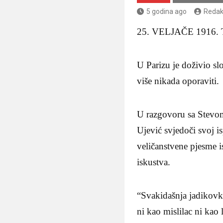
5 godina ago
Redak
25. VELJAČE 1916
U Parizu je doživio slo
više nikada oporaviti.
U razgovoru sa Stevom
Ujević svjedoči svoj i
veličanstvene pjesme 
iskustva.
“Svakidašnja jadikovka
ni kao mislilac ni kao l