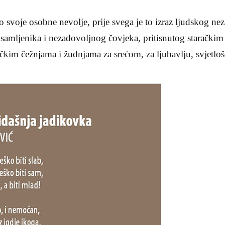
o svoje osobne nevolje, prije svega je to izraz ljudskog ne
samljenika i nezadovoljnog čovjeka, pritisnutog staračkim
kim čežnjama i žudnjama za srećom, za ljubavlju, svjetloš