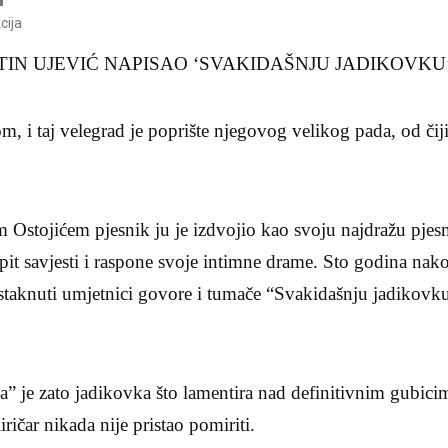
cija
. TIN UJEVIĆ NAPISAO ‘SVAKIDAŠNJU JADIKOVKU
m, i taj velegrad je poprište njegovog velikog pada, od čij
 Ostojićem pjesnik ju je izdvojio kao svoju najdražu pjes
spit savjesti i raspone svoje intimne drame. Sto godina nak
istaknuti umjetnici govore i tumače “Svakidašnju jadikovk
” je zato jadikovka što lamentira nad definitivnim gubici
iričar nikada nije pristao pomiriti.