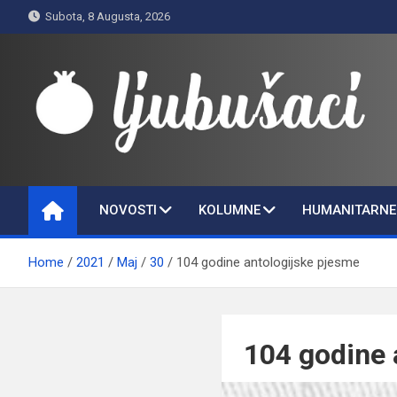
Skip
Subota, 8 Augusta, 2026
to
content
Ljubušaci
Svom voljenom gradu
NOVOSTI
KOLUMNE
HUMANITARNE 
Home
2021
Maj
30
104 godine antologijske pjesme
104 godine 