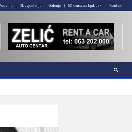
Početna
Obavještenja
Galerije
50 kruna za Ljubuški
Kontakt