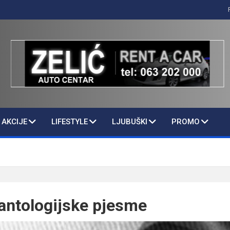
AKCIJE
LIFESTYLE
LJUBUŠKI
PROMO
antologijske pjesme