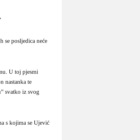
’
ih se posljedica neće
mu. U toj pjesmi
on nastanka te
u” svatko iz svog
ma s kojima se Ujević