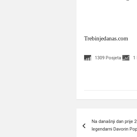
Trebinjedanas.com
1309 Posjeta
1
Navigacija
Na današnji dan prije 
članaka
legendarni Davorin Po