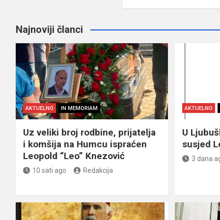
Najnoviji članci
AKTUELNO
IN MEMORIAM
AKTUELNO
Uz veliki broj rodbine, prijatelja
U Ljubu
i komšija na Humcu ispraćen
susjed L
Leopold “Leo” Knezović
3 dana a
10 sati ago
Redakcija