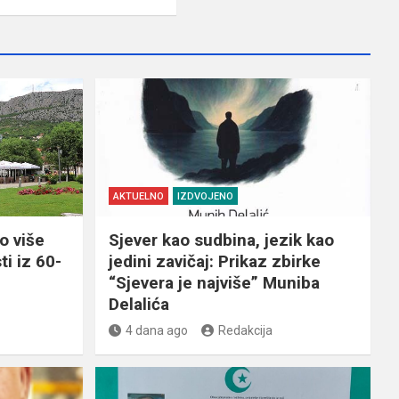
AKTUELNO
IZDVOJENO
o više
Sjever kao sudbina, jezik kao
ti iz 60-
jedini zavičaj: Prikaz zbirke
“Sjevera je najviše” Muniba
Delalića
4 dana ago
Redakcija