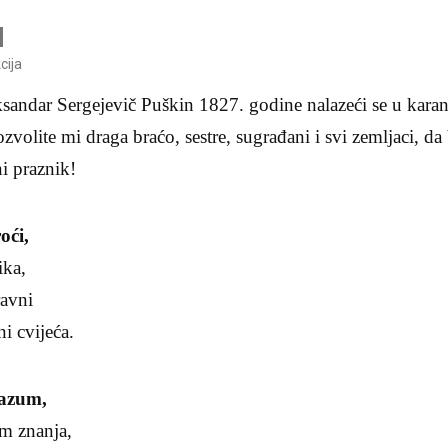
cija
ksandar Sergejevič Puškin 1827. godine nalazeći se u kara
zvolite mi draga braćo, sestre, sugrađani i svi zemljaci, d
ni praznik!
roći,
ika,
ravni
ni cvijeća.
azum,
om znanja,