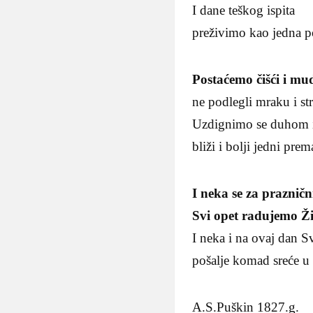
I dane teškog ispita
preživimo kao jedna p
Postaćemo čišći i mud
ne podlegli mraku i st
Uzdignimo se duhom 
bliži i bolji jedni pre
I neka se za praznič
Svi opet radujemo Ž
I neka i na ovaj dan S
pošalje komad sreće u
A.S.Puškin 1827.g.