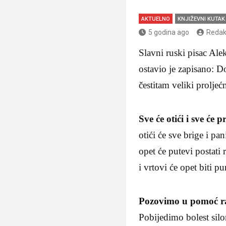
AKTUELNO
KNJIŽEVNI KUTAK
5 godina ago
Redak
Slavni ruski pisac Ale
ostavio je zapisano: Do
čestitam veliki proljeć
Sve će otići i sve će p
otići će sve brige i pan
opet će putevi postati 
i vrtovi će opet biti pu
Pozovimo u pomoć r
Pobijedimo bolest sil