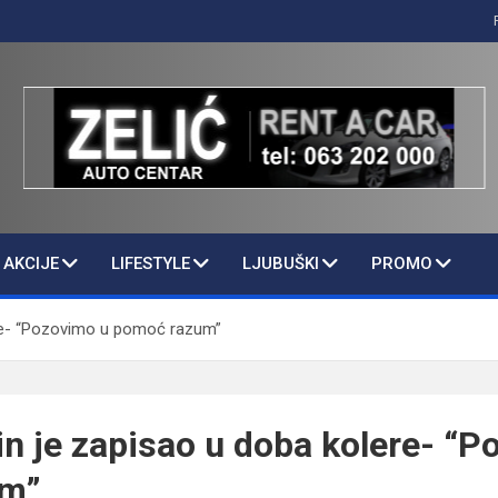
AKCIJE
LIFESTYLE
LJUBUŠKI
PROMO
ere- “Pozovimo u pomoć razum”
in je zapisao u doba kolere- “
um”