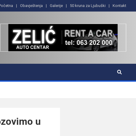
Početna
Obavještenja
Galerije
50 kruna za Ljubuški
Kontakt
Pozovimo u