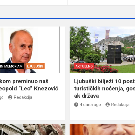
IN MEMORIAM
LJUBUŠKI
AKTUELNO
škom preminuo naš
Ljubuški bilježi 10 post
eopold “Leo” Knezović
turističkih noćenja, gos
ak država
go
Redakcija
4 dana ago
Redakcija