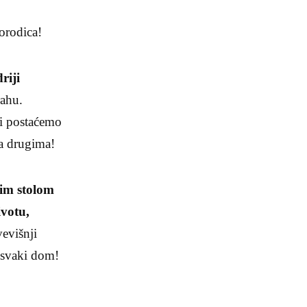
orodica!
riji
rahu.
i postaćemo
ma drugima!
nim stolom
ivotu,
vevišnji
 svaki dom!