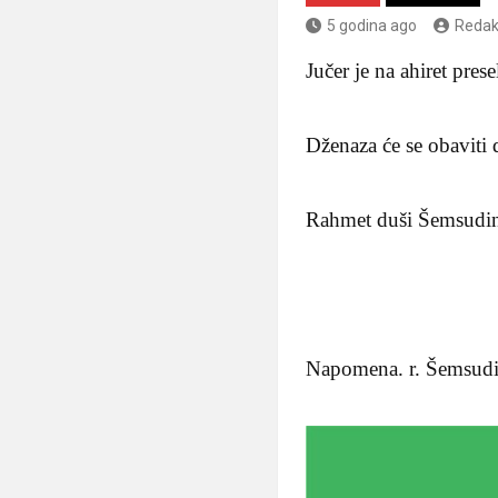
5 godina ago
Redak
Jučer je na ahiret pres
Dženaza će se obaviti
Rahmet duši Šemsudin
Napomena. r. Šemsudin