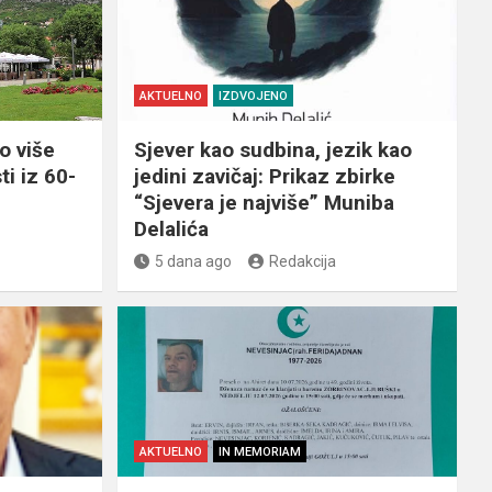
AKTUELNO
IZDVOJENO
o više
Sjever kao sudbina, jezik kao
ti iz 60-
jedini zavičaj: Prikaz zbirke
“Sjevera je najviše” Muniba
Delalića
5 dana ago
Redakcija
AKTUELNO
IN MEMORIAM