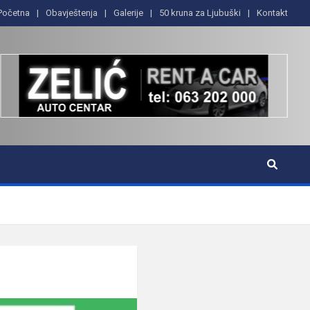
Početna
Obavještenja
Galerije
50 kruna za Ljubuški
Kontakt