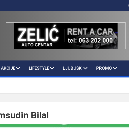
AKCIJE
LIFESTYLE
LJUBUŠKI
PROMO
msudin Bilal