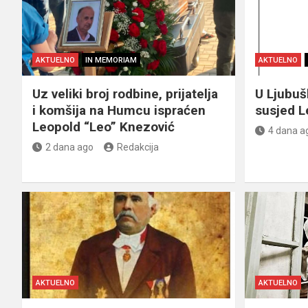
AKTUELNO
IN MEMORIAM
AKTUELNO
Uz veliki broj rodbine, prijatelja
U Ljubu
i komšija na Humcu ispraćen
susjed L
Leopold “Leo” Knezović
4 dana a
2 dana ago
Redakcija
AKTUELNO
AKTUELNO