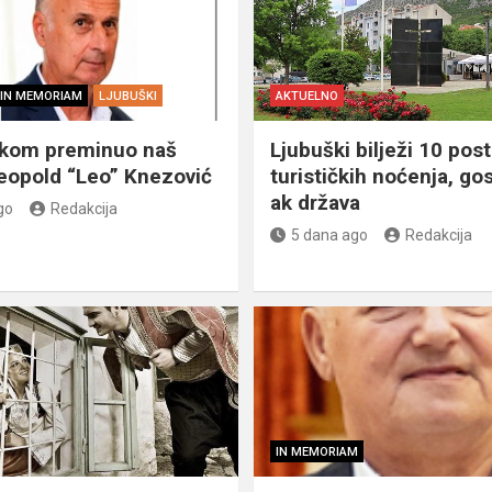
IN MEMORIAM
LJUBUŠKI
AKTUELNO
škom preminuo naš
Ljubuški bilježi 10 post
eopold “Leo” Knezović
turističkih noćenja, gos
ak država
go
Redakcija
5 dana ago
Redakcija
IN MEMORIAM