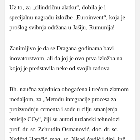
Uz to, za „cilindričnu alatku“, dobila je i
specijalnu nagradu izložbe „Euroinvent“, koja je
prošlog svibnja održana u Jašiju, Rumunija!
Zanimljivo je da se Dragana godinama bavi
inovatorstvom, ali da joj je ovo prva izložba na
kojoj je predstavila neke od svojih radova.
Bh. naučna zajednica obogaćena i trećom zlatnom
medaljom, za „Metodu integracije procesa za
proizvodnju cementa i sode u cilju smanjenja
emisije CO
“, čiji su autori tuzlanski tehnolozi
2
prof. dr. sc. Zehrudin Osmanović, doc. dr. sc.
Nedžad Haračić, mag. sc. Nisad Avdić i dipl. inž.