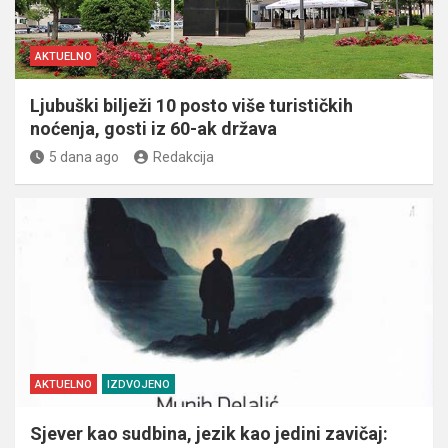
AKTUELNO
Ljubuški bilježi 10 posto više turističkih
noćenja, gosti iz 60-ak država
5 dana ago
Redakcija
AKTUELNO
IZDVOJENO
Sjever kao sudbina, jezik kao jedini zavičaj: