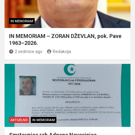
IN MEMORIAM
IN MEMORIAM – ZORAN DŽEVLAN, pok. Pave
1963–2026.
2 sedmice ago
Redakcija
AKTUELNO
IN MEMORIAM
Smrtovnica rah.Adnana Nevesinjca