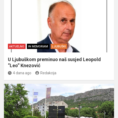
AKTUELNO
IN MEMORIAM
LJUBUŠKI
U Ljubuškom preminuo naš susjed Leopold
“Leo” Knezović
4 dana ago
Redakcija