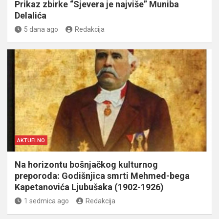
Prikaz zbirke “Sjevera je najviše” Muniba
Delalića
5 dana ago
Redakcija
AKTUELNO
Na horizontu bošnjačkog kulturnog
preporoda: Godišnjica smrti Mehmed-bega
Kapetanovića Ljubušaka (1902-1926)
1 sedmica ago
Redakcija