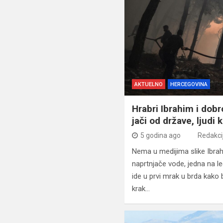
AKTUELNO
HERCEGOVINA
Hrabri Ibrahim i dobr
jači od države, ljudi
5 godina ago
Redakci
Nema u medijima slike Ibrah
naprtnjače vode, jedna na l
ide u prvi mrak u brda kako
krak…