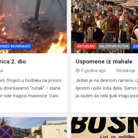
HMED MUMINAGIĆ
AKTUELNO
KNJIŽEVNI KUTAK
ZA
ica 2. dio
Uspomene iz mahale
ja
5 godina ago
Redakcija
rom Stojeći u hodniku na prvom
Jedan je na desnom ramenu i pi
u dovršavamo ”ručak” – slana
lijevom i piše loša djela. Samo 
 se vide tragovi masnoće. Vani
ja slutim da neki ljudi imaju p