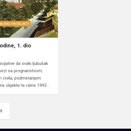
UBUŠKE PROŠLOSTI
odine, 1. dio
cijative da svaki ljubušak
u vezi sa prognanstvom,
m civila, podmetanjem
ne objekte te ratne 1993…
xt