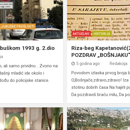
 LJUBUŠKE PROŠLOSTI
AKTUELNO
HISTORIJA
ubuškom 1993 g. 2.dio
Riza-beg Kapetanović(2
POZDRAV „BOŠNJAKU
ja
5 godina ago
Redakcija
, ali samo prividno… Zvono na
Povodom izlaska prvog broja l
ašnji mladić ide okolo i
O,Bošnjače,zdravo,zdravo! Iza
ođu do policijske stanice.
stotinu dobrih časa Na hajirli put
Da pozdraviš braću milu, Da p