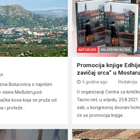
AKTUELNO
KNJIŽEVNI KUTAK
Promocija knjige Edhij
zavičaj srca“ u Mostar
ja
5 godina ago
Redakcija
iva Buturovica s najvišim
U organizaciji Centra za kritičko
 visine.Međutim,pod
Tacno.net, u srijedu, 25.8.202
gačka kosa koja se pruža od
sati, u kongresnoj dvorani hote
na i proteže…
će se promocija knjige…