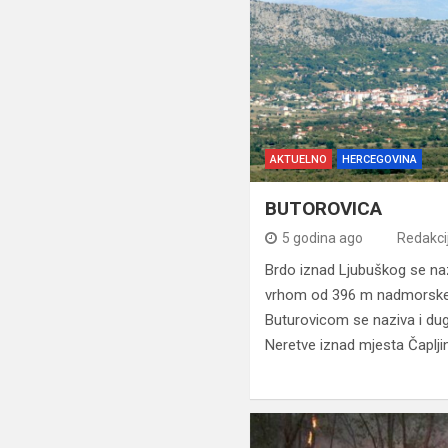
AKTUELNO
HERCEGOVINA
BUTOROVICA
5 godina ago
Redakci
Brdo iznad Ljubuškog se naz
vrhom od 396 m nadmorske
Buturovicom se naziva i du
Neretve iznad mjesta Čaplji