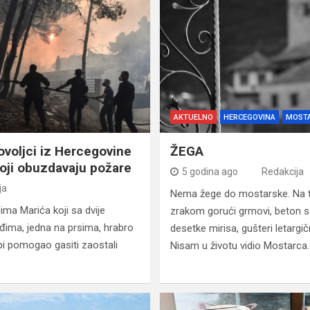
AKTUELNO
HERCEGOVINA
MOST
ovoljci iz Hercegovine
ŽEGA
 koji obuzdavaju požare
5 godina ago
Redakcija
ja
Nema žege do mostarske. Na toj 
ima Marića koji sa dvije
zrakom gorući grmovi, beton se
eđima, jedna na prsima, hrabro
desetke mirisa, gušteri letargi
 bi pomogao gasiti zaostali
Nisam u životu vidio Mostarca