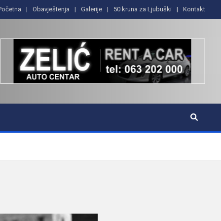
Početna
Obavještenja
Galerije
50 kruna za Ljubuški
Kontakt