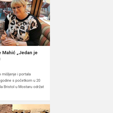
e Mahić „Jedan je
u
 mišljenje i portala
1. godine s početkom u 20
la Bristol u Mostaru održat