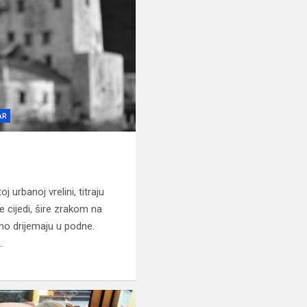
AR
urbanoj vrelini, titraju
 cijedi, šire zrakom na
čno drijemaju u podne.
…