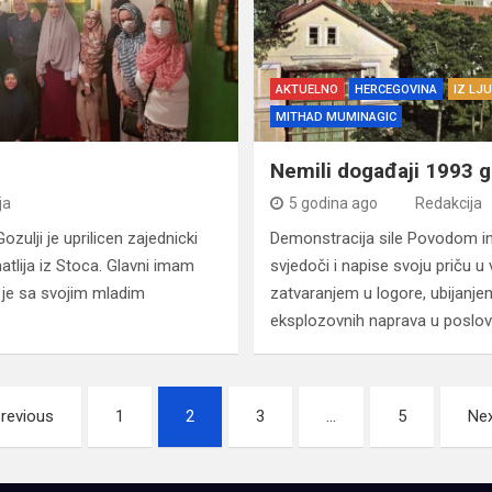
AKTUELNO
HERCEGOVINA
IZ LJ
MITHAD MUMINAGIC
Nemili događaji 1993 g
ja
5 godina ago
Redakcija
ulji je uprilicen zajednicki
Demonstracija sile Povodom ini
matlija iz Stoca. Glavni imam
svjedoči i napise svoju priču 
je sa svojim mladim
zatvaranjem u logore, ubijanje
eksplozovnih naprava u poslov
revious
1
2
3
…
5
Ne