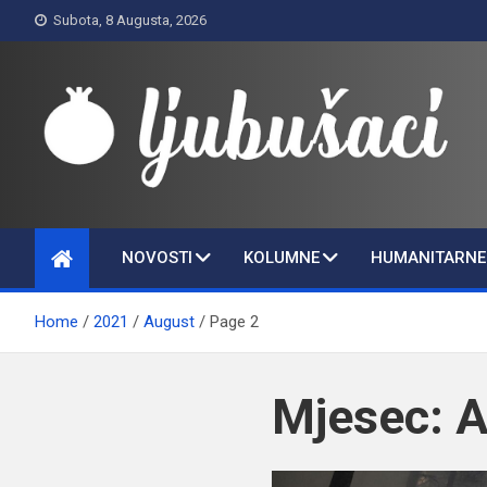
Skip
Subota, 8 Augusta, 2026
to
content
Ljubušaci
Svom voljenom gradu
NOVOSTI
KOLUMNE
HUMANITARNE 
Home
2021
August
Page 2
Mjesec:
A