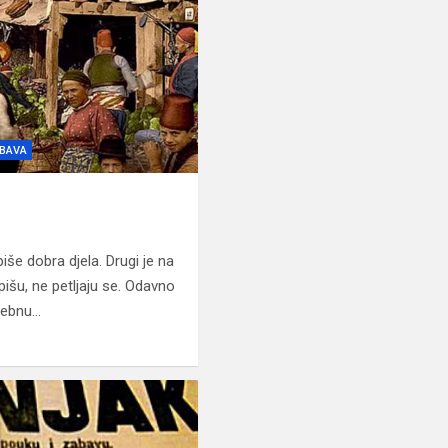
BAVA
še dobra djela. Drugi je na
pišu, ne petljaju se. Odavno
osebnu…