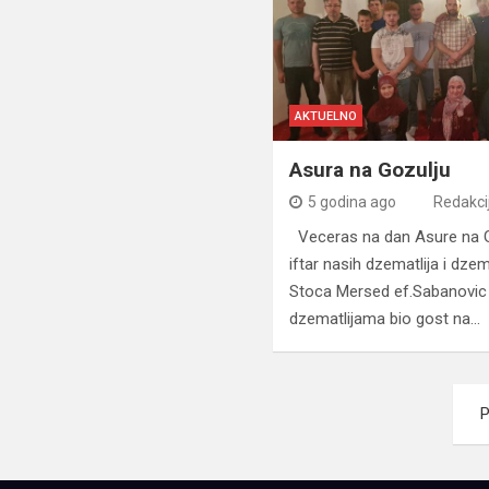
AKTUELNO
Asura na Gozulju
5 godina ago
Redakci
Veceras na dan Asure na Goz
iftar nasih dzematlija i dze
Stoca Mersed ef.Sabanovic 
dzematlijama bio gost na…
Navigacija
P
člancima