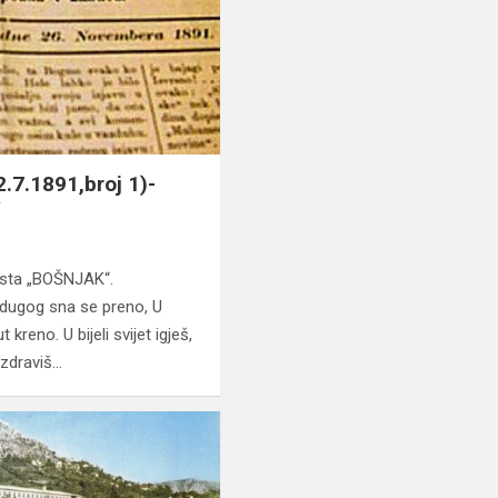
.7.1891,broj 1)-
“
ista „BOŠNJAK“.
 dugog sna se preno, U
 kreno. U bijeli svijet igješ,
ozdraviš…