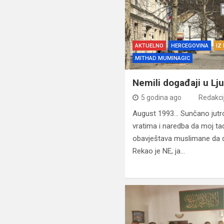
AKTUELNO
HERCEGOVINA
IZ
MITHAD MUMINAGIC
Nemili događaji u Lj
5 godina ago
Redakci
August 1993… Sunčano jutro
vratima i naredba da moj tad
obavještava muslimane da d
Rekao je NE, ja…