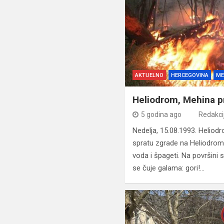
AKTUELNO
HERCEGOVINA
ME
Heliodrom, Mehina pr
5 godina ago
Redakci
Nedelja, 15.08.1993. Heliod
spratu zgrade na Heliodrom
voda i špageti. Na površini
se čuje galama: gori!…