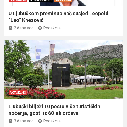
U Ljubuškom preminuo naš susjed Leopold
“Leo” Knezović
2 dana ago
Redakcija
AKTUELNO
Ljubuški bilježi 10 posto više turističkih
noćenja, gosti iz 60-ak država
3 dana ago
Redakcija