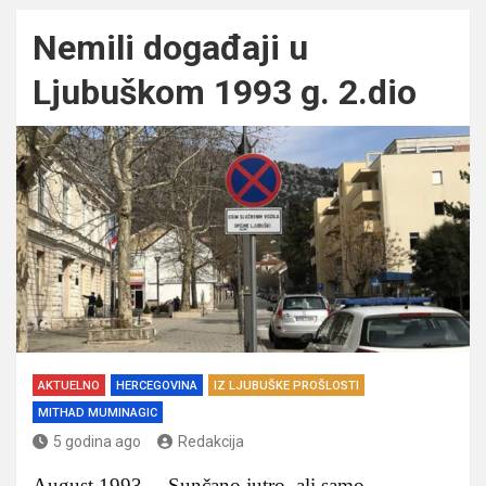
Nemili događaji u
Ljubuškom 1993 g. 2.dio
AKTUELNO
HERCEGOVINA
IZ LJUBUŠKE PROŠLOSTI
MITHAD MUMINAGIC
5 godina ago
Redakcija
August 1993… Sunčano jutro, ali samo