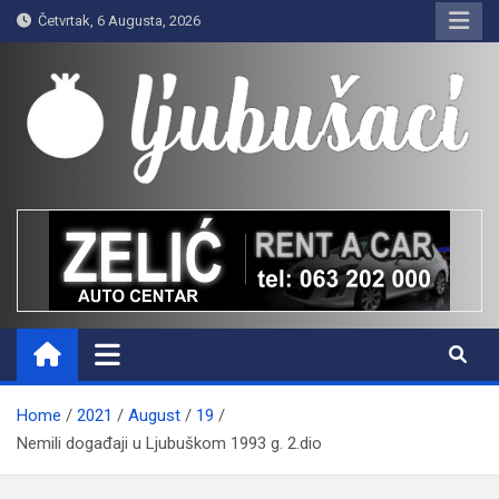
Skip
Četvrtak, 6 Augusta, 2026
to
content
Ljubušaci
Svom voljenom gradu
Home
2021
August
19
Nemili događaji u Ljubuškom 1993 g. 2.dio