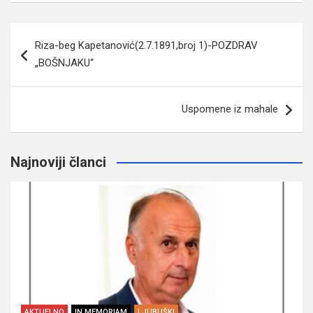
Navigacija
Riza-beg Kapetanović(2.7.1891,broj 1)-POZDRAV
članaka
„BOŠNJAKU“
Uspomene iz mahale
Najnoviji članci
AKTUELNO
IN MEMORIAM
LJUBUŠKI