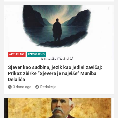
AKTUELNO
IZDVOJENO
Sjever kao sudbina, jezik kao jedini zavičaj:
Prikaz zbirke “Sjevera je najviše” Muniba
Delalića
3 dana ago
Redakcija