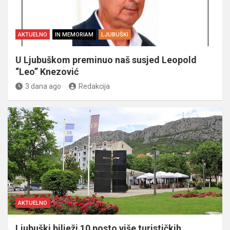
AKTUELNO
IN MEMORIAM
LJUBUŠKI
U Ljubuškom preminuo naš susjed Leopold
“Leo” Knezović
3 dana ago
Redakcija
AKTUELNO
Ljubuški bilježi 10 posto više turističkih