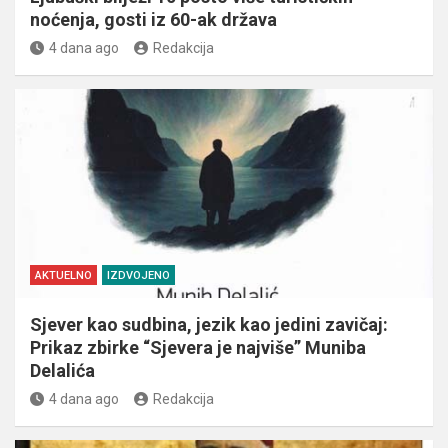
noćenja, gosti iz 60-ak država
4 dana ago
Redakcija
AKTUELNO
IZDVOJENO
Sjever kao sudbina, jezik kao jedini zavičaj:
Prikaz zbirke “Sjevera je najviše” Muniba
Delalića
4 dana ago
Redakcija