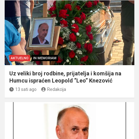
AKTUELNO
IN MEMORIAM
Uz veliki broj rodbine, prijatelja i komšija na
Humcu ispraćen Leopold “Leo” Knezović
13 sati ago
Redakcija