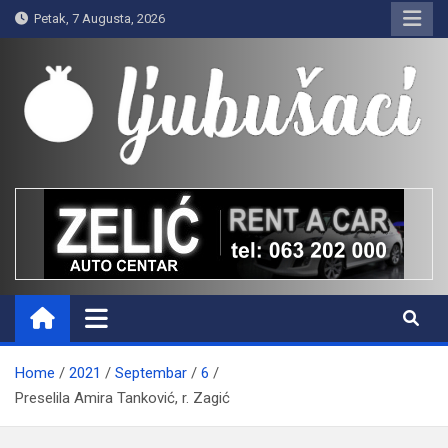
Skip
Petak, 7 Augusta, 2026
to
content
Ljubušaci
Svom voljenom gradu
Home
2021
Septembar
6
Preselila Amira Tanković, r. Zagić