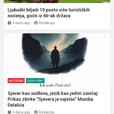
Ljubuški bilježi 10 posto više turističkih
noćenja, gosti iz 60-ak država
4 dana ago
Redakcija
AKTUELNO
IZDVOJENO
Sjever kao sudbina, jezik kao jedini zavičaj:
Prikaz zbirke “Sjevera je najviše” Muniba
Delalića
4 dana ago
Redakcija