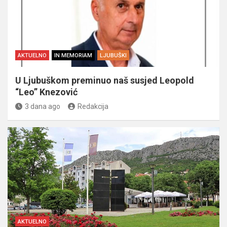
AKTUELNO
IN MEMORIAM
LJUBUŠKI
U Ljubuškom preminuo naš susjed Leopold
“Leo” Knezović
3 dana ago
Redakcija
AKTUELNO