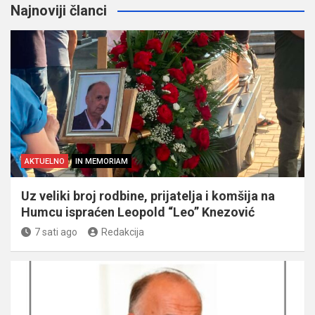
Najnoviji članci
AKTUELNO
IN MEMORIAM
Uz veliki broj rodbine, prijatelja i komšija na
Humcu ispraćen Leopold “Leo” Knezović
7 sati ago
Redakcija