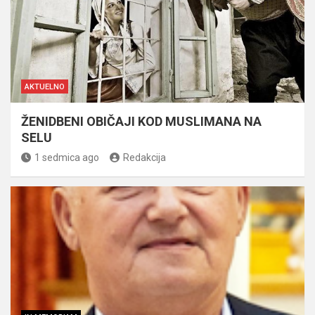
AKTUELNO
ŽENIDBENI OBIČAJI KOD MUSLIMANA NA
SELU
1 sedmica ago
Redakcija