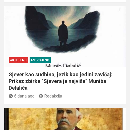
AKTUELNO
IZDVOJENO
Sjever kao sudbina, jezik kao jedini zavičaj:
Prikaz zbirke “Sjevera je najviše” Muniba
Delalića
6 dana ago
Redakcija