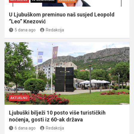
U Ljubuškom preminuo naš susjed Leopold
“Leo” Knezović
5 dana ago
Redakcija
AKTUELNO
Ljubuški bilježi 10 posto više turističkih
noćenja, gosti iz 60-ak država
6 dana ago
Redakcija