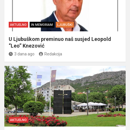
AKTUELNO
IN MEMORIAM
LJUBUŠKI
U Ljubuškom preminuo naš susjed Leopold
“Leo” Knezović
3 dana ago
Redakcija
AKTUELNO