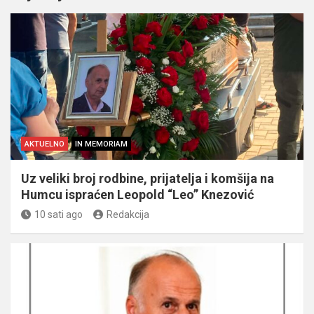
AKTUELNO
IN MEMORIAM
Uz veliki broj rodbine, prijatelja i komšija na
Humcu ispraćen Leopold “Leo” Knezović
10 sati ago
Redakcija