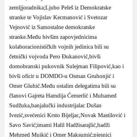
zemljjoradnika;Ljubo Peleš iz Demokratske
stranke te Vojislav Kecmanović i Svetozar
Vejnović iz Samostalne demokratske
stranke.Među bivšim zapovjednicima
kolaboracionističkih vojnih jedinica bili su
četnički vojvoda Pero Đukanović,bivši
domobranski pukovnik Sulejman Filipović,kao i
bivši oficir u DOMDO-u Osman Gruhonjić i
Omer Gluhić.Među ostalim delegatima bili su
članovi Gajreta Hamdija Ćemerlić i Muhamed
Sudžuka,banjalučki industrijalac Dušan
Ivezić,svećenici Krsto Bijeljac,Novak Mastilović i
Savo Savić;imami Halil Hadžisarajlić,hadži
Mehmed Mujkić i Omer Maksumić;pjesnici