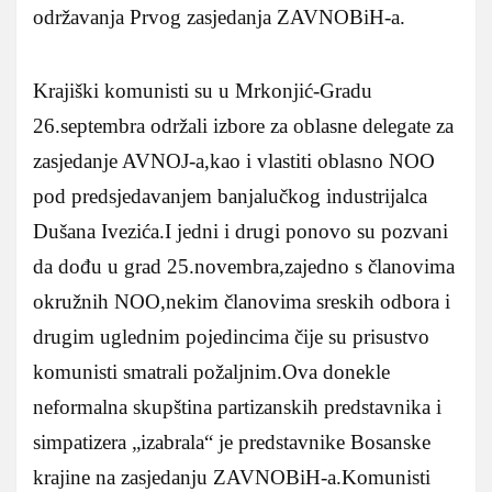
održavanja Prvog zasjedanja ZAVNOBiH-a.
Krajiški komunisti su u Mrkonjić-Gradu
26.septembra održali izbore za oblasne delegate za
zasjedanje AVNOJ-a,kao i vlastiti oblasno NOO
pod predsjedavanjem banjalučkog industrijalca
Dušana Ivezića.I jedni i drugi ponovo su pozvani
da dođu u grad 25.novembra,zajedno s članovima
okružnih NOO,nekim članovima sreskih odbora i
drugim uglednim pojedincima čije su prisustvo
komunisti smatrali požaljnim.Ova donekle
neformalna skupština partizanskih predstavnika i
simpatizera „izabrala“ je predstavnike Bosanske
krajine na zasjedanju ZAVNOBiH-a.Komunisti