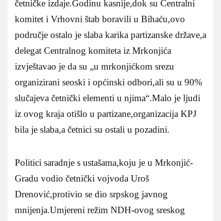
četničke izdaje.Godinu kasnije,dok su Centralni
komitet i Vrhovni štab boravili u Bihaću,ovo
područje ostalo je slaba karika partizanske države,a
delegat Centralnog komiteta iz Mrkonjića
izvještavao je da su „u mrkonjićkom srezu
organizirani seoski i općinski odbori,ali su u 90%
slučajeva četnički elementi u njima“.Malo je ljudi
iz ovog kraja otišlo u partizane,organizacija KPJ
bila je slaba,a četnici su ostali u pozadini.
Politici saradnje s ustašama,koju je u Mrkonjić-
Gradu vodio četnički vojvoda Uroš
Drenović,protivio se dio srpskog javnog
mnijenja.Umjereni režim NDH-ovog sreskog