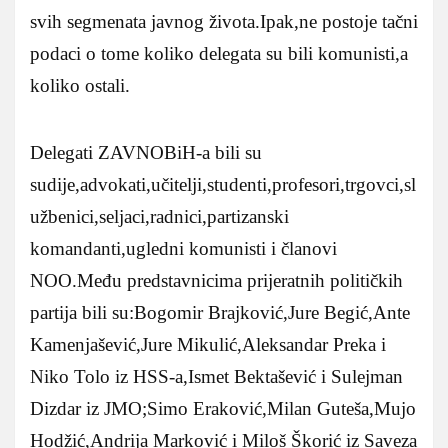
svih segmenata javnog života.Ipak,ne postoje tačni
podaci o tome koliko delegata su bili komunisti,a
koliko ostali.
Delegati ZAVNOBiH-a bili su
sudije,advokati,učitelji,studenti,profesori,trgovci,sl
užbenici,seljaci,radnici,partizanski
komandanti,ugledni komunisti i članovi
NOO.Među predstavnicima prijeratnih političkih
partija bili su:Bogomir Brajković,Jure Begić,Ante
Kamenjašević,Jure Mikulić,Aleksandar Preka i
Niko Tolo iz HSS-a,Ismet Bektašević i Sulejman
Dizdar iz JMO;Simo Eraković,Milan Guteša,Mujo
Hodžić,Andrija Marković i Miloš Škorić iz Saveza