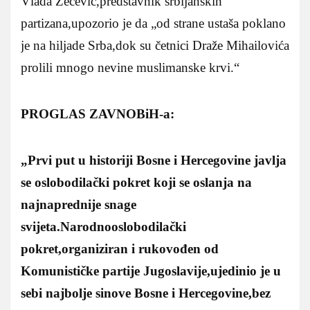
Vlada Zečević,predstavnik srbijanskih
partizana,upozorio je da „od strane ustaša poklano
je na hiljade Srba,dok su četnici Draže Mihailovića
prolili mnogo nevine muslimanske krvi.“
PROGLAS ZAVNOBiH-a:
„Prvi put u historiji Bosne i Hercegovine javlja
se oslobodilački pokret koji se oslanja na
najnaprednije snage
svijeta.Narodnooslobodilački
pokret,organiziran i rukovođen od
Komunističke partije Jugoslavije,ujedinio je u
sebi najbolje sinove Bosne i Hercegovine,bez