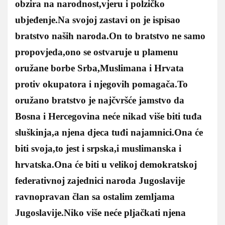
obzira na narodnost,vjeru i polzičko
ubjeđenje.Na svojoj zastavi on je ispisao
bratstvo naših naroda.On to bratstvo ne samo
propovjeda,ono se ostvaruje u plamenu
oružane borbe Srba,Muslimana i Hrvata
protiv okupatora i njegovih pomagača.To
oružano bratstvo je najčvršće jamstvo da
Bosna i Hercegovina neće nikad više biti tuđa
sluškinja,a njena djeca tuđi najamnici.Ona će
biti svoja,to jest i srpska,i muslimanska i
hrvatska.Ona će biti u velikoj demokratskoj
federativnoj zajednici naroda Jugoslavije
ravnopravan član sa ostalim zemljama
Jugoslavije.Niko više neće pljačkati njena