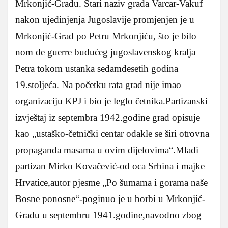
Mrkonjić-Gradu. Stari naziv grada Varcar-Vakuf
nakon ujedinjenja Jugoslavije promjenjen je u
Mrkonjić-Grad po Petru Mrkonjiću, što je bilo
nom de guerre budućeg jugoslavenskog kralja
Petra tokom ustanka sedamdesetih godina
19.stoljeća. Na početku rata grad nije imao
organizaciju KPJ i bio je leglo četnika.Partizanski
izvještaj iz septembra 1942.godine grad opisuje
kao „ustaško-četnički centar odakle se širi otrovna
propaganda masama u ovim dijelovima“.Mladi
partizan Mirko Kovačević-od oca Srbina i majke
Hrvatice,autor pjesme „Po šumama i gorama naše
Bosne ponosne“-poginuo je u borbi u Mrkonjić-
Gradu u septembru 1941.godine,navodno zbog