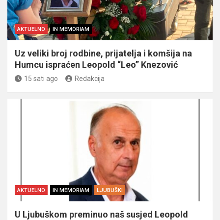
AKTUELNO
IN MEMORIAM
Uz veliki broj rodbine, prijatelja i komšija na
Humcu ispraćen Leopold “Leo” Knezović
15 sati ago
Redakcija
AKTUELNO
IN MEMORIAM
LJUBUŠKI
U Ljubuškom preminuo naš susjed Leopold