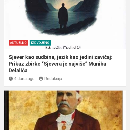
AKTUELNO
IZDVOJENO
Sjever kao sudbina, jezik kao jedini zavičaj:
Prikaz zbirke “Sjevera je najviše” Muniba
Delalića
4 dana ago
Redakcija