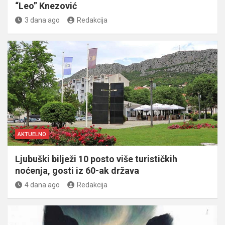
“Leo” Knezović
3 dana ago
Redakcija
AKTUELNO
Ljubuški bilježi 10 posto više turističkih
noćenja, gosti iz 60-ak država
4 dana ago
Redakcija