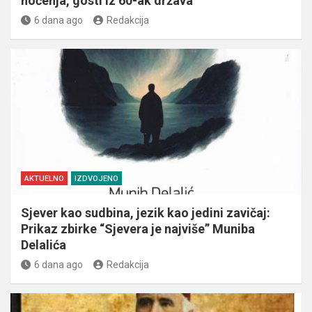
noćenja, gosti iz 60-ak država
6 dana ago
Redakcija
AKTUELNO
IZDVOJENO
Sjever kao sudbina, jezik kao jedini zavičaj:
Prikaz zbirke “Sjevera je najviše” Muniba
Delalića
6 dana ago
Redakcija