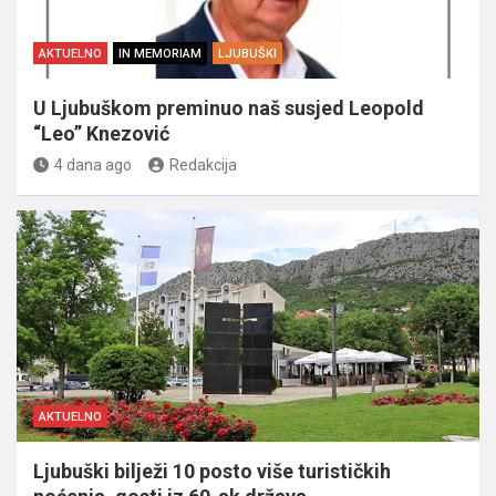
AKTUELNO
IN MEMORIAM
LJUBUŠKI
U Ljubuškom preminuo naš susjed Leopold
“Leo” Knezović
4 dana ago
Redakcija
AKTUELNO
Ljubuški bilježi 10 posto više turističkih