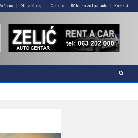
Početna
Obavještenja
Galerije
50 kruna za Ljubuški
Kontakt