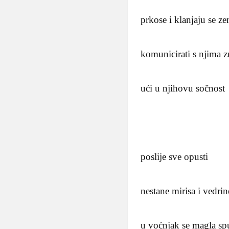
prkose i klanjaju se ze
komunicirati s njima z
ući u njihovu sočnost
poslije sve opusti
nestane mirisa i vedrin
u voćnjak se magla spu