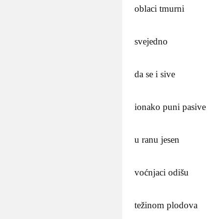
oblaci tmurni
svejedno
da se i sive
ionako puni pasive
u ranu jesen
voćnjaci odišu
težinom plodova