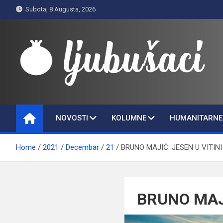
Skip
Subota, 8 Augusta, 2026
to
content
Ljubušaci
Svom voljenom gradu
NOVOSTI
KOLUMNE
HUMANITARNE 
Home
2021
Decembar
21
BRUNO MAJIĆ: JESEN U VITINI
BRUNO MAJI