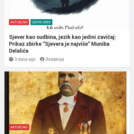
AKTUELNO
IZDVOJENO
Sjever kao sudbina, jezik kao jedini zavičaj:
Prikaz zbirke “Sjevera je najviše” Muniba
Delalića
3 dana ago
Redakcija
AKTUELNO