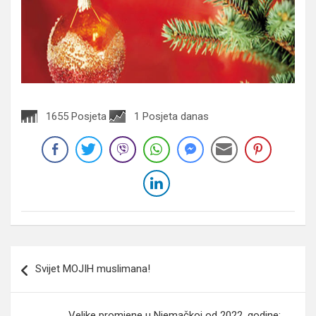
1655 Posjeta
1 Posjeta danas
Navigacija
Svijet MOJIH muslimana!
članaka
Velike promjene u Njemačkoj od 2022. godine: