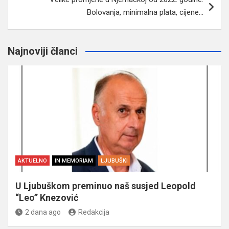
Bolovanja, minimalna plata, cijene…
Najnoviji članci
AKTUELNO
IN MEMORIAM
LJUBUŠKI
U Ljubuškom preminuo naš susjed Leopold
“Leo” Knezović
2 dana ago
Redakcija