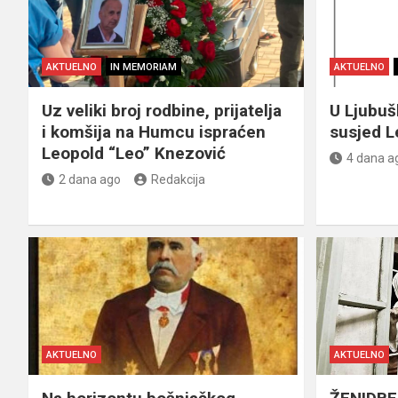
AKTUELNO
IN MEMORIAM
AKTUELNO
Uz veliki broj rodbine, prijatelja
U Ljubu
i komšija na Humcu ispraćen
susjed L
Leopold “Leo” Knezović
4 dana a
2 dana ago
Redakcija
AKTUELNO
AKTUELNO