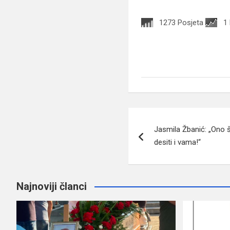
1273 Posjeta
1
Navigacija
Jasmila Žbanić: „Ono 
članaka
desiti i vama!“
Najnoviji članci