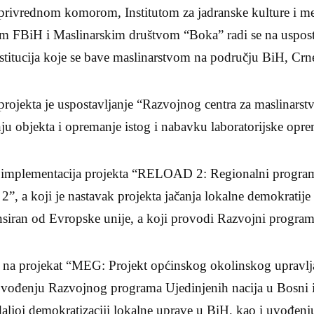
rivrednom komorom, Institutom za jadranske kulture i mel
FBiH i Maslinarskim društvom “Boka” radi se na uspost
nstitucija koje se bave maslinarstvom na području BiH, Crn
projekta je uspostavljanje “Razvojnog centra za maslinarst
ju objekta i opremanje istog i nabavku laboratorijske opre
e implementacija projekta “RELOAD 2: Regionalni program
, a koji je nastavak projekta jačanja lokalne demokratije
nsiran od Evropske unije, a koji provodi Razvojni program
 i na projekat “MEG: Projekt općinskog okolinskog upravlja
ovođenju Razvojnog programa Ujedinjenih nacija u Bosni i
 daljoj demokratizaciji lokalne uprave u BiH, kao i uvođenju