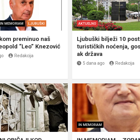
IN MEMORIAM
LJUBUŠKI
AKTUELNO
škom preminuo naš
Ljubuški bilježi 10 post
eopold “Leo” Knezović
turističkih noćenja, gos
ak država
go
Redakcija
5 dana ago
Redakcija
IN MEMORIAM