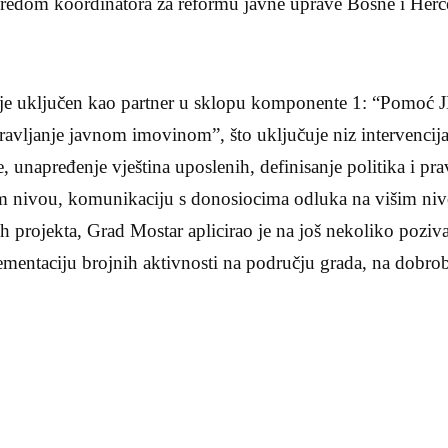
edom koordinatora za reformu javne uprave Bosne i Herc
 je uključen kao partner u sklopu komponente 1: “Pomoć J
pravljanje javnom imovinom”, što uključuje niz intervencija
, unapređenje vještina uposlenih, definisanje politika i pra
nivou, komunikaciju s donosiocima odluka na višim nivoi
 projekta, Grad Mostar aplicirao je na još nekoliko poziva
ementaciju brojnih aktivnosti na području grada, na dobrobi