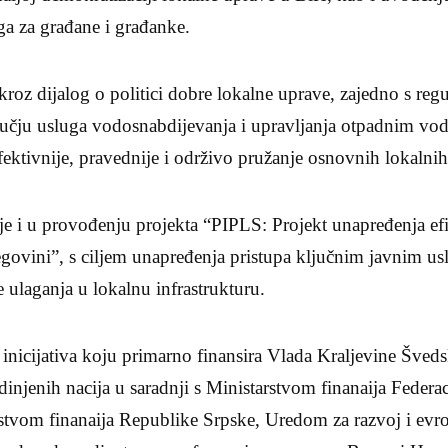
uga za građane i građanke.
 kroz dijalog o politici dobre lokalne uprave, zajedno s reg
učju usluga vodosnabdijevanja i upravljanja otpadnim vod
ektivnije, pravednije i održivo pružanje osnovnih lokalnih
e i u provođenju projekta “PIPLS: Projekt unapređenja efi
egovini”, s ciljem unapređenja pristupa ključnim javnim u
e ulaganja u lokalnu infrastrukturu.
a inicijativa koju primarno finansira Vlada Kraljevine Šved
njenih nacija u saradnji s Ministarstvom finanaija Federac
stvom finanaija Republike Srpske, Uredom za razvoj i evro