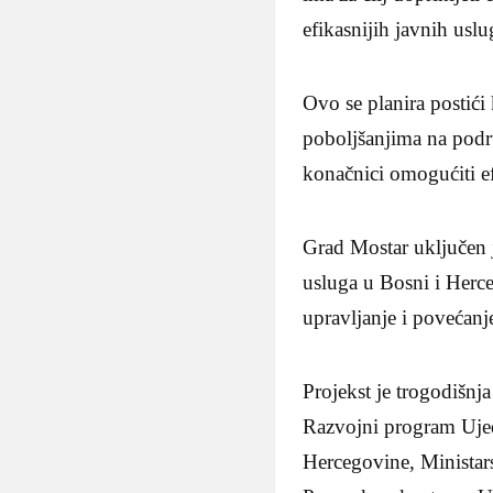
efikasnijih javnih usl
Ovo se planira postići
poboljšanjima na podr
konačnici omogućiti ef
Grad Mostar uključen j
usluga u Bosni i Herc
upravljanje i povećanj
Projekst je trogodišnj
Razvojni program Ujedi
Hercegovine, Ministar