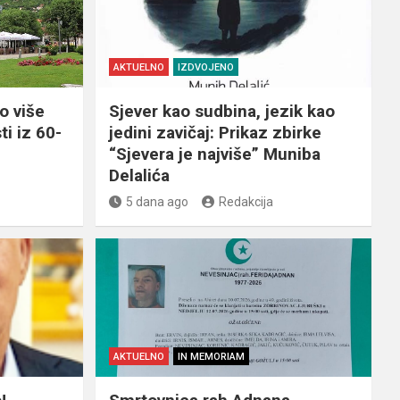
AKTUELNO
IZDVOJENO
o više
Sjever kao sudbina, jezik kao
ti iz 60-
jedini zavičaj: Prikaz zbirke
“Sjevera je najviše” Muniba
Delalića
5 dana ago
Redakcija
AKTUELNO
IN MEMORIAM