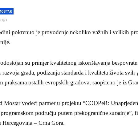
MOSTAR
cija
dini pokrenuo je provođenje nekoliko važnih i velikih proj
nije.
odostojan su primjer kvalitetnog iskorištavanja bespovratn
razvoja grada, podizanja standarda i kvaliteta života svih g
im praksama ostalih evropskih gradova, saopšteno je iz Gra
d Mostar vodeći partner u projektu “COOPeR: Unaprjeđen
 programskom području putem prekogranične suradnje”, fi
 Hercegovina – Crna Gora.