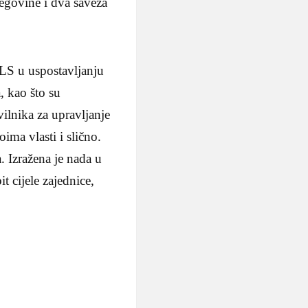
egovine i dva saveza
LS u uspostavljanju
, kao što su
vilnika za upravljanje
ma vlasti i slično.
. Izražena je nada u
t cijele zajednice,