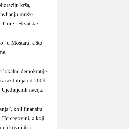
ioraciju krša,
avljanju mreže
e Gore i Hrvatske.
vo” u Mostaru, a što
me.
 lokalne demokratije
 iz razdoblja od 2009.
 Ujedinjenih nacija.
nja”, koji finansira
 Hercegovini, a koji
 efektivnijih i