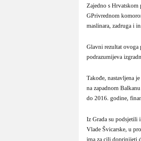
Zajedno s Hrvatskom p
GPrivrednom komorom 
maslinara, zadruga i i
Glavni rezultat ovoga 
podrazumijeva izgradn
Takođe, nastavljena j
na zapadnom Balkanu 2”
do 2016. godine, fina
Iz Grada su podsjetili
Vlade Švicarske, u pr
ima za cilj doprinijeti