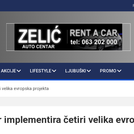
AKCIJE
LIFESTYLE
LJUBUŠKI
PROMO
 velika evropska projekta
 implementira četiri velika evr