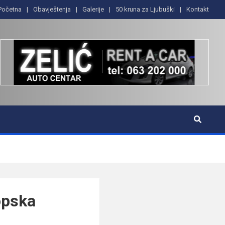
Početna
Obavještenja
Galerije
50 kruna za Ljubuški
Kontakt
opska