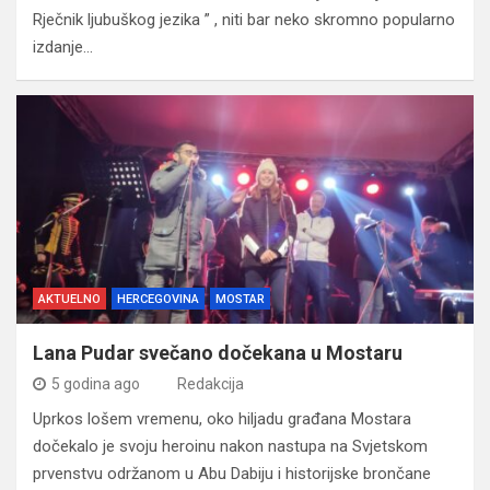
Rječnik ljubuškog jezika ” , niti bar neko skromno popularno
izdanje…
AKTUELNO
HERCEGOVINA
MOSTAR
Lana Pudar svečano dočekana u Mostaru
5 godina ago
Redakcija
Uprkos lošem vremenu, oko hiljadu građana Mostara
dočekalo je svoju heroinu nakon nastupa na Svjetskom
prvenstvu održanom u Abu Dabiju i historijske brončane