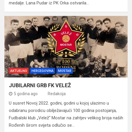
medalje. Lana Pudar iz PK Orka ostvarila…
AKTUELNO
HERCEGOVINA
MOSTAR
JUBILARNI GRB FK VELEŽ
5 godina ago
Redakcija
U susret Novoj 2022. godini, godini u kojoj ulazimo u
odabranu porodicu obilježavajući 100 godina postojanja,
Fudbalski klub „Velež“ Mostar na zahtjev velikog broja naših
Rođenih širom svijeta odlučio se…