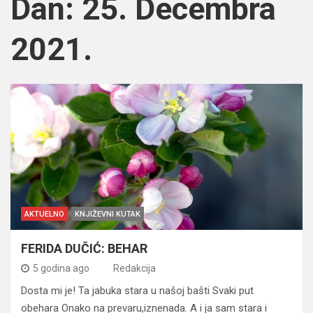
Dan:
25. Decembra
2021.
AKTUELNO
KNJIŽEVNI KUTAK
FERIDA DUČIĆ: BEHAR
5 godina ago
Redakcija
Dosta mi je! Ta jabuka stara u našoj bašti Svaki put
obehara Onako na prevaru,iznenada. A i ja sam stara i