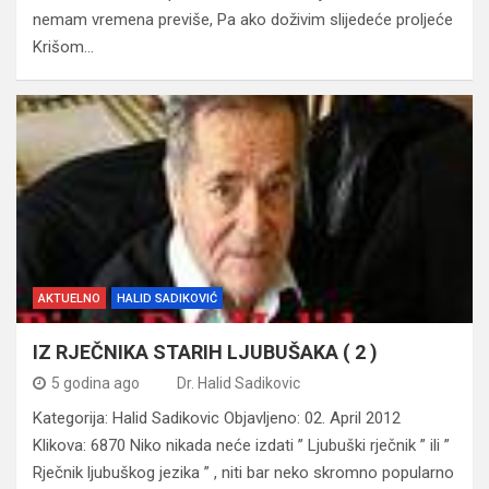
nemam vremena previše, Pa ako doživim slijedeće proljeće
Krišom…
AKTUELNO
HALID SADIKOVIĆ
IZ RJEČNIKA STARIH LJUBUŠAKA ( 2 )
5 godina ago
Dr. Halid Sadikovic
Kategorija: Halid Sadikovic Objavljeno: 02. April 2012
Klikova: 6870 Niko nikada neće izdati ” Ljubuški rječnik ” ili ”
Rječnik ljubuškog jezika ” , niti bar neko skromno popularno