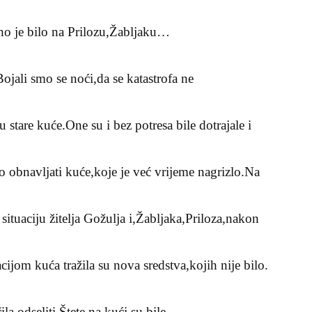
no je bilo na Prilozu,Žabljaku…
Bojali smo se noći,da se katastrofa ne
stare kuće.One su i bez potresa bile dotrajale i
lo obnavljati kuće,koje je već vrijeme nagrizlo.Na
situaciju žitelja Gožulja i,Žabljaka,Priloza,nakon
cijom kuća tražila su nova sredstva,kojih nije bilo.
la odseliti.Štete na kući su bile