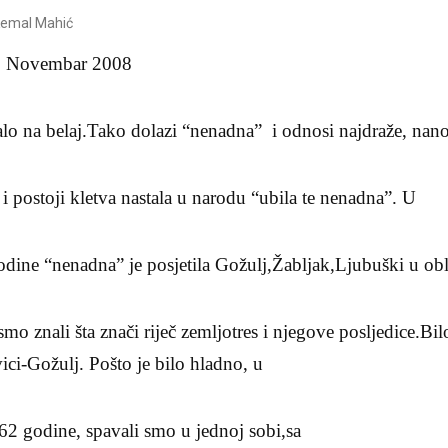
Kemal Mahić
18 Novembar 2008
alo na belaj.Tako dolazi “nenadna” i odnosi najdraže, nano
o i postoji kletva nastala u narodu “ubila te nenadna”. U
odine “nenadna” je posjetila Gožulj,Žabljak,Ljubuški u ob
mo znali šta znači riječ zemljotres i njegove posljedice.
Bil
ci-Gožulj. Pošto je bilo hladno, u
62 godine, spavali smo u jednoj sobi,sa