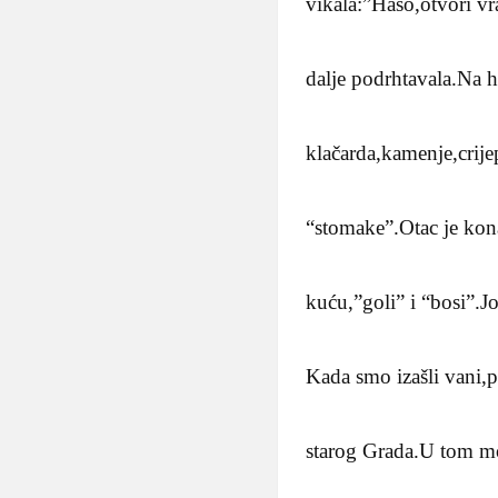
vikala:”Haso,otvori v
dalje podrhtavala.Na 
klačarda,kamenje,crije
“stomake”.Otac je kona
kuću,”goli” i “bosi”.Jo
Kada smo izašli vani,
starog Grada.U tom mom