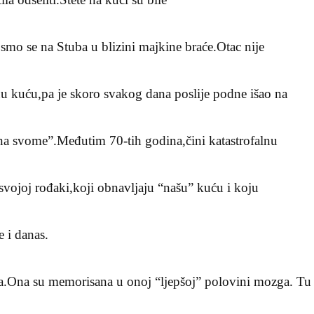
 smo se na Stuba u blizini majkine braće.Otac nije
u kuću,pa je skoro svakog dana poslije podne išao na
na svome”.Međutim 70-tih godina,čini katastrofalnu
svojoj rođaki,koji obnavljaju “našu” kuću i koju
e i danas.
ja.Ona su memorisana u onoj “ljepšoj” polovini mozga. Tu