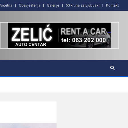
Početna
Obavještenja
Galerije
50 kruna za Ljubuški
Kontakt