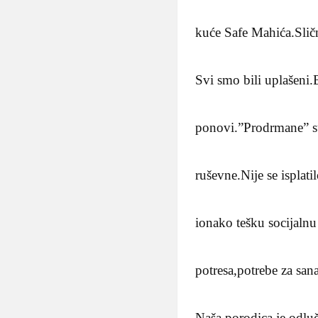
kuće Safe Mahića.Slič
Svi smo bili uplašeni.
ponovi.”Prodrmane” su 
ruševne.Nije se isplati
ionako tešku socijalnu 
potresa,potrebe za sana
Naša porodica je odluči