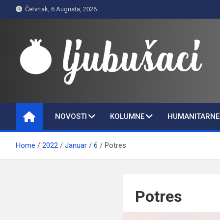
Skip
Četvrtak, 6 Augusta, 2026
to
content
Ljubušaci
Svom voljenom gradu
NOVOSTI
KOLUMNE
HUMANITARNE 
Home
2022
Januar
6
Potres
Potres