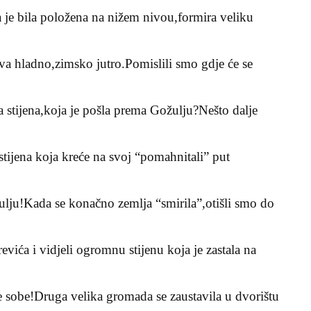
 je bila položena na nižem nivou,formira veliku
ava hladno,zimsko jutro.Pomislili smo gdje će se
 stijena,koja je pošla prema Gožulju?Nešto dalje
 stijena koja kreće na svoj “pomahnitali” put
ju!Kada se konačno zemlja “smirila”,otišli smo do
vića i vidjeli ogromnu stijenu koja je zastala na
 sobe!Druga velika gromada se zaustavila u dvorištu