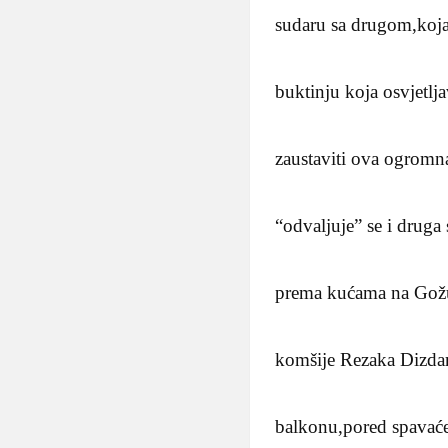
sudaru sa drugom,koja
buktinju koja osvjetlj
zaustaviti ova ogromna
“odvaljuje” se i druga
prema kućama na Gožul
komšije Rezaka Dizdare
balkonu,pored spavaće