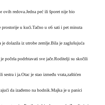
tor ovih redova.Jedna peć ili šporet nije bio
 prostorije u kući.Tačno u o6 sati i pet minuta
ja je dolazila iz utrobe zemlje.Bila je zaglušujuća
e počela podrhtavati sve jače.Roditelji su skočili
li sestra i ja.Otac je stao između vrata,zaštićen
ajući da izađemo na hodnik.Majka je u panici