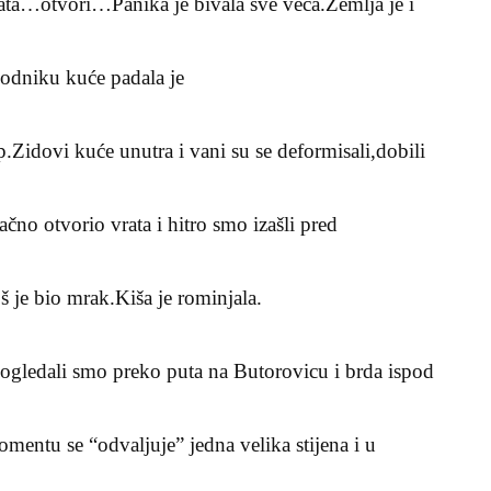
rata…otvori…Panika je bivala sve veća.Zemlja je i
hodniku kuće padala je
p.Zidovi kuće unutra i vani su se deformisali,dobili
čno otvorio vrata i hitro smo izašli pred
š je bio mrak.Kiša je rominjala.
pogledali smo preko puta na Butorovicu i brda ispod
entu se “odvaljuje” jedna velika stijena i u