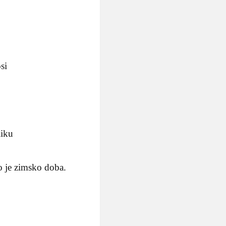
si
liku
o je zimsko doba.