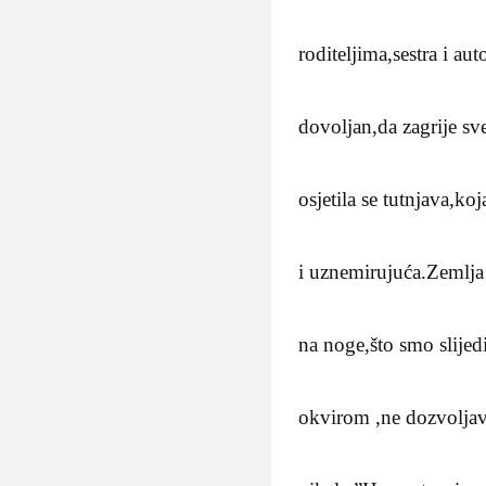
roditeljima,sestra i au
dovoljan,da zagrije sve
osjetila se tutnjava,ko
i uznemirujuća.Zemlja j
na noge,što smo slijedi
okvirom ,ne dozvoljav