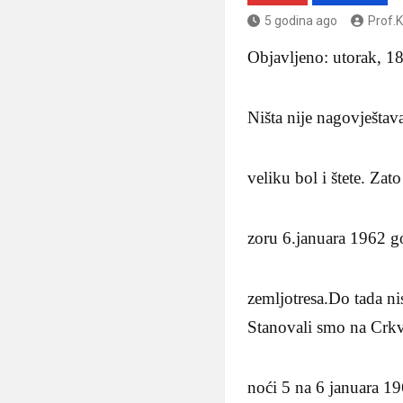
5 godina ago
Prof.
Objavljeno: utorak, 
Ništa nije nagovještav
veliku bol i štete. Zat
zoru 6.januara 1962 g
zemljotresa.Do tada nis
Stanovali smo na Crkvi
noći 5 na 6 januara 19