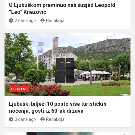
U Ljubuškom preminuo naš susjed Leopold
“Leo” Knezović
2 dana ago
Redakcija
AKTUELNO
Ljubuški bilježi 10 posto više turističkih
noćenja, gosti iz 60-ak država
3 dana ago
Redakcija