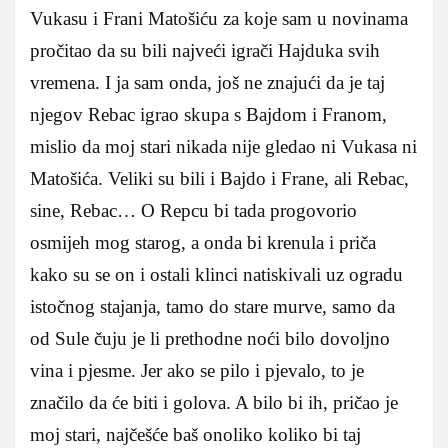
Vukasu i Frani Matošiću za koje sam u novinama
pročitao da su bili najveći igrači Hajduka svih
vremena. I ja sam onda, još ne znajući da je taj
njegov Rebac igrao skupa s Bajdom i Franom,
mislio da moj stari nikada nije gledao ni Vukasa ni
Matošića. Veliki su bili i Bajdo i Frane, ali Rebac,
sine, Rebac… O Repcu bi tada progovorio
osmijeh mog starog, a onda bi krenula i priča
kako su se on i ostali klinci natiskivali uz ogradu
istočnog stajanja, tamo do stare murve, samo da
od Sule čuju je li prethodne noći bilo dovoljno
vina i pjesme. Jer ako se pilo i pjevalo, to je
značilo da će biti i golova. A bilo bi ih, pričao je
moj stari, najčešće baš onoliko koliko bi taj