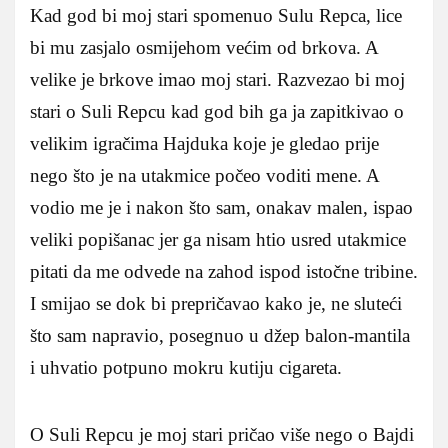
Kad god bi moj stari spomenuo Sulu Repca, lice
bi mu zasjalo osmijehom većim od brkova. A
velike je brkove imao moj stari. Razvezao bi moj
stari o Suli Repcu kad god bih ga ja zapitkivao o
velikim igračima Hajduka koje je gledao prije
nego što je na utakmice počeo voditi mene. A
vodio me je i nakon što sam, onakav malen, ispao
veliki popišanac jer ga nisam htio usred utakmice
pitati da me odvede na zahod ispod istočne tribine.
I smijao se dok bi prepričavao kako je, ne sluteći
što sam napravio, posegnuo u džep balon-mantila
i uhvatio potpuno mokru kutiju cigareta.
O Suli Repcu je moj stari pričao više nego o Bajdi