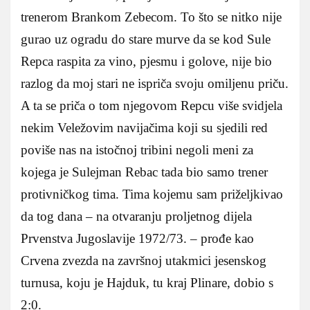
trenerom Brankom Zebecom. To što se nitko nije
gurao uz ogradu do stare murve da se kod Sule
Repca raspita za vino, pjesmu i golove, nije bio
razlog da moj stari ne ispriča svoju omiljenu priču.
A ta se priča o tom njegovom Repcu više svidjela
nekim Veležovim navijačima koji su sjedili red
poviše nas na istočnoj tribini negoli meni za
kojega je Sulejman Rebac tada bio samo trener
protivničkog tima. Tima kojemu sam priželjkivao
da tog dana – na otvaranju proljetnog dijela
Prvenstva Jugoslavije 1972/73. – prođe kao
Crvena zvezda na završnoj utakmici jesenskog
turnusa, koju je Hajduk, tu kraj Plinare, dobio s
2:0.