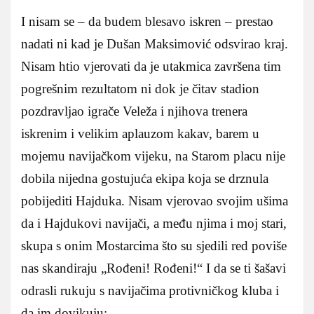
I nisam se – da budem blesavo iskren – prestao
nadati ni kad je Dušan Maksimović odsvirao kraj.
Nisam htio vjerovati da je utakmica završena tim
pogrešnim rezultatom ni dok je čitav stadion
pozdravljao igrače Veleža i njihova trenera
iskrenim i velikim aplauzom kakav, barem u
mojemu navijačkom vijeku, na Starom placu nije
dobila nijedna gostujuća ekipa koja se drznula
pobijediti Hajduka. Nisam vjerovao svojim ušima
da i Hajdukovi navijači, a među njima i moj stari,
skupa s onim Mostarcima što su sjedili red poviše
nas skandiraju „Rođeni! Rođeni!“ I da se ti šašavi
odrasli rukuju s navijačima protivničkog kluba i
da im dovikuju: