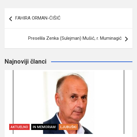
Navigacija
FAHIRA ORMAN-ĆIŠIĆ
članaka
Preselila Zenka (Sulejman) Mušić, r. Muminagić
Najnoviji članci
AKTUELNO
IN MEMORIAM
LJUBUŠKI