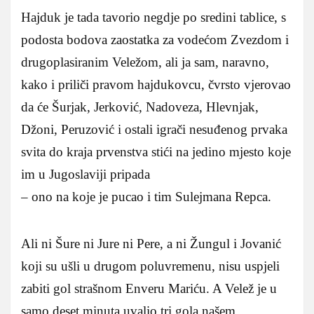
Hajduk je tada tavorio negdje po sredini tablice, s
podosta bodova zaostatka za vodećom Zvezdom i
drugoplasiranim Veležom, ali ja sam, naravno,
kako i priliči pravom hajdukovcu, čvrsto vjerovao
da će Šurjak, Jerković, Nadoveza, Hlevnjak,
Džoni, Peruzović i ostali igrači nesuđenog prvaka
svita do kraja prvenstva stići na jedino mjesto koje
im u Jugoslaviji pripada
– ono na koje je pucao i tim Sulejmana Repca.
Ali ni Šure ni Jure ni Pere, a ni Žungul i Jovanić
koji su ušli u drugom poluvremenu, nisu uspjeli
zabiti gol strašnom Enveru Mariću. A Velež je u
samo deset minuta uvalio tri gola našem