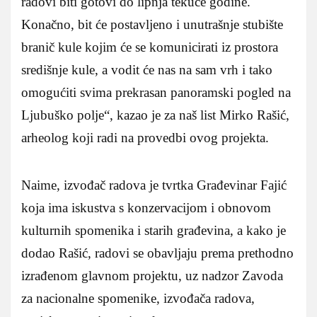
radovi biti gotovi do lipnja tekuće godine.
Konačno, bit će postavljeno i unutrašnje stubište
branič kule kojim će se komunicirati iz prostora
središnje kule, a vodit će nas na sam vrh i tako
omogućiti svima prekrasan panoramski pogled na
Ljubuško polje“, kazao je za naš list Mirko Rašić,
arheolog koji radi na provedbi ovog projekta.
Naime, izvođač radova je tvrtka Građevinar Fajić
koja ima iskustva s konzervacijom i obnovom
kulturnih spomenika i starih građevina, a kako je
dodao Rašić, radovi se obavljaju prema prethodno
izrađenom glavnom projektu, uz nadzor Zavoda
za nacionalne spomenike, izvođača radova,