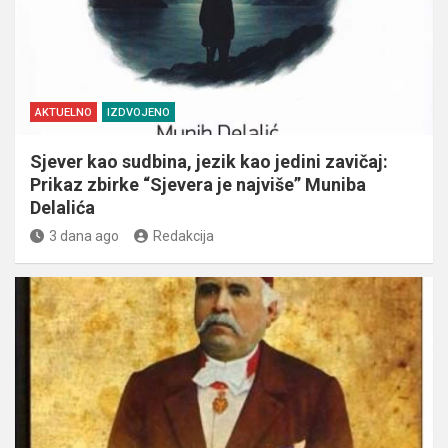
AKTUELNO
IZDVOJENO
Sjever kao sudbina, jezik kao jedini zavičaj:
Prikaz zbirke “Sjevera je najviše” Muniba
Delalića
3 dana ago
Redakcija