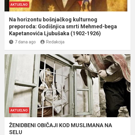
AKTUELNO
Na horizontu bošnjačkog kulturnog
preporoda: Godišnjica smrti Mehmed-bega
Kapetanovića Ljubušaka (1902-1926)
7 dana ago
Redakcija
AKTUELNO
ŽENIDBENI OBIČAJI KOD MUSLIMANA NA
SELU