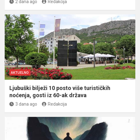
2 dana ago
Redakcija
AKTUELNO
Ljubuški bilježi 10 posto više turističkih
noćenja, gosti iz 60-ak država
3 dana ago
Redakcija