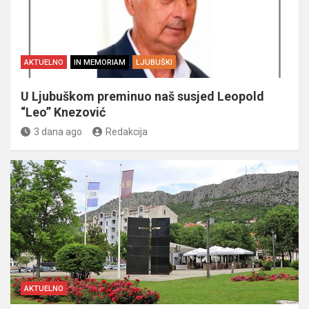
AKTUELNO
IN MEMORIAM
LJUBUŠKI
U Ljubuškom preminuo naš susjed Leopold
“Leo” Knezović
3 dana ago
Redakcija
AKTUELNO