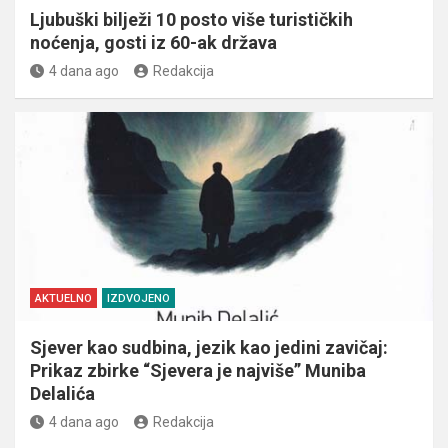
Ljubuški bilježi 10 posto više turističkih
noćenja, gosti iz 60-ak država
4 dana ago
Redakcija
AKTUELNO
IZDVOJENO
Sjever kao sudbina, jezik kao jedini zavičaj:
Prikaz zbirke “Sjevera je najviše” Muniba
Delalića
4 dana ago
Redakcija