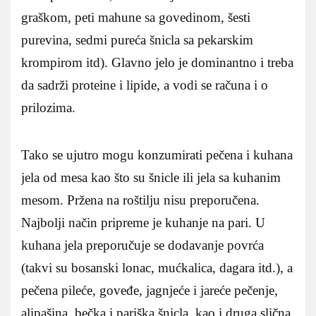
graškom, peti mahune sa govedinom, šesti
purevina, sedmi pureća šnicla sa pekarskim
krompirom itd). Glavno jelo je dominantno i treba
da sadrži proteine i lipide, a vodi se računa i o
prilozima.
Tako se ujutro mogu konzumirati pečena i kuhana
jela od mesa kao što su šnicle ili jela sa kuhanim
mesom. Pržena na roštilju nisu preporučena.
Najbolji način pripreme je kuhanje na pari. U
kuhana jela preporučuje se dodavanje povrća
(takvi su bosanski lonac, mućkalica, dagara itd.), a
pečena pileće, goveđe, jagnjeće i jareće pečenje,
alipašina, bečka i pariška šnicla, kao i druga slična