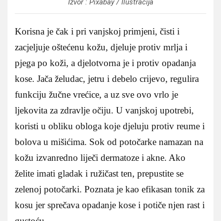
Izvor : Pixabay / Ilustracija
Korisna je čak i pri vanjskoj primjeni, čisti i
zacjeljuje oštećenu kožu, djeluje protiv mrlja i
pjega po koži, a djelotvorna je i protiv opadanja
kose. Jača želudac, jetru i debelo crijevo, regulira
funkciju žučne vrećice, a uz sve ovo vrlo je
ljekovita za zdravlje očiju. U vanjskoj upotrebi,
koristi u obliku obloga koje djeluju protiv reume i
bolova u mišićima. Sok od potočarke namazan na
kožu izvanredno liječi dermatoze i akne. Ako
želite imati gladak i ružičast ten, prepustite se
zelenoj potočarki. Poznata je kao efikasan tonik za
kosu jer sprečava opadanje kose i potiče njen rast i
gustoću.