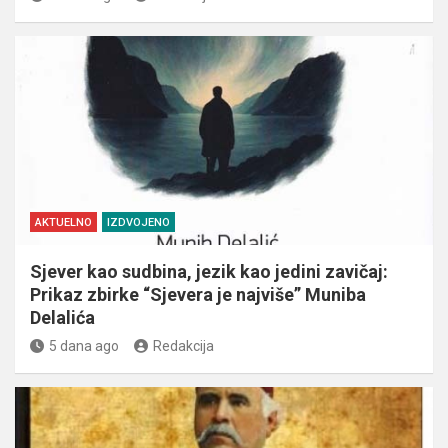
AKTUELNO
IZDVOJENO
Sjever kao sudbina, jezik kao jedini zavičaj:
Prikaz zbirke “Sjevera je najviše” Muniba
Delalića
5 dana ago
Redakcija