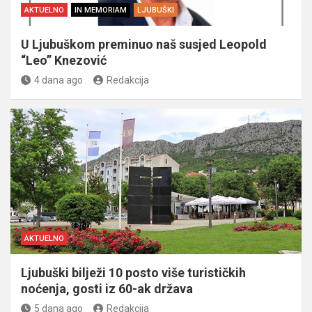
AKTUELNO
IN MEMORIAM
LJUBUŠKI
U Ljubuškom preminuo naš susjed Leopold
“Leo” Knezović
4 dana ago
Redakcija
AKTUELNO
Ljubuški bilježi 10 posto više turističkih
noćenja, gosti iz 60-ak država
5 dana ago
Redakcija