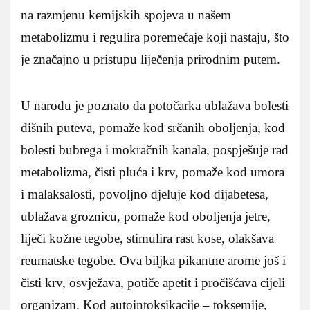
na razmjenu kemijskih spojeva u našem
metabolizmu i regulira poremećaje koji nastaju, što
je značajno u pristupu liječenja prirodnim putem.
U narodu je poznato da potočarka ublažava bolesti
dišnih puteva, pomaže kod srčanih oboljenja, kod
bolesti bubrega i mokračnih kanala, pospješuje rad
metabolizma, čisti pluća i krv, pomaže kod umora
i malaksalosti, povoljno djeluje kod dijabetesa,
ublažava groznicu, pomaže kod oboljenja jetre,
liječi kožne tegobe, stimulira rast kose, olakšava
reumatske tegobe. Ova biljka pikantne arome još i
čisti krv, osvježava, potiče apetit i pročišćava cijeli
organizam. Kod autointoksikacije – toksemije,