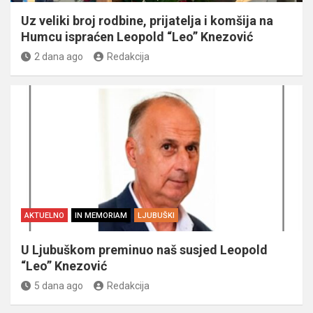
Uz veliki broj rodbine, prijatelja i komšija na
Humcu ispraćen Leopold “Leo” Knezović
2 dana ago
Redakcija
AKTUELNO
IN MEMORIAM
LJUBUŠKI
U Ljubuškom preminuo naš susjed Leopold
“Leo” Knezović
5 dana ago
Redakcija