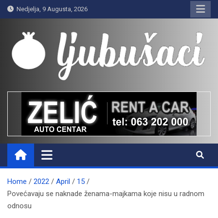
Skip
Nedjelja, 9 Augusta, 2026
to
content
Ljubušaci
Svom voljenom gradu
Home
2022
April
15
Povećavaju se naknade ženama-majkama koje nisu u radnom
odnosu