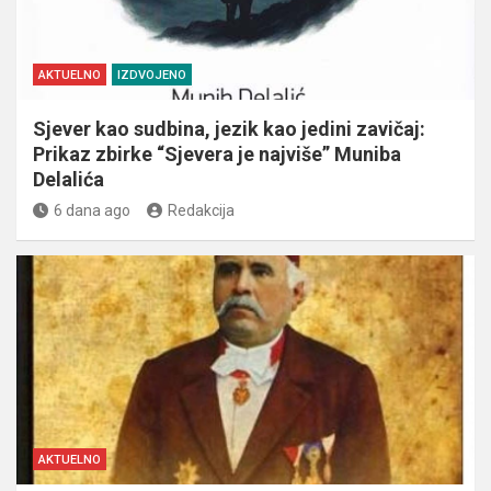
AKTUELNO
IZDVOJENO
Sjever kao sudbina, jezik kao jedini zavičaj:
Prikaz zbirke “Sjevera je najviše” Muniba
Delalića
6 dana ago
Redakcija
AKTUELNO