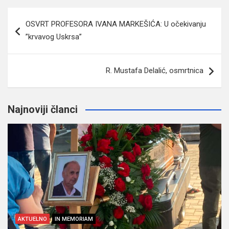
Navigacija
OSVRT PROFESORA IVANA MARKEŠIĆA: U očekivanju
članaka
”krvavog Uskrsa”
R. Mustafa Delalić, osmrtnica
Najnoviji članci
AKTUELNO
IN MEMORIAM