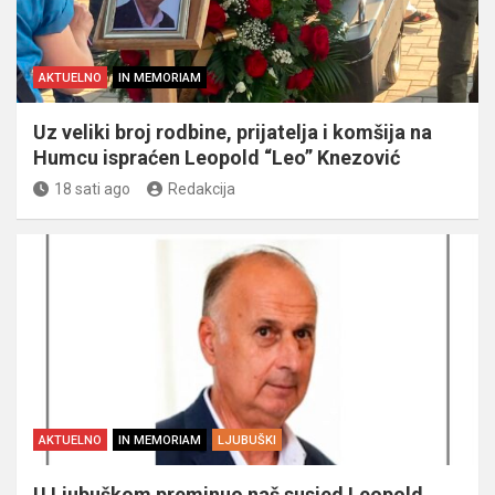
AKTUELNO
IN MEMORIAM
Uz veliki broj rodbine, prijatelja i komšija na
Humcu ispraćen Leopold “Leo” Knezović
18 sati ago
Redakcija
AKTUELNO
IN MEMORIAM
LJUBUŠKI
U Ljubuškom preminuo naš susjed Leopold