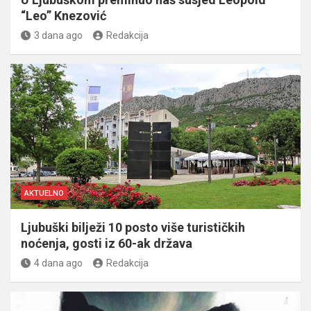
“Leo” Knezović
3 dana ago
Redakcija
AKTUELNO
Ljubuški bilježi 10 posto više turističkih
noćenja, gosti iz 60-ak država
4 dana ago
Redakcija