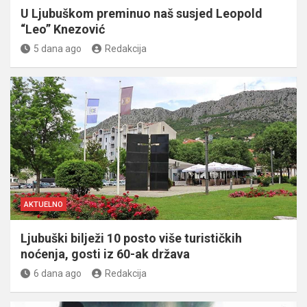
U Ljubuškom preminuo naš susjed Leopold
“Leo” Knezović
5 dana ago
Redakcija
AKTUELNO
Ljubuški bilježi 10 posto više turističkih
noćenja, gosti iz 60-ak država
6 dana ago
Redakcija