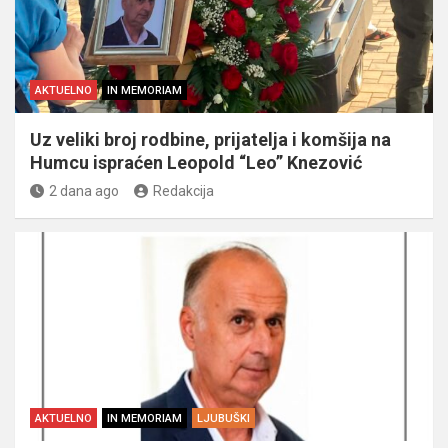
AKTUELNO
IN MEMORIAM
Uz veliki broj rodbine, prijatelja i komšija na
Humcu ispraćen Leopold “Leo” Knezović
2 dana ago
Redakcija
AKTUELNO
IN MEMORIAM
LJUBUŠKI