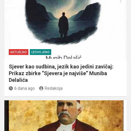
AKTUELNO
IZDVOJENO
Sjever kao sudbina, jezik kao jedini zavičaj:
Prikaz zbirke “Sjevera je najviše” Muniba
Delalića
6 dana ago
Redakcija